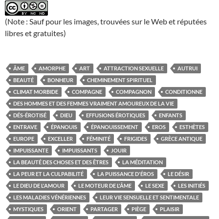
(Note : Sauf pour les images, trouvées sur le Web et réputées
libres et gratuites)
ÂME
AMORPHE
ART
ATTRACTION SEXUELLE
AUTRUI
BEAUTÉ
BONHEUR
CHEMINEMENT SPIRITUEL
CLIMAT MORBIDE
COMPAGNE
COMPAGNON
CONDITIONNE
DES HOMMES ET DES FEMMES VRAIMENT AMOUREUX DE LA VIE
DÉS-ÉROTISÉ
DIEU
EFFUSIONS ÉROTIQUES
ENFANTS
ENTRAVE
ÉPANOUIS
ÉPANOUISSEMENT
EROS
ESTHÈTES
EUROPE
EXCELLER
FÉMINITÉ
FRIGIDES
GRÈCE ANTIQUE
IMPUISSANTE
IMPUISSANTS
JOUIR
LA BEAUTÉ DES CHOSES ET DES ÊTRES
LA MÉDITATION
LA PEUR ET LA CULPABILITÉ
LA PUISSANCE D'ÉROS
LE DÉSIR
LE DIEU DE L'AMOUR
LE MOTEUR DE L'ÂME
LE SEXE
LES INITIÉS
LES MALADIES VÉNÉRIENNES
LEUR VIE SENSUELLE ET SENTIMENTALE
MYSTIQUES
ORIENT
PARTAGER
PIÈGE
PLAISIR