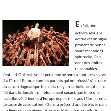
E
n fait, une
activité sexuelle
accrue est un signe
probant de bonne
santé mentale et
spirituelle. Cela,
dans des limites
raisonnables
s’entend. Oui mais voilà : personne ne nous a appris
ces choses
là
à l’école ! Et rares sont les parents qui ont réussi à s’extraire
du carcan dogmatique issu de la religion catholique qui a plus
fait dans le domaine du refoulement sexuel, que toutes les
maladies vénériennes d’Europe depuis mille ans ! Nos parents
(je cause de ceux qui ont 70 ans, à présent) ont été élevés dans
un climat psychologique
qui ne se prêtait guère aux effusions