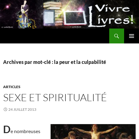
Aller
au
contenu
Recherche
MENU
PRINCI
Archives par mot-clé : la peur et la culpabilité
ARTICLES
SEXE ET SPIRITUALITÉ
24 JUILLET 2013
D
e nombreuses