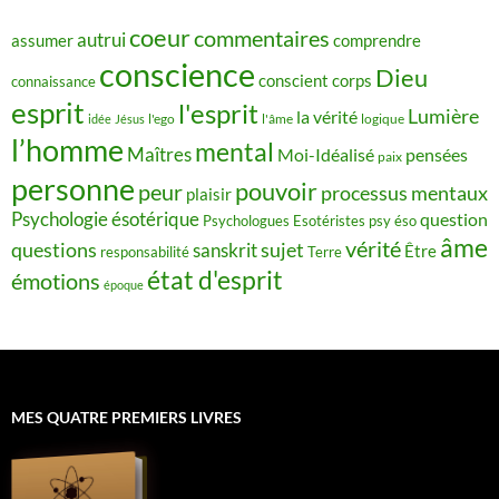
coeur
commentaires
autrui
assumer
comprendre
conscience
Dieu
conscient
corps
connaissance
esprit
l'esprit
Lumière
la vérité
idée
Jésus
l'ego
l'âme
logique
l’homme
mental
Maîtres
Moi-Idéalisé
pensées
paix
personne
pouvoir
peur
processus mentaux
plaisir
Psychologie ésotérique
question
Psychologues Esotéristes
psy éso
âme
vérité
questions
sujet
sanskrit
Être
responsabilité
Terre
état d'esprit
émotions
époque
MES QUATRE PREMIERS LIVRES