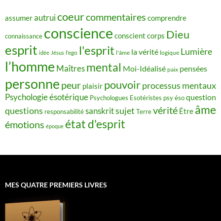
coeur
commentaires
autrui
assumer
comprendre
conscience
Dieu
conscient
corps
connaissance
esprit
l'esprit
Lumière
la vérité
idée
Jésus
l'ego
l'âme
logique
l’homme
mental
Maîtres
Moi-Idéalisé
pensées
paix
personne
pouvoir
peur
processus mentaux
plaisir
Psychologie ésotérique
question
Psychologues Esotéristes
psy éso
âme
vérité
questions
sujet
sanskrit
Être
responsabilité
Terre
état d'esprit
émotions
époque
MES QUATRE PREMIERS LIVRES