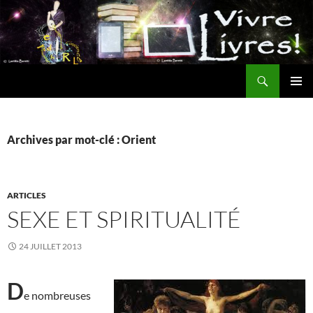
Aller
au
contenu
Recherche
MENU
PRINCI
Archives par mot-clé : Orient
ARTICLES
SEXE ET SPIRITUALITÉ
24 JUILLET 2013
D
e nombreuses