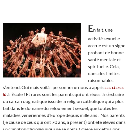
E
n fait, une
activité sexuelle
accrue est un signe
probant de bonne
santé mentale et
spirituelle. Cela,
dans des limites
raisonnables
s’entend. Oui mais voilà : personne ne nous a appris
ces choses
là
à l’école ! Et rares sont les parents qui ont réussi à s’extraire
du carcan dogmatique issu de la religion catholique qui a plus
fait dans le domaine du refoulement sexuel, que toutes les
maladies vénériennes d’Europe depuis mille ans ! Nos parents
(je cause de ceux qui ont 70 ans, à présent) ont été élevés dans
un climat psychologique
qui ne se prêtait guère aux effusions