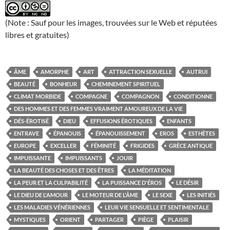
(Note : Sauf pour les images, trouvées sur le Web et réputées
libres et gratuites)
ÂME
AMORPHE
ART
ATTRACTION SEXUELLE
AUTRUI
BEAUTÉ
BONHEUR
CHEMINEMENT SPIRITUEL
CLIMAT MORBIDE
COMPAGNE
COMPAGNON
CONDITIONNE
DES HOMMES ET DES FEMMES VRAIMENT AMOUREUX DE LA VIE
DÉS-ÉROTISÉ
DIEU
EFFUSIONS ÉROTIQUES
ENFANTS
ENTRAVE
ÉPANOUIS
ÉPANOUISSEMENT
EROS
ESTHÈTES
EUROPE
EXCELLER
FÉMINITÉ
FRIGIDES
GRÈCE ANTIQUE
IMPUISSANTE
IMPUISSANTS
JOUIR
LA BEAUTÉ DES CHOSES ET DES ÊTRES
LA MÉDITATION
LA PEUR ET LA CULPABILITÉ
LA PUISSANCE D'ÉROS
LE DÉSIR
LE DIEU DE L'AMOUR
LE MOTEUR DE L'ÂME
LE SEXE
LES INITIÉS
LES MALADIES VÉNÉRIENNES
LEUR VIE SENSUELLE ET SENTIMENTALE
MYSTIQUES
ORIENT
PARTAGER
PIÈGE
PLAISIR