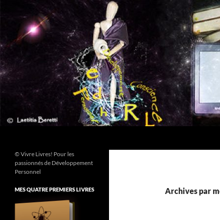
Aller
au
contenu
Recherche
© Vivre Livres! Pour les
passionnés de Développement
Personnel
MES QUATRE PREMIERS LIVRES
Archives par mo