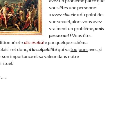
avez un problème parce que
vous êtes une personne
«
assez chaude
» du point de
vue sexuel, alors vous avez
vraiment un problème,
mais
pas sexuel !
Vous êtes
ditionné et «
dés-érotisé
» par quelque schéma
plaisir et donc,
à la culpabilité
qui va
toujours
avec, si
r son importance et sa valeur dans notre
rituel.
r….