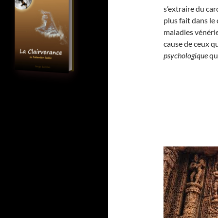
s’extraire du ca
plus fait dans l
maladies vénérie
cause de ceux qu
psychologique
qui