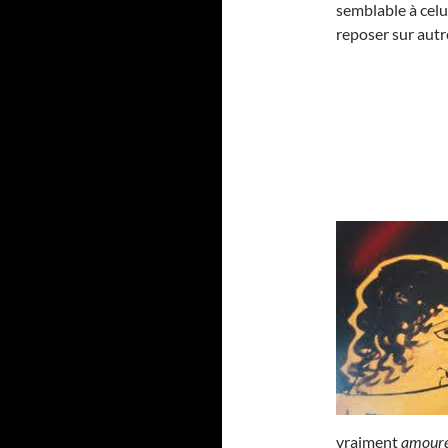
semblable à celu
reposer sur autr
vraiment
amoure