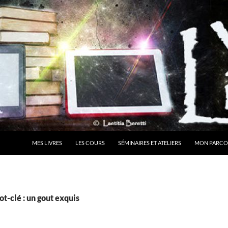
MES LIVRES
LES COURS
SÉMINAIRES ET ATELIERS
MON PARCO
t-clé : un gout exquis