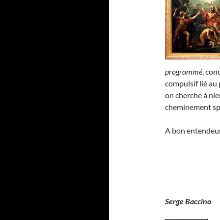
programmé
, con
compulsif lié au 
on cherche à nie
cheminement spi
A bon entendeu
Serge Baccino