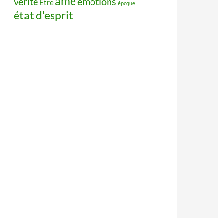
âme
vérité
émotions
Être
époque
état d'esprit