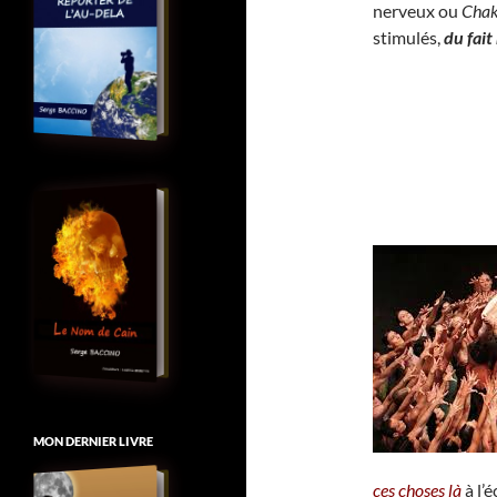
nerveux ou
Chak
stimulés,
du fai
MON DERNIER LIVRE
ces choses là
à l’é