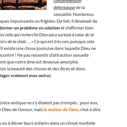
compréhension
défectueuse
de la
sexualité. Nombreux
ques impuissants ou frigides. De fait, il devenait de
sformer un problème en solution
et d’affirmer bien
 ou celle qui recherche Dieu aura surtout à cœur de se
sirs de la chair…. »
Ce qui est
très con
, puisque cela
’il existe une chose jouissive dans laquelle Dieu ne
ncontré ! Ne pas ressentir d’attraction sexuelle
ment que notre âme est devenue amorphe,
isir la beauté des choses et des êtres et donc
tager vraiment avec autrui.
 Grèce antique ne s’y étaient pas trompés : pour eux,
le Dieu de l’amour, mais
le moteur de l’âme
, c’est à dire
as eu à élever leurs enfants dans un climat morbide