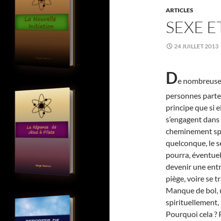
ARTICLES
SEXE E
24 JUILLET 2013
D
e nombreuse
personnes parte
principe que si e
s’engagent dans
cheminement spi
quelconque, le s
pourra, éventue
devenir une entr
piège, voire se 
Manque de bol, 
spirituellement,
Pourquoi cela ? 