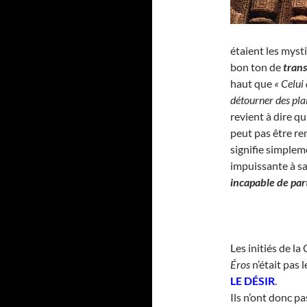
étaient les mysti
bon ton de
tran
haut que
« Celui
détourner des plai
revient à dire qu
peut pas être re
signifie simple
impuissante à sa
incapable de par
Les initiés de la
Éros
n’était pas 
LE DÉSIR
.
Ils n’ont donc p