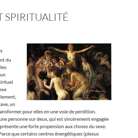
T SPIRITUALITÉ
s
nt du
lles
 un
rituel
exe
llement,
ave, un
transformer pour elles en une voie de perdition.
une personne sur deux, qui est sincèrement engagée
 présente une forte propension aux choses du sexe.
Parce que certains centres énergétiques (plexus