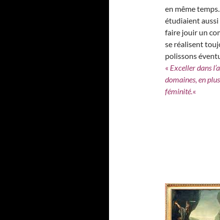
en même temps. 
étudiaient aussi 
faire jouir un 
se réalisent touj
polissons éventu
«
Exceller dans l’
domaines, en plus 
féminité.
«