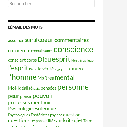
Rechercher :
L’ÉMAIL DES MOTS
coeur
commentaires
autrui
assumer
conscience
comprendre
connaissance
esprit
Dieu
conscient
corps
idée
Jésus
l'ego
l'esprit
Lumière
la vérité
l'âme
logique
l’homme
mental
Maîtres
personne
Moi-Idéalisé
pensées
paix
pouvoir
peur
plaisir
processus mentaux
Psychologie ésotérique
question
Psychologues Esotéristes
psy éso
questions
sujet
sanskrit
responsabilité
Terre