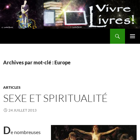
Aller
au
contenu
Recherche
MENU
PRINCI
Archives par mot-clé : Europe
ARTICLES
SEXE ET SPIRITUALITÉ
24 JUILLET 2013
D
e nombreuses