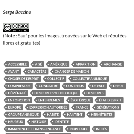
Serge Baccino
(Note : Sauf pour les images, trouvées sur le Web et réputées
libres et gratuites)
ACCESSIBLE
AISÉ
AMÉRIQUE
APPARITION
ARCHANGE
AVANT
CARACTÈRE
CHANGER DE MAISON
CHOSES DE L'ESPRIT
COLLECTIF
COLLECTIF ANIMIQUE
COMPRENDRE
CONNAÎTRE
CONTENUS
DE L'ÂLE
DÉBUT
DÉMÉNAGÉ
DEMEURE PSYCHOLOGIQUE
DEMEURES
EN FONCTION
ENTENDEMENT
ÉSOTÉRIQUE
ÉTAT D'ESPRIT
EUROPE
EXPRESSION AUTORISÉE
FRANCE
GÉNÉRATIONS
GROUPE ANIMIQUE
HABITE
HANTENT
HERMÉTISTES
HEUREUX
HISTOIRE
IDENTITÉ
IMMANENCE ET TRANSCENDANCE
INDIVIDUEL
INITIÉS