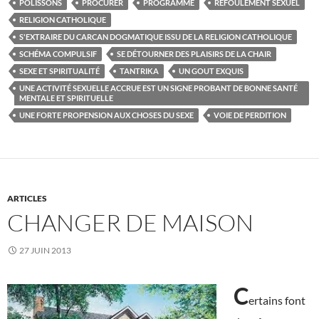
POLISSONS
PROCURER
PROGRAMME
REFOULEMENT SEXUEL
RELIGION CATHOLIQUE
S'EXTRAIRE DU CARCAN DOGMATIQUE ISSU DE LA RELIGION CATHOLIQUE
SCHÉMA COMPULSIF
SE DÉTOURNER DES PLAISIRS DE LA CHAIR
SEXE ET SPIRITUALITÉ
TANTRIKA
UN GOUT EXQUIS
UNE ACTIVITÉ SEXUELLE ACCRUE EST UN SIGNE PROBANT DE BONNE SANTÉ
MENTALE ET SPIRITUELLE
UNE FORTE PROPENSION AUX CHOSES DU SEXE
VOIE DE PERDITION
ARTICLES
CHANGER DE MAISON
27 JUIN 2013
C
ertains font