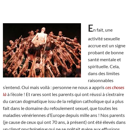
E
n fait, une
activité sexuelle
accrue est un signe
probant de bonne
santé mentale et
spirituelle. Cela,
dans des limites
raisonnables
s’entend. Oui mais voilà : personne ne nous a appris
ces choses
là
à l’école ! Et rares sont les parents qui ont réussi à s’extraire
du carcan dogmatique issu de la religion catholique qui a plus
fait dans le domaine du refoulement sexuel, que toutes les
maladies vénériennes d’Europe depuis mille ans ! Nos parents
(je cause de ceux qui ont 70 ans, à présent) ont été élevés dans
un climat psychologique
qui ne se prêtait guère aux effusions