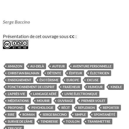
Serge Baccino
cc
Présentation de cet ouvrage sous
:
AMAZON
AU-DELÀ
AUTEUR
AVENTURE PERSONNELLE
CHRISTIAN BALMAIN
DÉTENTE
ÉDITEUR
ÉLECTRICIEN
ENSEIGNEMENT
ÉSOTÉRISME
EUROPE
EXCUSE
FONCTIONNEMENT DE L'ESPRIT
FRAÏCHEUR
HUMOUR
KINDLE
L'APRÈS-VIE
LANGAGE AÉRÉ
LIVRE ÉLECTRONIQUE
MÉDITATIONS
MOURIR
OUVRAGE
PREMIER VOLET
PROFOND
PSYCHOLOGIE
RÉCIT
RÉFLEXION
REPORTER
RIRE
ROMAN
SERGE BACCINO
SIMPLE
SPONTANÉITÉ
SURVIE DE L'ÂME
TENDRESSE
TOULON
TRANSMETTRE
TRILOGIE