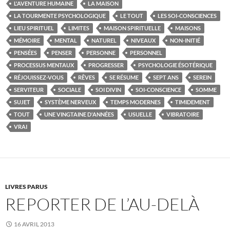
L'AVENTURE HUMAINE
LA MAISON
LA TOURMENTE PSYCHOLOGIQUE
LE TOUT
LES SOI-CONSCIENCES
LIEU SPIRITUEL
LIMITES
MAISON SPIRITUELLE
MAISONS
MÉMOIRE
MENTAL
NATUREL
NIVEAUX
NON-INITIÉ
PENSÉES
PENSER
PERSONNE
PERSONNEL
PROCESSUS MENTAUX
PROGRESSER
PSYCHOLOGIE ÉSOTÉRIQUE
RÉJOUISSEZ-VOUS
RÊVES
SE RÉSUME
SEPT ANS
SEREIN
SERVITEUR
SOCIALE
SOI DIVIN
SOI-CONSCIENCE
SOMME
SUJET
SYSTÈME NERVEUX
TEMPS MODERNES
TIMIDEMENT
TOUT
UNE VINGTAINE D'ANNÉES
USUELLE
VIBRATOIRE
VRAI
LIVRES PARUS
REPORTER DE L’AU-DELÀ
16 AVRIL 2013