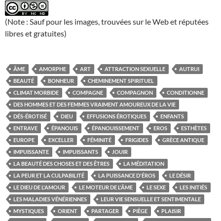
(Note : Sauf pour les images, trouvées sur le Web et réputées
libres et gratuites)
ÂME
AMORPHE
ART
ATTRACTION SEXUELLE
AUTRUI
BEAUTÉ
BONHEUR
CHEMINEMENT SPIRITUEL
CLIMAT MORBIDE
COMPAGNE
COMPAGNON
CONDITIONNE
DES HOMMES ET DES FEMMES VRAIMENT AMOUREUX DE LA VIE
DÉS-ÉROTISÉ
DIEU
EFFUSIONS ÉROTIQUES
ENFANTS
ENTRAVE
ÉPANOUIS
ÉPANOUISSEMENT
EROS
ESTHÈTES
EUROPE
EXCELLER
FÉMINITÉ
FRIGIDES
GRÈCE ANTIQUE
IMPUISSANTE
IMPUISSANTS
JOUIR
LA BEAUTÉ DES CHOSES ET DES ÊTRES
LA MÉDITATION
LA PEUR ET LA CULPABILITÉ
LA PUISSANCE D'ÉROS
LE DÉSIR
LE DIEU DE L'AMOUR
LE MOTEUR DE L'ÂME
LE SEXE
LES INITIÉS
LES MALADIES VÉNÉRIENNES
LEUR VIE SENSUELLE ET SENTIMENTALE
MYSTIQUES
ORIENT
PARTAGER
PIÈGE
PLAISIR