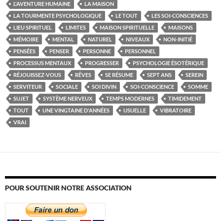
L'AVENTURE HUMAINE
LA MAISON
LA TOURMENTE PSYCHOLOGIQUE
LE TOUT
LES SOI-CONSCIENCES
LIEU SPIRITUEL
LIMITES
MAISON SPIRITUELLE
MAISONS
MÉMOIRE
MENTAL
NATUREL
NIVEAUX
NON-INITIÉ
PENSÉES
PENSER
PERSONNE
PERSONNEL
PROCESSUS MENTAUX
PROGRESSER
PSYCHOLOGIE ÉSOTÉRIQUE
RÉJOUISSEZ-VOUS
RÊVES
SE RÉSUME
SEPT ANS
SEREIN
SERVITEUR
SOCIALE
SOI DIVIN
SOI-CONSCIENCE
SOMME
SUJET
SYSTÈME NERVEUX
TEMPS MODERNES
TIMIDEMENT
TOUT
UNE VINGTAINE D'ANNÉES
USUELLE
VIBRATOIRE
VRAI
POUR SOUTENIR NOTRE ASSOCIATION