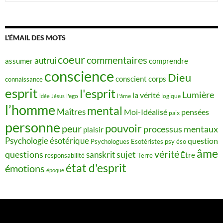
L’ÉMAIL DES MOTS
coeur
commentaires
autrui
assumer
comprendre
conscience
Dieu
conscient
corps
connaissance
esprit
l'esprit
Lumière
la vérité
idée
Jésus
l'ego
l'âme
logique
l’homme
mental
Maîtres
Moi-Idéalisé
pensées
paix
personne
pouvoir
peur
processus mentaux
plaisir
Psychologie ésotérique
question
Psychologues Esotéristes
psy éso
âme
vérité
questions
sujet
sanskrit
Être
responsabilité
Terre
état d'esprit
émotions
époque