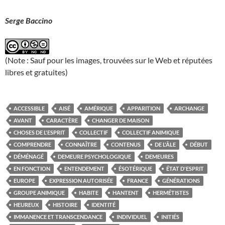
Serge Baccino
(Note : Sauf pour les images, trouvées sur le Web et réputées
libres et gratuites)
ACCESSIBLE
AISÉ
AMÉRIQUE
APPARITION
ARCHANGE
AVANT
CARACTÈRE
CHANGER DE MAISON
CHOSES DE L'ESPRIT
COLLECTIF
COLLECTIF ANIMIQUE
COMPRENDRE
CONNAÎTRE
CONTENUS
DE L'ÂLE
DÉBUT
DÉMÉNAGÉ
DEMEURE PSYCHOLOGIQUE
DEMEURES
EN FONCTION
ENTENDEMENT
ÉSOTÉRIQUE
ÉTAT D'ESPRIT
EUROPE
EXPRESSION AUTORISÉE
FRANCE
GÉNÉRATIONS
GROUPE ANIMIQUE
HABITE
HANTENT
HERMÉTISTES
HEUREUX
HISTOIRE
IDENTITÉ
IMMANENCE ET TRANSCENDANCE
INDIVIDUEL
INITIÉS