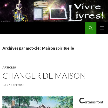
Aller
au
contenu
Recherche
MENU
PRINCI
Archives par mot-clé : Maison spirituelle
ARTICLES
CHANGER DE MAISON
27 JUIN 2013
C
ertains font