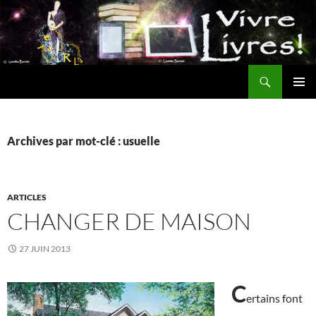
Aller
au
contenu
Recherche
MENU
PRINCI
Archives par mot-clé : usuelle
ARTICLES
CHANGER DE MAISON
27 JUIN 2013
C
ertains font