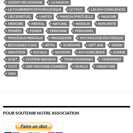
L'AVENTURE HUMAINE
LA MAISON
LA TOURMENTE PSYCHOLOGIQUE
LE TOUT
LES SOI-CONSCIENCES
LIEU SPIRITUEL
LIMITES
MAISON SPIRITUELLE
MAISONS
MÉMOIRE
MENTAL
NATUREL
NIVEAUX
NON-INITIÉ
PENSÉES
PENSER
PERSONNE
PERSONNEL
PROCESSUS MENTAUX
PROGRESSER
PSYCHOLOGIE ÉSOTÉRIQUE
RÉJOUISSEZ-VOUS
RÊVES
SE RÉSUME
SEPT ANS
SEREIN
SERVITEUR
SOCIALE
SOI DIVIN
SOI-CONSCIENCE
SOMME
SUJET
SYSTÈME NERVEUX
TEMPS MODERNES
TIMIDEMENT
TOUT
UNE VINGTAINE D'ANNÉES
USUELLE
VIBRATOIRE
VRAI
POUR SOUTENIR NOTRE ASSOCIATION