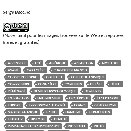
Serge Baccino
(Note : Sauf pour les images, trouvées sur le Web et réputées
libres et gratuites)
ACCESSIBLE
AISÉ
AMÉRIQUE
APPARITION
ARCHANGE
AVANT
CARACTÈRE
CHANGER DE MAISON
CHOSES DE L'ESPRIT
COLLECTIF
COLLECTIF ANIMIQUE
COMPRENDRE
CONNAÎTRE
CONTENUS
DE L'ÂLE
DÉBUT
DÉMÉNAGÉ
DEMEURE PSYCHOLOGIQUE
DEMEURES
EN FONCTION
ENTENDEMENT
ÉSOTÉRIQUE
ÉTAT D'ESPRIT
EUROPE
EXPRESSION AUTORISÉE
FRANCE
GÉNÉRATIONS
GROUPE ANIMIQUE
HABITE
HANTENT
HERMÉTISTES
HEUREUX
HISTOIRE
IDENTITÉ
IMMANENCE ET TRANSCENDANCE
INDIVIDUEL
INITIÉS