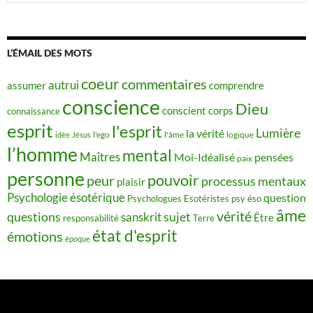
L’ÉMAIL DES MOTS
coeur
commentaires
autrui
assumer
comprendre
conscience
Dieu
conscient
corps
connaissance
esprit
l'esprit
Lumière
la vérité
idée
Jésus
l'ego
l'âme
logique
l’homme
mental
Maîtres
Moi-Idéalisé
pensées
paix
personne
pouvoir
peur
processus mentaux
plaisir
Psychologie ésotérique
question
Psychologues Esotéristes
psy éso
âme
vérité
questions
sujet
sanskrit
Être
responsabilité
Terre
état d'esprit
émotions
époque