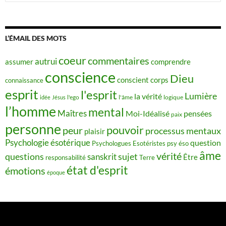
L’ÉMAIL DES MOTS
coeur
commentaires
autrui
assumer
comprendre
conscience
Dieu
conscient
corps
connaissance
esprit
l'esprit
Lumière
la vérité
idée
Jésus
l'ego
l'âme
logique
l’homme
mental
Maîtres
Moi-Idéalisé
pensées
paix
personne
pouvoir
peur
processus mentaux
plaisir
Psychologie ésotérique
question
Psychologues Esotéristes
psy éso
âme
vérité
questions
sujet
sanskrit
Être
responsabilité
Terre
état d'esprit
émotions
époque