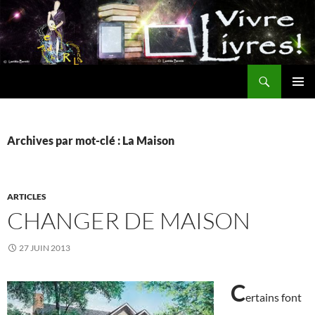
Aller
au
contenu
Recherche
MENU
PRINCI
Archives par mot-clé : La Maison
ARTICLES
CHANGER DE MAISON
27 JUIN 2013
C
ertains font