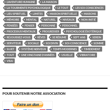
L'AVENTURE HUMAINE
LA MAISON
LA TOURMENTE PSYCHOLOGIQUE
LE TOUT
LES SOI-CONSCIENCES
LIEU SPIRITUEL
LIMITES
MAISON SPIRITUELLE
MAISONS
MÉMOIRE
MENTAL
NATUREL
NIVEAUX
NON-INITIÉ
PENSÉES
PENSER
PERSONNE
PERSONNEL
PROCESSUS MENTAUX
PROGRESSER
PSYCHOLOGIE ÉSOTÉRIQUE
RÉJOUISSEZ-VOUS
RÊVES
SE RÉSUME
SEPT ANS
SEREIN
SERVITEUR
SOCIALE
SOI DIVIN
SOI-CONSCIENCE
SOMME
SUJET
SYSTÈME NERVEUX
TEMPS MODERNES
TIMIDEMENT
TOUT
UNE VINGTAINE D'ANNÉES
USUELLE
VIBRATOIRE
VRAI
POUR SOUTENIR NOTRE ASSOCIATION