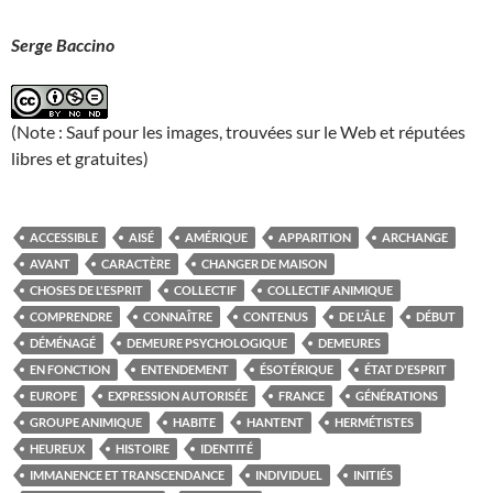
Serge Baccino
(Note : Sauf pour les images, trouvées sur le Web et réputées
libres et gratuites)
ACCESSIBLE
AISÉ
AMÉRIQUE
APPARITION
ARCHANGE
AVANT
CARACTÈRE
CHANGER DE MAISON
CHOSES DE L'ESPRIT
COLLECTIF
COLLECTIF ANIMIQUE
COMPRENDRE
CONNAÎTRE
CONTENUS
DE L'ÂLE
DÉBUT
DÉMÉNAGÉ
DEMEURE PSYCHOLOGIQUE
DEMEURES
EN FONCTION
ENTENDEMENT
ÉSOTÉRIQUE
ÉTAT D'ESPRIT
EUROPE
EXPRESSION AUTORISÉE
FRANCE
GÉNÉRATIONS
GROUPE ANIMIQUE
HABITE
HANTENT
HERMÉTISTES
HEUREUX
HISTOIRE
IDENTITÉ
IMMANENCE ET TRANSCENDANCE
INDIVIDUEL
INITIÉS