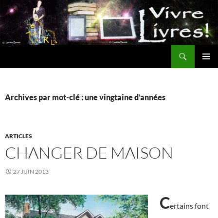
Aller
au
contenu
Recherche
MENU
PRINCI
Archives par mot-clé : une vingtaine d’années
ARTICLES
CHANGER DE MAISON
27 JUIN 2013
C
ertains font