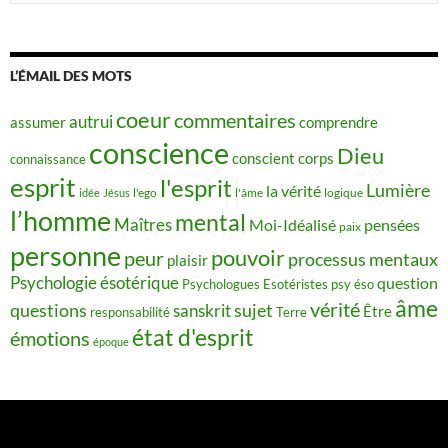
L’ÉMAIL DES MOTS
coeur
commentaires
autrui
assumer
comprendre
conscience
Dieu
conscient
corps
connaissance
esprit
l'esprit
Lumière
la vérité
idée
Jésus
l'ego
l'âme
logique
l’homme
mental
Maîtres
Moi-Idéalisé
pensées
paix
personne
pouvoir
peur
processus mentaux
plaisir
Psychologie ésotérique
question
Psychologues Esotéristes
psy éso
âme
vérité
questions
sujet
sanskrit
Être
responsabilité
Terre
état d'esprit
émotions
époque