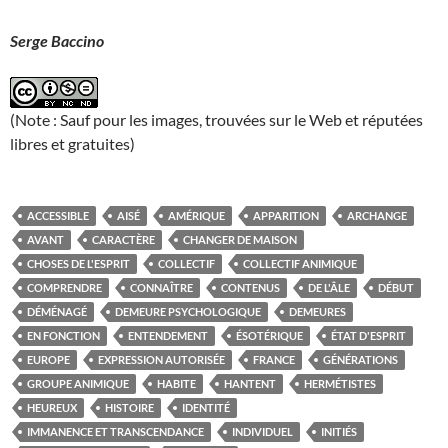
Serge Baccino
(Note : Sauf pour les images, trouvées sur le Web et réputées
libres et gratuites)
ACCESSIBLE
AISÉ
AMÉRIQUE
APPARITION
ARCHANGE
AVANT
CARACTÈRE
CHANGER DE MAISON
CHOSES DE L'ESPRIT
COLLECTIF
COLLECTIF ANIMIQUE
COMPRENDRE
CONNAÎTRE
CONTENUS
DE L'ÂLE
DÉBUT
DÉMÉNAGÉ
DEMEURE PSYCHOLOGIQUE
DEMEURES
EN FONCTION
ENTENDEMENT
ÉSOTÉRIQUE
ÉTAT D'ESPRIT
EUROPE
EXPRESSION AUTORISÉE
FRANCE
GÉNÉRATIONS
GROUPE ANIMIQUE
HABITE
HANTENT
HERMÉTISTES
HEUREUX
HISTOIRE
IDENTITÉ
IMMANENCE ET TRANSCENDANCE
INDIVIDUEL
INITIÉS