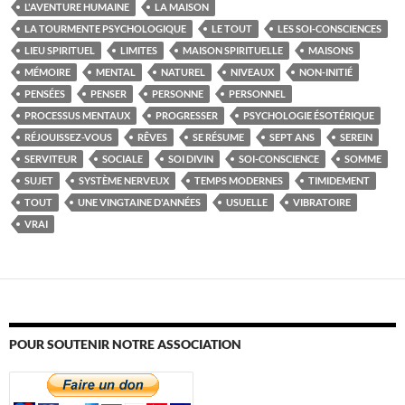
L'AVENTURE HUMAINE
LA MAISON
LA TOURMENTE PSYCHOLOGIQUE
LE TOUT
LES SOI-CONSCIENCES
LIEU SPIRITUEL
LIMITES
MAISON SPIRITUELLE
MAISONS
MÉMOIRE
MENTAL
NATUREL
NIVEAUX
NON-INITIÉ
PENSÉES
PENSER
PERSONNE
PERSONNEL
PROCESSUS MENTAUX
PROGRESSER
PSYCHOLOGIE ÉSOTÉRIQUE
RÉJOUISSEZ-VOUS
RÊVES
SE RÉSUME
SEPT ANS
SEREIN
SERVITEUR
SOCIALE
SOI DIVIN
SOI-CONSCIENCE
SOMME
SUJET
SYSTÈME NERVEUX
TEMPS MODERNES
TIMIDEMENT
TOUT
UNE VINGTAINE D'ANNÉES
USUELLE
VIBRATOIRE
VRAI
POUR SOUTENIR NOTRE ASSOCIATION