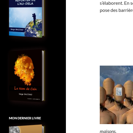
s’élaborent. En 
pose des barrièr
MON DERNIER LIVRE
maisons.