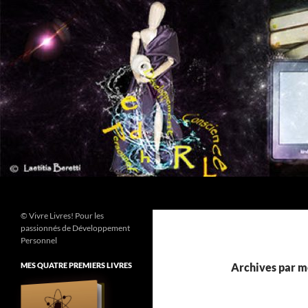
Aller
au
contenu
Recherche
© Vivre Livres! Pour les
passionnés de Développement
Personnel
MES QUATRE PREMIERS LIVRES
Archives par mo