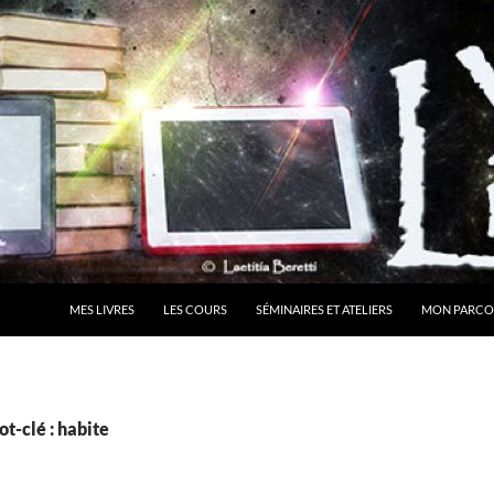
MES LIVRES
LES COURS
SÉMINAIRES ET ATELIERS
MON PARCO
t-clé : habite