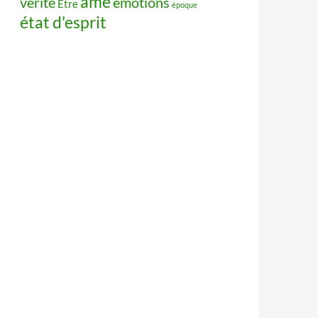
âme
vérité
émotions
Être
époque
état d'esprit