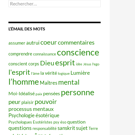
Rechercher :
L’ÉMAIL DES MOTS
coeur
commentaires
autrui
assumer
conscience
comprendre
connaissance
esprit
Dieu
conscient
corps
idée
Jésus
l'ego
l'esprit
Lumière
la vérité
l'âme
logique
l’homme
mental
Maîtres
personne
Moi-Idéalisé
pensées
paix
pouvoir
peur
plaisir
processus mentaux
Psychologie ésotérique
question
Psychologues Esotéristes
psy éso
questions
sujet
sanskrit
responsabilité
Terre