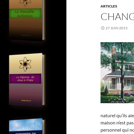
ARTICLES
CHANG
27 JUIN 2013
naturel qu’ils a
maison n’est pa
personnel qui n