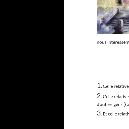
nous intéressent
1
.
Celle relativ
2
.
Celle relativ
d’autres gens (
Co
3
.
Et celle relat