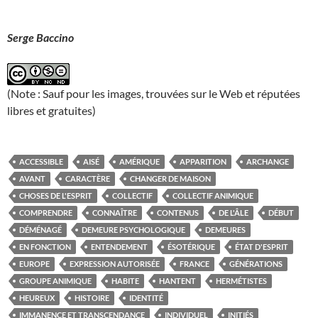
Serge Baccino
(Note : Sauf pour les images, trouvées sur le Web et réputées
libres et gratuites)
ACCESSIBLE
AISÉ
AMÉRIQUE
APPARITION
ARCHANGE
AVANT
CARACTÈRE
CHANGER DE MAISON
CHOSES DE L'ESPRIT
COLLECTIF
COLLECTIF ANIMIQUE
COMPRENDRE
CONNAÎTRE
CONTENUS
DE L'ÂLE
DÉBUT
DÉMÉNAGÉ
DEMEURE PSYCHOLOGIQUE
DEMEURES
EN FONCTION
ENTENDEMENT
ÉSOTÉRIQUE
ÉTAT D'ESPRIT
EUROPE
EXPRESSION AUTORISÉE
FRANCE
GÉNÉRATIONS
GROUPE ANIMIQUE
HABITE
HANTENT
HERMÉTISTES
HEUREUX
HISTOIRE
IDENTITÉ
IMMANENCE ET TRANSCENDANCE
INDIVIDUEL
INITIÉS