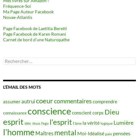
Mes livres sur Amazon !
Fréquence-Soi
Ma Page Auteur Facebook
Novae-Atlantis
Page Facebook de Laetitia Beretti
Page Facebook de Karen Romani
Carnet de bord d’une Naturopathe
Rechercher :
L’ÉMAIL DES MOTS
coeur
commentaires
autrui
assumer
comprendre
conscience
Dieu
conscient
corps
connaissance
esprit
l'esprit
Lumière
la vérité
idée
Jésus
l'ego
l'âme
logique
l’homme
mental
Maîtres
Moi-Idéalisé
pensées
paix