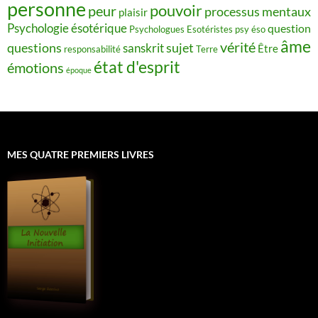
personne
pouvoir
peur
processus mentaux
plaisir
Psychologie ésotérique
question
Psychologues Esotéristes
psy éso
âme
vérité
questions
sujet
sanskrit
Être
responsabilité
Terre
état d'esprit
émotions
époque
MES QUATRE PREMIERS LIVRES