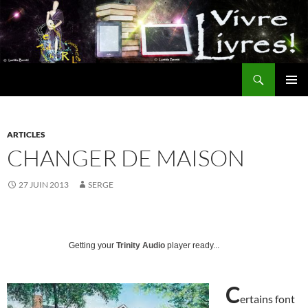
Aller
au
contenu
Recherche
MENU
PRINCI
ARTICLES
CHANGER DE MAISON
27 JUIN 2013
SERGE
Getting your
Trinity Audio
player ready...
C
ertains font