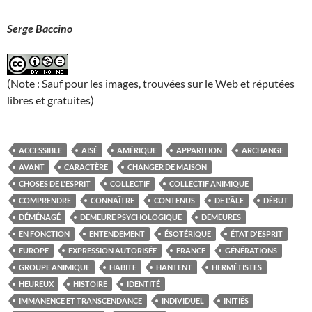
Serge Baccino
(Note : Sauf pour les images, trouvées sur le Web et réputées
libres et gratuites)
ACCESSIBLE
AISÉ
AMÉRIQUE
APPARITION
ARCHANGE
AVANT
CARACTÈRE
CHANGER DE MAISON
CHOSES DE L'ESPRIT
COLLECTIF
COLLECTIF ANIMIQUE
COMPRENDRE
CONNAÎTRE
CONTENUS
DE L'ÂLE
DÉBUT
DÉMÉNAGÉ
DEMEURE PSYCHOLOGIQUE
DEMEURES
EN FONCTION
ENTENDEMENT
ÉSOTÉRIQUE
ÉTAT D'ESPRIT
EUROPE
EXPRESSION AUTORISÉE
FRANCE
GÉNÉRATIONS
GROUPE ANIMIQUE
HABITE
HANTENT
HERMÉTISTES
HEUREUX
HISTOIRE
IDENTITÉ
IMMANENCE ET TRANSCENDANCE
INDIVIDUEL
INITIÉS