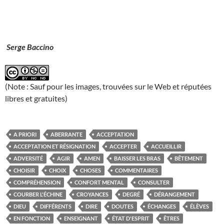
Serge Baccino
(Note : Sauf pour les images, trouvées sur le Web et réputées
libres et gratuites)
A PRIORI
ABERRANTE
ACCEPTATION
ACCEPTATION ET RÉSIGNATION
ACCEPTER
ACCUEILLIR
ADVERSITÉ
AGIR
AMEN
BAISSER LES BRAS
BÊTEMENT
CHOISIR
CHOIX
CHOSES
COMMENTAIRES
COMPRÉHENSION
CONFORT MENTAL
CONSULTER
COURBER L'ÉCHINE
CROYANCES
DEGRÉ
DÉRANGEMENT
DIEU
DIFFÉRENTS
DIRE
DOUTES
ÉCHANGES
ÉLÈVES
EN FONCTION
ENSEIGNANT
ÉTAT D'ESPRIT
ÊTRES