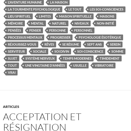
L'AVENTURE HUMAINE
LA MAISON
LA TOURMENTE PSYCHOLOGIQUE
LE TOUT
LES SOI-CONSCIENCES
LIEU SPIRITUEL
LIMITES
MAISON SPIRITUELLE
MAISONS
MÉMOIRE
MENTAL
NATUREL
NIVEAUX
NON-INITIÉ
PENSÉES
PENSER
PERSONNE
PERSONNEL
PROCESSUS MENTAUX
PROGRESSER
PSYCHOLOGIE ÉSOTÉRIQUE
RÉJOUISSEZ-VOUS
RÊVES
SE RÉSUME
SEPT ANS
SEREIN
SERVITEUR
SOCIALE
SOI DIVIN
SOI-CONSCIENCE
SOMME
SUJET
SYSTÈME NERVEUX
TEMPS MODERNES
TIMIDEMENT
TOUT
UNE VINGTAINE D'ANNÉES
USUELLE
VIBRATOIRE
VRAI
ARTICLES
ACCEPTATION ET
RÉSIGNATION