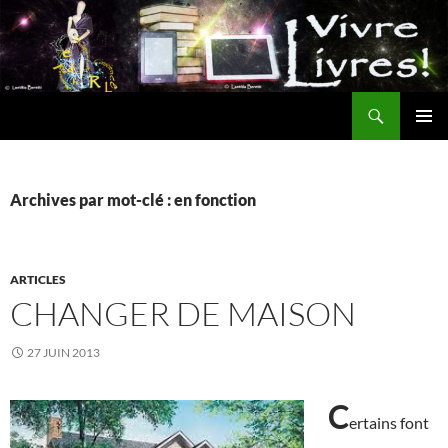
Aller
au
contenu
Recherche
MENU
PRINCI
Archives par mot-clé : en fonction
ARTICLES
CHANGER DE MAISON
27 JUIN 2013
C
ertains font