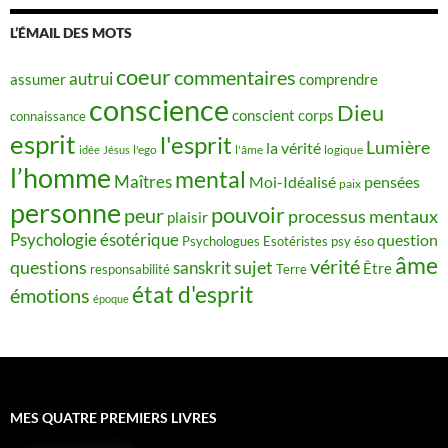
L’ÉMAIL DES MOTS
coeur
commentaires
autrui
assumer
comprendre
conscience
Dieu
conscient
corps
connaissance
esprit
l'esprit
Lumière
la vérité
idée
Jésus
l'ego
l'âme
logique
l’homme
mental
Maîtres
Moi-Idéalisé
pensées
paix
personne
pouvoir
peur
processus mentaux
plaisir
Psychologie ésotérique
question
Psychologues Esotéristes
psy éso
âme
vérité
questions
sujet
sanskrit
Être
responsabilité
Terre
état d'esprit
émotions
époque
MES QUATRE PREMIERS LIVRES