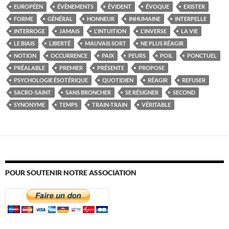
EUROPÉEN
ÉVÈNEMENTS
ÉVIDENT
ÉVOQUE
EXISTER
FORME
GÉNÉRAL
HONNEUR
INHUMAINE
INTERPELLE
INTERROGE
JAMAIS
L'INTUITION
L'INVERSE
LA VIE
LE BIAIS
LIBERTÉ
MAUVAIS SORT
NE PLUS RÉAGIR
NOTION
OCCURRENCE
PAIX
PEURS
POIL
PONCTUEL
PRÉALABLE
PREMIER
PRÉSENTE
PROPOSE
PSYCHOLOGIE ÉSOTÉRIQUE
QUOTIDIEN
RÉAGIR
REFUSER
SACRO-SAINT
SANS BRONCHER
SE RÉSIGNER
SECOND
SYNONYME
TEMPS
TRAIN-TRAIN
VÉRITABLE
POUR SOUTENIR NOTRE ASSOCIATION