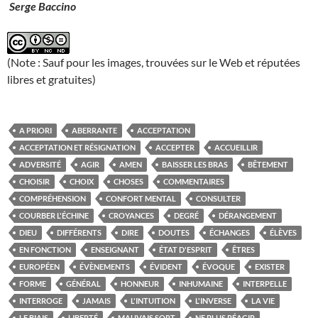
Serge Baccino
(Note : Sauf pour les images, trouvées sur le Web et réputées
libres et gratuites)
A PRIORI
ABERRANTE
ACCEPTATION
ACCEPTATION ET RÉSIGNATION
ACCEPTER
ACCUEILLIR
ADVERSITÉ
AGIR
AMEN
BAISSER LES BRAS
BÊTEMENT
CHOISIR
CHOIX
CHOSES
COMMENTAIRES
COMPRÉHENSION
CONFORT MENTAL
CONSULTER
COURBER L'ÉCHINE
CROYANCES
DEGRÉ
DÉRANGEMENT
DIEU
DIFFÉRENTS
DIRE
DOUTES
ÉCHANGES
ÉLÈVES
EN FONCTION
ENSEIGNANT
ÉTAT D'ESPRIT
ÊTRES
EUROPÉEN
ÉVÈNEMENTS
ÉVIDENT
ÉVOQUE
EXISTER
FORME
GÉNÉRAL
HONNEUR
INHUMAINE
INTERPELLE
INTERROGE
JAMAIS
L'INTUITION
L'INVERSE
LA VIE
LE BIAIS
LIBERTÉ
MAUVAIS SORT
NE PLUS RÉAGIR