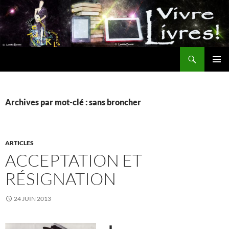
Aller
au
contenu
Recherche
MENU
PRINCI
Archives par mot-clé : sans broncher
ARTICLES
ACCEPTATION ET
RÉSIGNATION
24 JUIN 2013