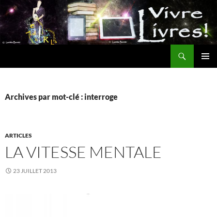
Aller
au
contenu
Recherche
MENU
PRINCI
Archives par mot-clé : interroge
ARTICLES
LA VITESSE MENTALE
23 JUILLET 2013