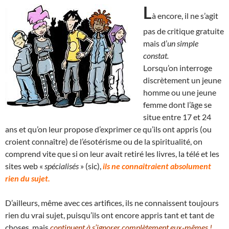
L
à encore, il ne s’agit
pas de critique gratuite
mais d’
un simple
constat.
Lorsqu’on interroge
discrètement un jeune
homme ou une jeune
femme dont l’âge se
situe entre 17 et 24
ans et qu’on leur propose d’exprimer ce qu’ils ont appris (ou
croient connaître) de l’ésotérisme ou de la spiritualité, on
comprend vite que si on leur avait retiré les livres, la télé et les
sites web «
spécialisés
» (sic),
ils ne connaitraient absolument
rien du sujet.
D’ailleurs, même avec ces artifices, ils ne connaissent toujours
rien du vrai sujet, puisqu’ils ont encore appris tant et tant de
choses, mais
continuent à s’ignorer complètement eux-mêmes !