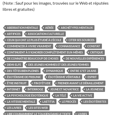
(Note : Sauf pour les images, trouvées sur le Web et réputées
libres et gratuites)
ABERRATION MENTALE
AÉRÉE
ARCHÉTYPES MENTAUX
ARTIFICES
ASSOCIATION CULTURELLE
CEUX QUI ONT LE PLUS ÉTUDIÉ À L'ÉCOLE
CITER SES SOURCES
COMMENCER À VIVRE VRAIMENT
CONNAISSANCE
CONSTAT
CONTINUENT À S'IGNORER COMPLÈTEMENT EUX-MÊMES
CRITIQUE
DE CONNAÎTRE BEAUCOUP DE CHOSES
DE NOUVELLES EXPÉRIENCES
DEMI-ELFE
DES JEUNES HOMMES ET DES JEUNES FEMMES
DES TÊTES BIEN PLEINES
DYNAMIQUE
ENTRE 17 ET 24 ANS
ÉSOTÉRISME DE PRISUNIC
ÉSOTÉRISME VÉRITABLE
ESPRIT
ÊTRE INSTRUIT
FIN D'ÉTUDE
FREINER AVANT LE DÉRAILLEMENT
INTERNET
INTERROGE
JEUNE ET NOVATRICE
LA JEUNESSE
LA PSYCHOLOGIE ÉSOTÉRIQUE
LA TÉLÉ
LA VIE ACTIVE
LA VITESSE MENTALE
LAETITIA
LE PROCÉS
LES ÉSOTÉRISTES
LES LIVRES
LES SITES WEB
LIRE COURAMMENT LE TOLKIEN DANS LE TEXTE
LIVRES