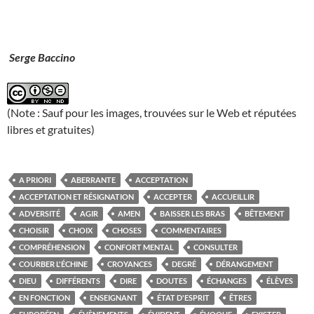
Serge Baccino
(Note : Sauf pour les images, trouvées sur le Web et réputées
libres et gratuites)
A PRIORI
ABERRANTE
ACCEPTATION
ACCEPTATION ET RÉSIGNATION
ACCEPTER
ACCUEILLIR
ADVERSITÉ
AGIR
AMEN
BAISSER LES BRAS
BÊTEMENT
CHOISIR
CHOIX
CHOSES
COMMENTAIRES
COMPRÉHENSION
CONFORT MENTAL
CONSULTER
COURBER L'ÉCHINE
CROYANCES
DEGRÉ
DÉRANGEMENT
DIEU
DIFFÉRENTS
DIRE
DOUTES
ÉCHANGES
ÉLÈVES
EN FONCTION
ENSEIGNANT
ÉTAT D'ESPRIT
ÊTRES