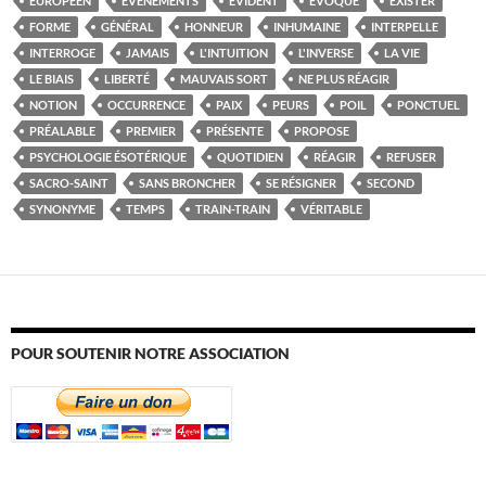
EUROPÉEN
ÉVÈNEMENTS
ÉVIDENT
ÉVOQUE
EXISTER
FORME
GÉNÉRAL
HONNEUR
INHUMAINE
INTERPELLE
INTERROGE
JAMAIS
L'INTUITION
L'INVERSE
LA VIE
LE BIAIS
LIBERTÉ
MAUVAIS SORT
NE PLUS RÉAGIR
NOTION
OCCURRENCE
PAIX
PEURS
POIL
PONCTUEL
PRÉALABLE
PREMIER
PRÉSENTE
PROPOSE
PSYCHOLOGIE ÉSOTÉRIQUE
QUOTIDIEN
RÉAGIR
REFUSER
SACRO-SAINT
SANS BRONCHER
SE RÉSIGNER
SECOND
SYNONYME
TEMPS
TRAIN-TRAIN
VÉRITABLE
POUR SOUTENIR NOTRE ASSOCIATION