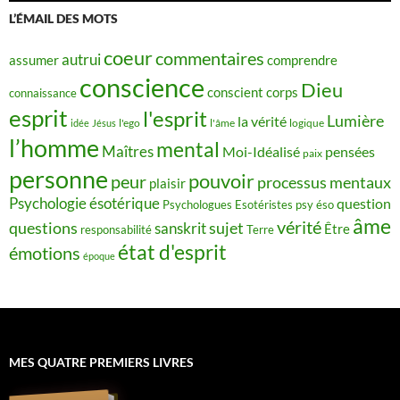
L’ÉMAIL DES MOTS
coeur
commentaires
autrui
assumer
comprendre
conscience
Dieu
conscient
corps
connaissance
esprit
l'esprit
Lumière
la vérité
idée
Jésus
l'ego
l'âme
logique
l’homme
mental
Maîtres
Moi-Idéalisé
pensées
paix
personne
pouvoir
peur
processus mentaux
plaisir
Psychologie ésotérique
question
Psychologues Esotéristes
psy éso
âme
vérité
questions
sujet
sanskrit
Être
responsabilité
Terre
état d'esprit
émotions
époque
MES QUATRE PREMIERS LIVRES