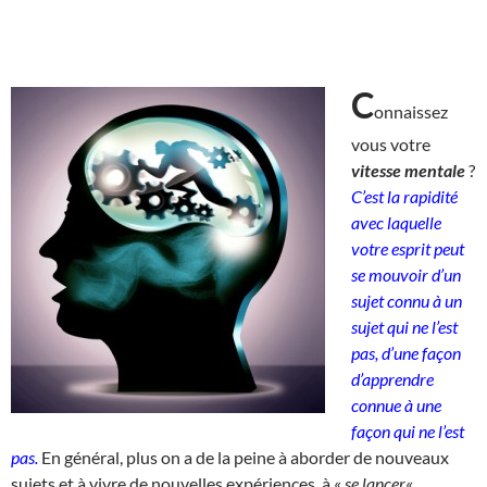
C
onnaissez
vous votre
vitesse mentale
?
C’est la rapidité
avec laquelle
votre esprit peut
se mouvoir d’un
sujet connu à un
sujet qui ne l’est
pas, d’une façon
d’apprendre
connue à une
façon qui ne l’est
pas.
En général, plus on a de la peine à aborder de nouveaux
sujets et à vivre de nouvelles expériences, à «
se lancer
« ,