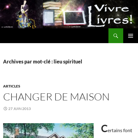
Aller
au
contenu
Recherche
MENU
PRINCI
Archives par mot-clé : lieu spirituel
ARTICLES
CHANGER DE MAISON
27 JUIN 2013
C
ertains font