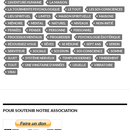
L'AVENTURE HUMAINE
LA MAISON
LA TOURMENTE PSYCHOLOGIQUE
LE TOUT
LES SOI-CONSCIENCES
LIEU SPIRITUEL
LIMITES
MAISON SPIRITUELLE
MAISONS
MÉMOIRE
MENTAL
NATUREL
NIVEAUX
NON-INITIÉ
PENSÉES
PENSER
PERSONNE
PERSONNEL
PROCESSUS MENTAUX
PROGRESSER
PSYCHOLOGIE ÉSOTÉRIQUE
RÉJOUISSEZ-VOUS
RÊVES
SE RÉSUME
SEPT ANS
SEREIN
SERVITEUR
SOCIALE
SOI DIVIN
SOI-CONSCIENCE
SOMME
SUJET
SYSTÈME NERVEUX
TEMPS MODERNES
TIMIDEMENT
TOUT
UNE VINGTAINE D'ANNÉES
USUELLE
VIBRATOIRE
VRAI
POUR SOUTENIR NOTRE ASSOCIATION