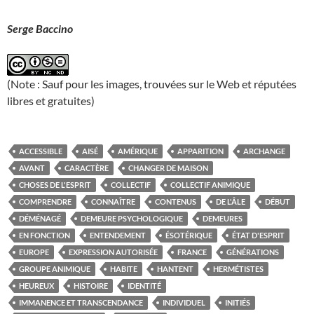
Serge Baccino
(Note : Sauf pour les images, trouvées sur le Web et réputées
libres et gratuites)
ACCESSIBLE
AISÉ
AMÉRIQUE
APPARITION
ARCHANGE
AVANT
CARACTÈRE
CHANGER DE MAISON
CHOSES DE L'ESPRIT
COLLECTIF
COLLECTIF ANIMIQUE
COMPRENDRE
CONNAÎTRE
CONTENUS
DE L'ÂLE
DÉBUT
DÉMÉNAGÉ
DEMEURE PSYCHOLOGIQUE
DEMEURES
EN FONCTION
ENTENDEMENT
ÉSOTÉRIQUE
ÉTAT D'ESPRIT
EUROPE
EXPRESSION AUTORISÉE
FRANCE
GÉNÉRATIONS
GROUPE ANIMIQUE
HABITE
HANTENT
HERMÉTISTES
HEUREUX
HISTOIRE
IDENTITÉ
IMMANENCE ET TRANSCENDANCE
INDIVIDUEL
INITIÉS