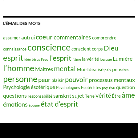
L’ÉMAIL DES MOTS
coeur
commentaires
autrui
assumer
comprendre
conscience
Dieu
conscient
corps
connaissance
esprit
l'esprit
Lumière
la vérité
idée
Jésus
l'ego
l'âme
logique
l’homme
mental
Maîtres
Moi-Idéalisé
pensées
paix
personne
pouvoir
peur
processus mentaux
plaisir
Psychologie ésotérique
question
Psychologues Esotéristes
psy éso
âme
vérité
questions
sujet
sanskrit
Être
responsabilité
Terre
état d'esprit
émotions
époque