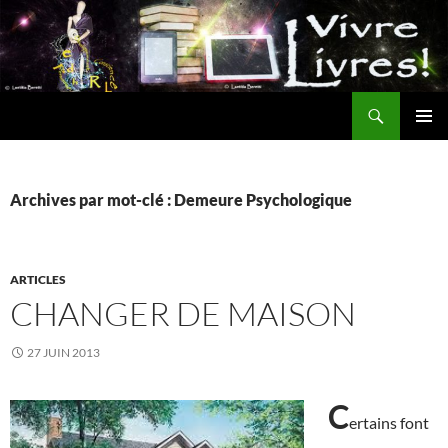
Aller
au
contenu
Recherche
MENU
PRINCI
Archives par mot-clé : Demeure Psychologique
ARTICLES
CHANGER DE MAISON
27 JUIN 2013
C
ertains font