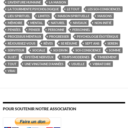
L'AVENTURE HUMAINE
LA MAISON
LA TOURMENTE PSYCHOLOGIQUE
LE TOUT
LES SOI-CONSCIENCES
LIEU SPIRITUEL
LIMITES
MAISON SPIRITUELLE
MAISONS
MÉMOIRE
MENTAL
NATUREL
NIVEAUX
NON-INITIÉ
PENSÉES
PENSER
PERSONNE
PERSONNEL
PROCESSUS MENTAUX
PROGRESSER
PSYCHOLOGIE ÉSOTÉRIQUE
RÉJOUISSEZ-VOUS
RÊVES
SE RÉSUME
SEPT ANS
SEREIN
SERVITEUR
SOCIALE
SOI DIVIN
SOI-CONSCIENCE
SOMME
SUJET
SYSTÈME NERVEUX
TEMPS MODERNES
TIMIDEMENT
TOUT
UNE VINGTAINE D'ANNÉES
USUELLE
VIBRATOIRE
VRAI
POUR SOUTENIR NOTRE ASSOCIATION