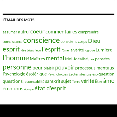
L’ÉMAIL DES MOTS
coeur
commentaires
autrui
assumer
comprendre
conscience
Dieu
conscient
corps
connaissance
esprit
l'esprit
Lumière
la vérité
idée
Jésus
l'ego
l'âme
logique
l’homme
mental
Maîtres
Moi-Idéalisé
pensées
paix
personne
pouvoir
peur
processus mentaux
plaisir
Psychologie ésotérique
question
Psychologues Esotéristes
psy éso
âme
vérité
questions
sujet
sanskrit
Être
responsabilité
Terre
état d'esprit
émotions
époque