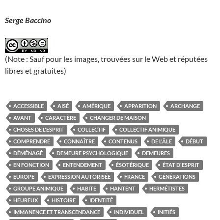
Serge Baccino
(Note : Sauf pour les images, trouvées sur le Web et réputées
libres et gratuites)
ACCESSIBLE
AISÉ
AMÉRIQUE
APPARITION
ARCHANGE
AVANT
CARACTÈRE
CHANGER DE MAISON
CHOSES DE L'ESPRIT
COLLECTIF
COLLECTIF ANIMIQUE
COMPRENDRE
CONNAÎTRE
CONTENUS
DE L'ÂLE
DÉBUT
DÉMÉNAGÉ
DEMEURE PSYCHOLOGIQUE
DEMEURES
EN FONCTION
ENTENDEMENT
ÉSOTÉRIQUE
ÉTAT D'ESPRIT
EUROPE
EXPRESSION AUTORISÉE
FRANCE
GÉNÉRATIONS
GROUPE ANIMIQUE
HABITE
HANTENT
HERMÉTISTES
HEUREUX
HISTOIRE
IDENTITÉ
IMMANENCE ET TRANSCENDANCE
INDIVIDUEL
INITIÉS