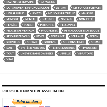
L'AVENTURE HUMAINE
LA MAISON
LA TOURMENTE PSYCHOLOGIQUE
LE TOUT
LES SOI-CONSCIENCES
LIEU SPIRITUEL
LIMITES
MAISON SPIRITUELLE
MAISONS
MÉMOIRE
MENTAL
NATUREL
NIVEAUX
NON-INITIÉ
PENSÉES
PENSER
PERSONNE
PERSONNEL
PROCESSUS MENTAUX
PROGRESSER
PSYCHOLOGIE ÉSOTÉRIQUE
RÉJOUISSEZ-VOUS
RÊVES
SE RÉSUME
SEPT ANS
SEREIN
SERVITEUR
SOCIALE
SOI DIVIN
SOI-CONSCIENCE
SOMME
SUJET
SYSTÈME NERVEUX
TEMPS MODERNES
TIMIDEMENT
TOUT
UNE VINGTAINE D'ANNÉES
USUELLE
VIBRATOIRE
VRAI
POUR SOUTENIR NOTRE ASSOCIATION