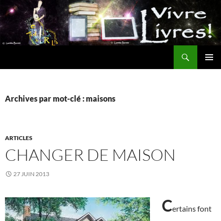
Aller
au
contenu
Recherche
MENU
PRINCI
Archives par mot-clé : maisons
ARTICLES
CHANGER DE MAISON
27 JUIN 2013
C
ertains font