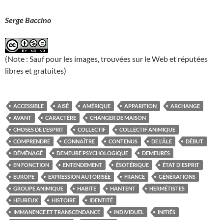
Serge Baccino
(Note : Sauf pour les images, trouvées sur le Web et réputées
libres et gratuites)
ACCESSIBLE
AISÉ
AMÉRIQUE
APPARITION
ARCHANGE
AVANT
CARACTÈRE
CHANGER DE MAISON
CHOSES DE L'ESPRIT
COLLECTIF
COLLECTIF ANIMIQUE
COMPRENDRE
CONNAÎTRE
CONTENUS
DE L'ÂLE
DÉBUT
DÉMÉNAGÉ
DEMEURE PSYCHOLOGIQUE
DEMEURES
EN FONCTION
ENTENDEMENT
ÉSOTÉRIQUE
ÉTAT D'ESPRIT
EUROPE
EXPRESSION AUTORISÉE
FRANCE
GÉNÉRATIONS
GROUPE ANIMIQUE
HABITE
HANTENT
HERMÉTISTES
HEUREUX
HISTOIRE
IDENTITÉ
IMMANENCE ET TRANSCENDANCE
INDIVIDUEL
INITIÉS