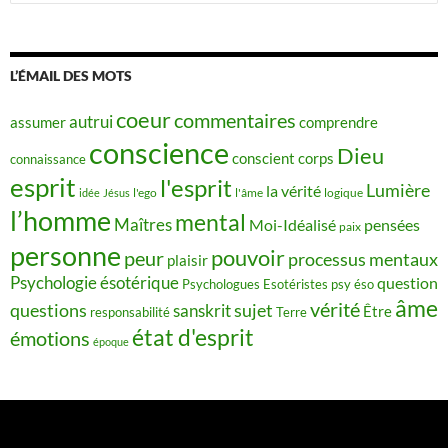
L’ÉMAIL DES MOTS
coeur
commentaires
autrui
assumer
comprendre
conscience
Dieu
conscient
corps
connaissance
esprit
l'esprit
Lumière
la vérité
idée
Jésus
l'ego
l'âme
logique
l’homme
mental
Maîtres
Moi-Idéalisé
pensées
paix
personne
pouvoir
peur
processus mentaux
plaisir
Psychologie ésotérique
question
Psychologues Esotéristes
psy éso
âme
vérité
questions
sujet
sanskrit
Être
responsabilité
Terre
état d'esprit
émotions
époque