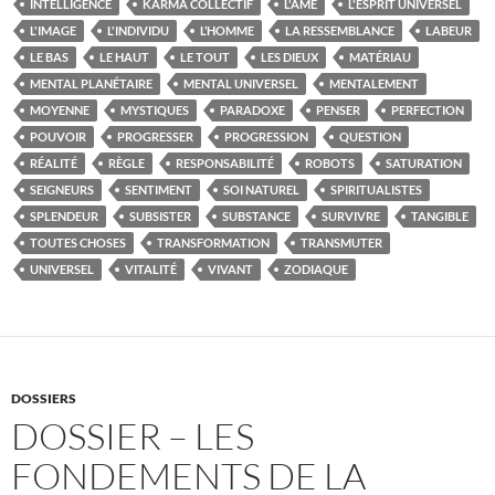
INTELLIGENCE
KARMA COLLECTIF
L'ÂME
L'ESPRIT UNIVERSEL
L'IMAGE
L'INDIVIDU
L’HOMME
LA RESSEMBLANCE
LABEUR
LE BAS
LE HAUT
LE TOUT
LES DIEUX
MATÉRIAU
MENTAL PLANÉTAIRE
MENTAL UNIVERSEL
MENTALEMENT
MOYENNE
MYSTIQUES
PARADOXE
PENSER
PERFECTION
POUVOIR
PROGRESSER
PROGRESSION
QUESTION
RÉALITÉ
RÈGLE
RESPONSABILITÉ
ROBOTS
SATURATION
SEIGNEURS
SENTIMENT
SOI NATUREL
SPIRITUALISTES
SPLENDEUR
SUBSISTER
SUBSTANCE
SURVIVRE
TANGIBLE
TOUTES CHOSES
TRANSFORMATION
TRANSMUTER
UNIVERSEL
VITALITÉ
VIVANT
ZODIAQUE
DOSSIERS
DOSSIER – LES
FONDEMENTS DE LA