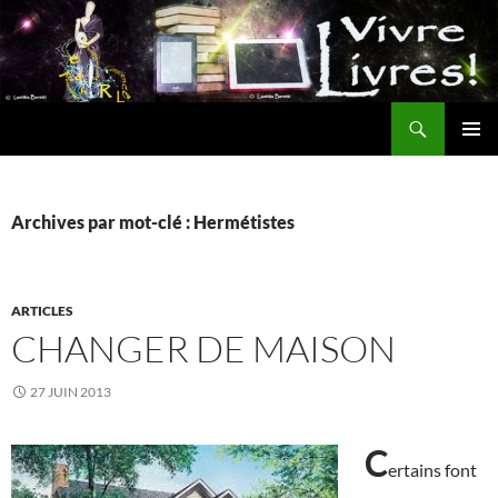
Aller
au
contenu
Recherche
MENU
PRINCI
Archives par mot-clé : Hermétistes
ARTICLES
CHANGER DE MAISON
27 JUIN 2013
C
ertains font