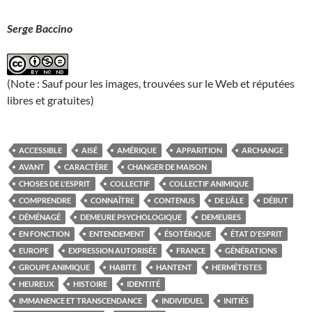
Serge Baccino
(Note : Sauf pour les images, trouvées sur le Web et réputées
libres et gratuites)
ACCESSIBLE
AISÉ
AMÉRIQUE
APPARITION
ARCHANGE
AVANT
CARACTÈRE
CHANGER DE MAISON
CHOSES DE L'ESPRIT
COLLECTIF
COLLECTIF ANIMIQUE
COMPRENDRE
CONNAÎTRE
CONTENUS
DE L'ÂLE
DÉBUT
DÉMÉNAGÉ
DEMEURE PSYCHOLOGIQUE
DEMEURES
EN FONCTION
ENTENDEMENT
ÉSOTÉRIQUE
ÉTAT D'ESPRIT
EUROPE
EXPRESSION AUTORISÉE
FRANCE
GÉNÉRATIONS
GROUPE ANIMIQUE
HABITE
HANTENT
HERMÉTISTES
HEUREUX
HISTOIRE
IDENTITÉ
IMMANENCE ET TRANSCENDANCE
INDIVIDUEL
INITIÉS