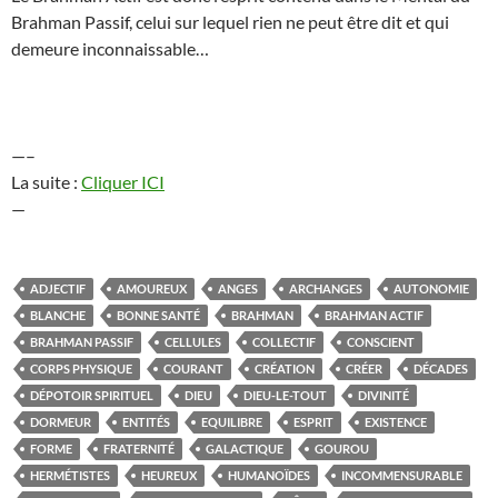
Brahman Passif, celui sur lequel rien ne peut être dit et qui
demeure inconnaissable…
—–
La suite :
Cliquer ICI
—
ADJECTIF
AMOUREUX
ANGES
ARCHANGES
AUTONOMIE
BLANCHE
BONNE SANTÉ
BRAHMAN
BRAHMAN ACTIF
BRAHMAN PASSIF
CELLULES
COLLECTIF
CONSCIENT
CORPS PHYSIQUE
COURANT
CRÉATION
CRÉER
DÉCADES
DÉPOTOIR SPIRITUEL
DIEU
DIEU-LE-TOUT
DIVINITÉ
DORMEUR
ENTITÉS
EQUILIBRE
ESPRIT
EXISTENCE
FORME
FRATERNITÉ
GALACTIQUE
GOUROU
HERMÉTISTES
HEUREUX
HUMANOÏDES
INCOMMENSURABLE