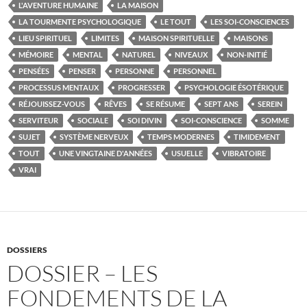
L'AVENTURE HUMAINE
LA MAISON
LA TOURMENTE PSYCHOLOGIQUE
LE TOUT
LES SOI-CONSCIENCES
LIEU SPIRITUEL
LIMITES
MAISON SPIRITUELLE
MAISONS
MÉMOIRE
MENTAL
NATUREL
NIVEAUX
NON-INITIÉ
PENSÉES
PENSER
PERSONNE
PERSONNEL
PROCESSUS MENTAUX
PROGRESSER
PSYCHOLOGIE ÉSOTÉRIQUE
RÉJOUISSEZ-VOUS
RÊVES
SE RÉSUME
SEPT ANS
SEREIN
SERVITEUR
SOCIALE
SOI DIVIN
SOI-CONSCIENCE
SOMME
SUJET
SYSTÈME NERVEUX
TEMPS MODERNES
TIMIDEMENT
TOUT
UNE VINGTAINE D'ANNÉES
USUELLE
VIBRATOIRE
VRAI
DOSSIERS
DOSSIER – LES
FONDEMENTS DE LA