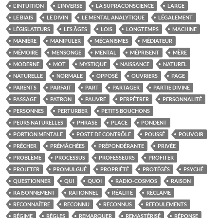
L'INTUITION
L'INVERSE
LA SUPRACONSCIENCE
LARGE
LE BIAIS
LE DIVIN
LE MENTAL ANALYTIQUE
LÉGALEMENT
LÉGISLATEURS
LES ÂGES
LOIS
LONGTEMPS
MACHINE
MANIÈRE
MANIPULER
MÉCANISMES
MÉDIATEUR
MÉMOIRE
MENSONGE
MENTAL
MÉPRISENT
MÈRE
MODERNE
MOT
MYSTIQUE
NAISSANCE
NATUREL
NATURELLE
NORMALE
OPPOSÉ
OUVRIERS
PAGE
PARENTS
PARFAIT
PART
PARTAGER
PARTIE DIVINE
PASSAGE
PATRON
PAUVRE
PERPÉTRER
PERSONNALITÉ
PERSONNES
PERTURBER
PETITS BOUCHONS
PEURS NATURELLES
PHRASE
PLACE
PONDENT
PORTION MENTALE
POSTE DE CONTRÔLE
POUSSÉ
POUVOIR
PRÊCHER
PRÉMÂCHÉES
PRÉPONDÉRANTE
PRIVÉE
PROBLÈME
PROCESSUS
PROFESSEURS
PROFITER
PROJETER
PROMULGUÉ
PROPRIÉTÉ
PROTÉGÉS
PSYCHÉ
QUESTIONNER
QUI
QUOI
RADIO-COSMOS
RAISON
RAISONNEMENT
RATIONNEL
RÉALITÉ
RÉCLAME
RECONNAÎTRE
RECONNU
RECONNUS
REFOULEMENTS
RÉGIME
RÈGLES
REMARQUER
REMASTÉRISÉ
RÉPONSE