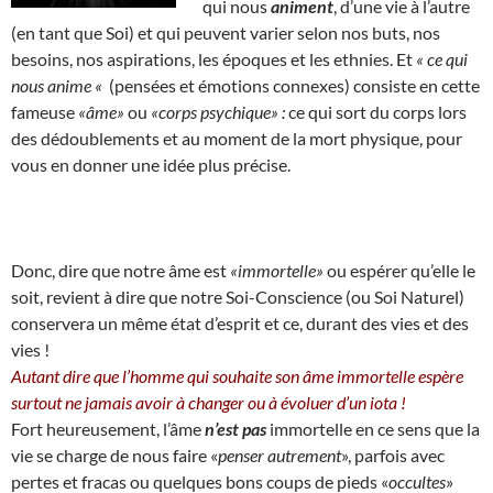
qui nous
animent
, d’une vie à l’autre
(en tant que Soi) et qui peuvent varier selon nos buts, nos
besoins, nos aspirations, les époques et les ethnies. Et
« ce qui
nous anime «
(pensées et émotions connexes) consiste en cette
fameuse
«âme»
ou
«corps psychique» :
ce qui sort du corps lors
des dédoublements et au moment de la mort physique, pour
vous en donner une idée plus précise.
Donc, dire que notre âme est
«immortelle»
ou espérer qu’elle le
soit, revient à dire que notre Soi-Conscience (ou Soi Naturel)
conservera un même état d’esprit et ce, durant des vies et des
vies !
Autant dire que l’homme qui souhaite son âme immortelle espère
surtout ne jamais avoir à changer ou à évoluer d’un iota !
Fort heureusement, l’âme
n’est pas
immortelle en ce sens que la
vie se charge de nous faire «
penser autrement
», parfois avec
pertes et fracas ou quelques bons coups de pieds «
occultes
»