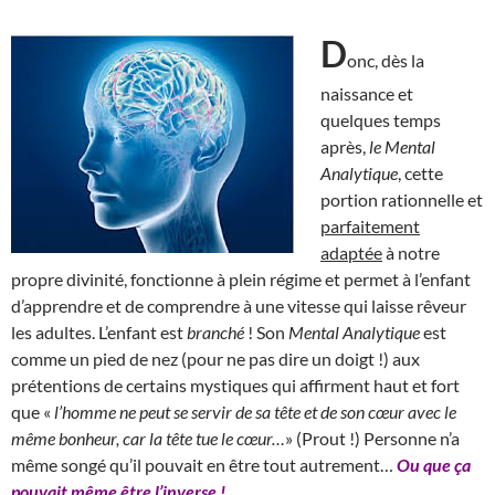
D
onc, dès la
naissance et
quelques temps
après,
le Mental
Analytique
, cette
portion rationnelle et
parfaitement
adaptée
à notre
propre divinité, fonctionne à plein régime et permet à l’enfant
d’apprendre et de comprendre à une vitesse qui laisse rêveur
les adultes. L’enfant est
branché
! Son
Mental Analytique
est
comme un pied de nez (pour ne pas dire un doigt !) aux
prétentions de certains mystiques qui affirment haut et fort
que «
l’homme ne peut se servir de sa tête et de son cœur avec le
même bonheur, car la tête tue le cœur…
» (Prout !) Personne n’a
même songé qu’il pouvait en être tout autrement…
Ou que ça
pouvait même être l’inverse !