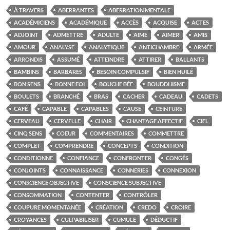
À TRAVERS
ABERRANTES
ABERRATION MENTALE
ACADÉMICIENS
ACADÉMIQUE
ACCÈS
ACQUISE
ACTES
ADJOINT
ADMETTRE
ADULTE
AIME
AIMER
AMIS
AMOUR
ANALYSE
ANALYTIQUE
ANTICHAMBRE
ARMÉE
ARRONDIS
ASSUMÉ
ATTEINDRE
ATTIRER
BALLANTS
BAMBINS
BARBARES
BESOIN COMPULSIF
BIEN HUILÉ
BON SENS
BONNE FOI
BOUCHE BÉE
BOUDDHISME
BOULETS
BRANCHÉ
BRAS
CACHER
CADEAU
CADETS
CAFÉ
CAPABLE
CAPABLES
CAUSE
CEINTURE
CERVEAU
CERVELLE
CHAIR
CHANTAGE AFFECTIF
CIEL
CINQ SENS
COEUR
COMMENTAIRES
COMMETTRE
COMPLET
COMPRENDRE
CONCEPTS
CONDITION
CONDITIONNE
CONFIANCE
CONFRONTER
CONGÉS
CONJOINTS
CONNAISSANCE
CONNERIES
CONNEXION
CONSCIENCE OBJECTIVE
CONSCIENCE SUBJECTIVE
CONSOMMATION
CONTENTER
CONTRÔLER
COUPURE MOMENTANÉE
CRÉATION
CREDO
CROIRE
CROYANCES
CULPABILISER
CUMULE
DÉDUCTIF