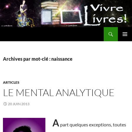
Aller
au
contenu
Recherche
MENU
PRINCI
Archives par mot-clé : naissance
ARTICLES
LE MENTAL ANALYTIQUE
20 JUIN 2013
A
part quelques exceptions, toutes