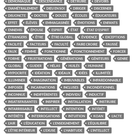
DÉMONIAQUE
DESCENDANCE
DÉTRUIRE
DEVOIRS
DIAMÉTRALEMENT
DIEU EN SOI
DIRIGER
DISCERNER
DISJONCTE
DOCTES
DOUZE
ÉCOLES
ÉDUCATEURS
EFFET
ÉLÈVES
EMMAGASINÉE
ÉMOTIONS
ENFANTS
ENNEMIS
ÉPOUSE
ESPRIT
ÉTAT
ÉTAT D'ESPRIT
ÉTRANGERS
ÊTRE
ÊTRE GLOBAL
ÉVIDENCE
EXCEPTIONS
FACILITÉ
FACTEURS
FACULTÉ
FAIRE CROIRE
FAUSSÉ
FAUX
FEMME
FONCTIONNE
FONCTIONNEMENT
FORCER
FORME
FRUSTRATIONS
GÉNÉRATIONS
GÉNITEURS
GENRE
GLOBAL
GUIDER
HÉLAS
HUILÉS
HUMAINE
HYPOCRITE
IDÉATION
IDÉAUX
IDÉES
ILLIMITÉE
ILLUMINER
IMAGINATION
IMBUVABLES
IMPARDONNABLE
IMPOSER
INCARNATIONS
INCLUSES
INCONDITIONNEL
INCONNUE
INDIFFÉRENTES
INDIVIDU
INDUCTIF
INSATISFAISANTES
INSPIRER
INSTALLATION
INSTRUIRE
INTARRISSABLE
INTELLECT
INTENTION
INTÉRÊT
INTÉRÊTS
INTERROGATIONS
INTUITION
KOAN
L'ACTE
L'AIR
L'ÉDUCATION
L'ENSEIGNEMENT
L'ÉQUILIBRE
L'ÊTRE INTÉRIEUR
L'EXUSE
L'HABITUDE
L'INTELLECT