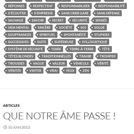
RÉPONSES
RESPECTENT
RESPONSABILISER
RESPONSABILITÉ
S'ÉCOUTER
S'EMPRESSE
SANS CRIER GARE
SANS DÉFENSE
SAUVAGE
SAVOIR
SECRET
SÉCURITÉ
SENSÉS
SIDA MENTAL
SINCÈRE
SOCIÉTÉ
SOI
SOLDE
SOUFFRANCES
SPIRITUEL
SPONTANÉITÉ
STUPIDES
SUCCESSIVES
SUITE
SUPÉRIEURE
SYLLOGISTIQUE
SYSTÈME DE SÉCURITÉ
TERRE
TERRE-À-TERRE
TÊTE
TÊTES BLONDES
TRADITIONNELLES
TRAHIR
TROMPER
TROUSSES
VAGUE
VALEUR
VÉHICULE
VÉRITÉ
VÉRITÉS
VISITER
VRAI
YEUX
ZEN
ARTICLES
QUE NOTRE ÂME PASSE !
10 JUIN 2013