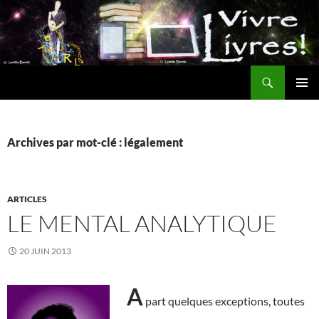
Aller
au
contenu
Recherche
MENU
PRINCI
Archives par mot-clé : légalement
ARTICLES
LE MENTAL ANALYTIQUE
20 JUIN 2013
A
part quelques exceptions, toutes