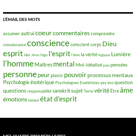
L’ÉMAIL DES MOTS
coeur
commentaires
autrui
assumer
comprendre
conscience
Dieu
conscient
corps
connaissance
esprit
l'esprit
Lumière
la vérité
idée
Jésus
l'ego
l'âme
logique
l’homme
mental
Maîtres
Moi-Idéalisé
pensées
paix
personne
pouvoir
peur
processus mentaux
plaisir
Psychologie ésotérique
question
Psychologues Esotéristes
psy éso
âme
vérité
questions
sujet
sanskrit
Être
responsabilité
Terre
état d'esprit
émotions
époque