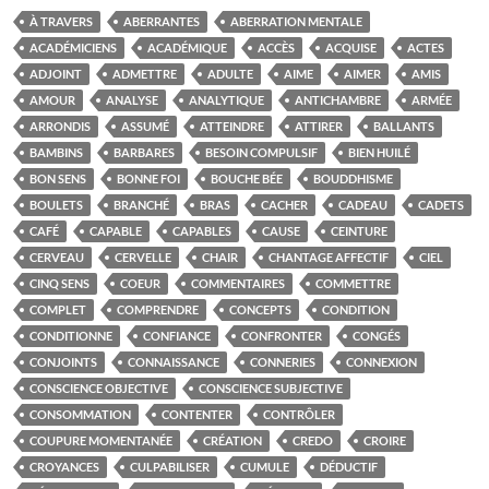
À TRAVERS
ABERRANTES
ABERRATION MENTALE
ACADÉMICIENS
ACADÉMIQUE
ACCÈS
ACQUISE
ACTES
ADJOINT
ADMETTRE
ADULTE
AIME
AIMER
AMIS
AMOUR
ANALYSE
ANALYTIQUE
ANTICHAMBRE
ARMÉE
ARRONDIS
ASSUMÉ
ATTEINDRE
ATTIRER
BALLANTS
BAMBINS
BARBARES
BESOIN COMPULSIF
BIEN HUILÉ
BON SENS
BONNE FOI
BOUCHE BÉE
BOUDDHISME
BOULETS
BRANCHÉ
BRAS
CACHER
CADEAU
CADETS
CAFÉ
CAPABLE
CAPABLES
CAUSE
CEINTURE
CERVEAU
CERVELLE
CHAIR
CHANTAGE AFFECTIF
CIEL
CINQ SENS
COEUR
COMMENTAIRES
COMMETTRE
COMPLET
COMPRENDRE
CONCEPTS
CONDITION
CONDITIONNE
CONFIANCE
CONFRONTER
CONGÉS
CONJOINTS
CONNAISSANCE
CONNERIES
CONNEXION
CONSCIENCE OBJECTIVE
CONSCIENCE SUBJECTIVE
CONSOMMATION
CONTENTER
CONTRÔLER
COUPURE MOMENTANÉE
CRÉATION
CREDO
CROIRE
CROYANCES
CULPABILISER
CUMULE
DÉDUCTIF