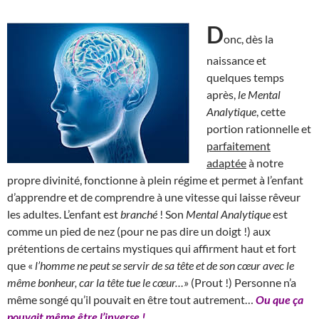
D
onc, dès la
naissance et
quelques temps
après,
le Mental
Analytique
, cette
portion rationnelle et
parfaitement
adaptée
à notre
propre divinité, fonctionne à plein régime et permet à l’enfant
d’apprendre et de comprendre à une vitesse qui laisse rêveur
les adultes. L’enfant est
branché
! Son
Mental Analytique
est
comme un pied de nez (pour ne pas dire un doigt !) aux
prétentions de certains mystiques qui affirment haut et fort
que «
l’homme ne peut se servir de sa tête et de son cœur avec le
même bonheur, car la tête tue le cœur…
» (Prout !) Personne n’a
même songé qu’il pouvait en être tout autrement…
Ou que ça
pouvait même être l’inverse !