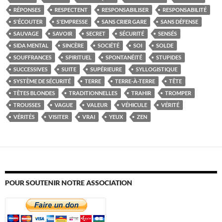
RÉPONSES
RESPECTENT
RESPONSABILISER
RESPONSABILITÉ
S'ÉCOUTER
S'EMPRESSE
SANS CRIER GARE
SANS DÉFENSE
SAUVAGE
SAVOIR
SECRET
SÉCURITÉ
SENSÉS
SIDA MENTAL
SINCÈRE
SOCIÉTÉ
SOI
SOLDE
SOUFFRANCES
SPIRITUEL
SPONTANÉITÉ
STUPIDES
SUCCESSIVES
SUITE
SUPÉRIEURE
SYLLOGISTIQUE
SYSTÈME DE SÉCURITÉ
TERRE
TERRE-À-TERRE
TÊTE
TÊTES BLONDES
TRADITIONNELLES
TRAHIR
TROMPER
TROUSSES
VAGUE
VALEUR
VÉHICULE
VÉRITÉ
VÉRITÉS
VISITER
VRAI
YEUX
ZEN
POUR SOUTENIR NOTRE ASSOCIATION