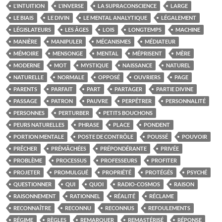
L'INTUITION
L'INVERSE
LA SUPRACONSCIENCE
LARGE
LE BIAIS
LE DIVIN
LE MENTAL ANALYTIQUE
LÉGALEMENT
LÉGISLATEURS
LES ÂGES
LOIS
LONGTEMPS
MACHINE
MANIÈRE
MANIPULER
MÉCANISMES
MÉDIATEUR
MÉMOIRE
MENSONGE
MENTAL
MÉPRISENT
MÈRE
MODERNE
MOT
MYSTIQUE
NAISSANCE
NATUREL
NATURELLE
NORMALE
OPPOSÉ
OUVRIERS
PAGE
PARENTS
PARFAIT
PART
PARTAGER
PARTIE DIVINE
PASSAGE
PATRON
PAUVRE
PERPÉTRER
PERSONNALITÉ
PERSONNES
PERTURBER
PETITS BOUCHONS
PEURS NATURELLES
PHRASE
PLACE
PONDENT
PORTION MENTALE
POSTE DE CONTRÔLE
POUSSÉ
POUVOIR
PRÊCHER
PRÉMÂCHÉES
PRÉPONDÉRANTE
PRIVÉE
PROBLÈME
PROCESSUS
PROFESSEURS
PROFITER
PROJETER
PROMULGUÉ
PROPRIÉTÉ
PROTÉGÉS
PSYCHÉ
QUESTIONNER
QUI
QUOI
RADIO-COSMOS
RAISON
RAISONNEMENT
RATIONNEL
RÉALITÉ
RÉCLAME
RECONNAÎTRE
RECONNU
RECONNUS
REFOULEMENTS
RÉGIME
RÈGLES
REMARQUER
REMASTÉRISÉ
RÉPONSE