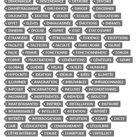
DÉMONIAQUE
DESCENDANCE
DÉTRUIRE
DEVOIRS
DIAMÉTRALEMENT
DIEU EN SOI
DIRIGER
DISCERNER
DISJONCTE
DOCTES
DOUZE
ÉCOLES
ÉDUCATEURS
EFFET
ÉLÈVES
EMMAGASINÉE
ÉMOTIONS
ENFANTS
ENNEMIS
ÉPOUSE
ESPRIT
ÉTAT
ÉTAT D'ESPRIT
ÉTRANGERS
ÊTRE
ÊTRE GLOBAL
ÉVIDENCE
EXCEPTIONS
FACILITÉ
FACTEURS
FACULTÉ
FAIRE CROIRE
FAUSSÉ
FAUX
FEMME
FONCTIONNE
FONCTIONNEMENT
FORCER
FORME
FRUSTRATIONS
GÉNÉRATIONS
GÉNITEURS
GENRE
GLOBAL
GUIDER
HÉLAS
HUILÉS
HUMAINE
HYPOCRITE
IDÉATION
IDÉAUX
IDÉES
ILLIMITÉE
ILLUMINER
IMAGINATION
IMBUVABLES
IMPARDONNABLE
IMPOSER
INCARNATIONS
INCLUSES
INCONDITIONNEL
INCONNUE
INDIFFÉRENTES
INDIVIDU
INDUCTIF
INSATISFAISANTES
INSPIRER
INSTALLATION
INSTRUIRE
INTARRISSABLE
INTELLECT
INTENTION
INTÉRÊT
INTÉRÊTS
INTERROGATIONS
INTUITION
KOAN
L'ACTE
L'AIR
L'ÉDUCATION
L'ENSEIGNEMENT
L'ÉQUILIBRE
L'ÊTRE INTÉRIEUR
L'EXUSE
L'HABITUDE
L'INTELLECT