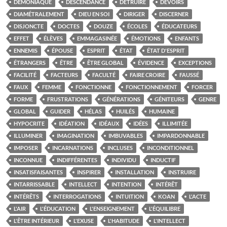
DÉMONIAQUE
DESCENDANCE
DÉTRUIRE
DEVOIRS
DIAMÉTRALEMENT
DIEU EN SOI
DIRIGER
DISCERNER
DISJONCTE
DOCTES
DOUZE
ÉCOLES
ÉDUCATEURS
EFFET
ÉLÈVES
EMMAGASINÉE
ÉMOTIONS
ENFANTS
ENNEMIS
ÉPOUSE
ESPRIT
ÉTAT
ÉTAT D'ESPRIT
ÉTRANGERS
ÊTRE
ÊTRE GLOBAL
ÉVIDENCE
EXCEPTIONS
FACILITÉ
FACTEURS
FACULTÉ
FAIRE CROIRE
FAUSSÉ
FAUX
FEMME
FONCTIONNE
FONCTIONNEMENT
FORCER
FORME
FRUSTRATIONS
GÉNÉRATIONS
GÉNITEURS
GENRE
GLOBAL
GUIDER
HÉLAS
HUILÉS
HUMAINE
HYPOCRITE
IDÉATION
IDÉAUX
IDÉES
ILLIMITÉE
ILLUMINER
IMAGINATION
IMBUVABLES
IMPARDONNABLE
IMPOSER
INCARNATIONS
INCLUSES
INCONDITIONNEL
INCONNUE
INDIFFÉRENTES
INDIVIDU
INDUCTIF
INSATISFAISANTES
INSPIRER
INSTALLATION
INSTRUIRE
INTARRISSABLE
INTELLECT
INTENTION
INTÉRÊT
INTÉRÊTS
INTERROGATIONS
INTUITION
KOAN
L'ACTE
L'AIR
L'ÉDUCATION
L'ENSEIGNEMENT
L'ÉQUILIBRE
L'ÊTRE INTÉRIEUR
L'EXUSE
L'HABITUDE
L'INTELLECT