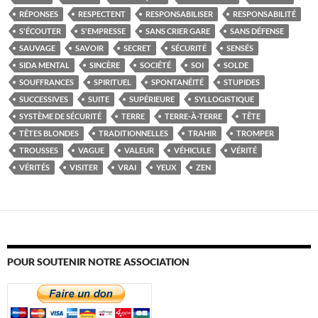
RÉPONSES
RESPECTENT
RESPONSABILISER
RESPONSABILITÉ
S'ÉCOUTER
S'EMPRESSE
SANS CRIER GARE
SANS DÉFENSE
SAUVAGE
SAVOIR
SECRET
SÉCURITÉ
SENSÉS
SIDA MENTAL
SINCÈRE
SOCIÉTÉ
SOI
SOLDE
SOUFFRANCES
SPIRITUEL
SPONTANÉITÉ
STUPIDES
SUCCESSIVES
SUITE
SUPÉRIEURE
SYLLOGISTIQUE
SYSTÈME DE SÉCURITÉ
TERRE
TERRE-À-TERRE
TÊTE
TÊTES BLONDES
TRADITIONNELLES
TRAHIR
TROMPER
TROUSSES
VAGUE
VALEUR
VÉHICULE
VÉRITÉ
VÉRITÉS
VISITER
VRAI
YEUX
ZEN
POUR SOUTENIR NOTRE ASSOCIATION