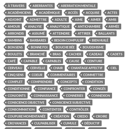
À TRAVERS
ABERRANTES
ABERRATION MENTALE
ACADÉMICIENS
ACADÉMIQUE
ACCÈS
ACQUISE
ACTES
ADJOINT
ADMETTRE
ADULTE
AIME
AIMER
AMIS
AMOUR
ANALYSE
ANALYTIQUE
ANTICHAMBRE
ARMÉE
ARRONDIS
ASSUMÉ
ATTEINDRE
ATTIRER
BALLANTS
BAMBINS
BARBARES
BESOIN COMPULSIF
BIEN HUILÉ
BON SENS
BONNE FOI
BOUCHE BÉE
BOUDDHISME
BOULETS
BRANCHÉ
BRAS
CACHER
CADEAU
CADETS
CAFÉ
CAPABLE
CAPABLES
CAUSE
CEINTURE
CERVEAU
CERVELLE
CHAIR
CHANTAGE AFFECTIF
CIEL
CINQ SENS
COEUR
COMMENTAIRES
COMMETTRE
COMPLET
COMPRENDRE
CONCEPTS
CONDITION
CONDITIONNE
CONFIANCE
CONFRONTER
CONGÉS
CONJOINTS
CONNAISSANCE
CONNERIES
CONNEXION
CONSCIENCE OBJECTIVE
CONSCIENCE SUBJECTIVE
CONSOMMATION
CONTENTER
CONTRÔLER
COUPURE MOMENTANÉE
CRÉATION
CREDO
CROIRE
CROYANCES
CULPABILISER
CUMULE
DÉDUCTIF