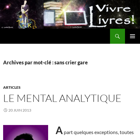
Aller
au
contenu
Recherche
MENU
PRINCI
Archives par mot-clé : sans crier gare
ARTICLES
LE MENTAL ANALYTIQUE
20 JUIN 2013
A
part quelques exceptions, toutes