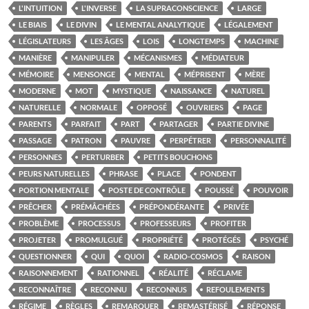
L'INTUITION
L'INVERSE
LA SUPRACONSCIENCE
LARGE
LE BIAIS
LE DIVIN
LE MENTAL ANALYTIQUE
LÉGALEMENT
LÉGISLATEURS
LES ÂGES
LOIS
LONGTEMPS
MACHINE
MANIÈRE
MANIPULER
MÉCANISMES
MÉDIATEUR
MÉMOIRE
MENSONGE
MENTAL
MÉPRISENT
MÈRE
MODERNE
MOT
MYSTIQUE
NAISSANCE
NATUREL
NATURELLE
NORMALE
OPPOSÉ
OUVRIERS
PAGE
PARENTS
PARFAIT
PART
PARTAGER
PARTIE DIVINE
PASSAGE
PATRON
PAUVRE
PERPÉTRER
PERSONNALITÉ
PERSONNES
PERTURBER
PETITS BOUCHONS
PEURS NATURELLES
PHRASE
PLACE
PONDENT
PORTION MENTALE
POSTE DE CONTRÔLE
POUSSÉ
POUVOIR
PRÊCHER
PRÉMÂCHÉES
PRÉPONDÉRANTE
PRIVÉE
PROBLÈME
PROCESSUS
PROFESSEURS
PROFITER
PROJETER
PROMULGUÉ
PROPRIÉTÉ
PROTÉGÉS
PSYCHÉ
QUESTIONNER
QUI
QUOI
RADIO-COSMOS
RAISON
RAISONNEMENT
RATIONNEL
RÉALITÉ
RÉCLAME
RECONNAÎTRE
RECONNU
RECONNUS
REFOULEMENTS
RÉGIME
RÈGLES
REMARQUER
REMASTÉRISÉ
RÉPONSE