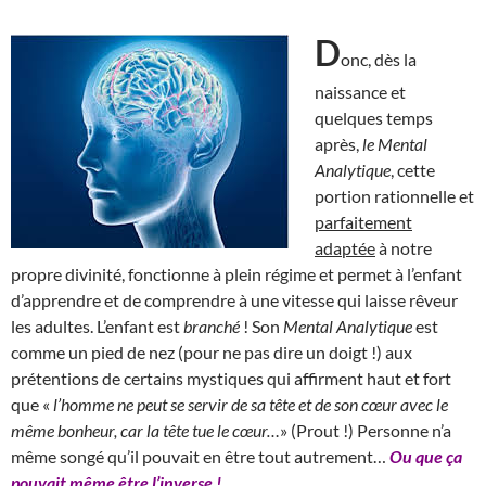
D
onc, dès la
naissance et
quelques temps
après,
le Mental
Analytique
, cette
portion rationnelle et
parfaitement
adaptée
à notre
propre divinité, fonctionne à plein régime et permet à l’enfant
d’apprendre et de comprendre à une vitesse qui laisse rêveur
les adultes. L’enfant est
branché
! Son
Mental Analytique
est
comme un pied de nez (pour ne pas dire un doigt !) aux
prétentions de certains mystiques qui affirment haut et fort
que «
l’homme ne peut se servir de sa tête et de son cœur avec le
même bonheur, car la tête tue le cœur…
» (Prout !) Personne n’a
même songé qu’il pouvait en être tout autrement…
Ou que ça
pouvait même être l’inverse !