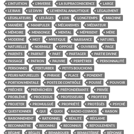
L'INTUITION
L'INVERSE
LA SUPRACONSCIENCE
LARGE
LE BIAIS
LE DIVIN
LE MENTAL ANALYTIQUE
LÉGALEMENT
LÉGISLATEURS
LES ÂGES
LOIS
LONGTEMPS
MACHINE
MANIÈRE
MANIPULER
MÉCANISMES
MÉDIATEUR
MÉMOIRE
MENSONGE
MENTAL
MÉPRISENT
MÈRE
MODERNE
MOT
MYSTIQUE
NAISSANCE
NATUREL
NATURELLE
NORMALE
OPPOSÉ
OUVRIERS
PAGE
PARENTS
PARFAIT
PART
PARTAGER
PARTIE DIVINE
PASSAGE
PATRON
PAUVRE
PERPÉTRER
PERSONNALITÉ
PERSONNES
PERTURBER
PETITS BOUCHONS
PEURS NATURELLES
PHRASE
PLACE
PONDENT
PORTION MENTALE
POSTE DE CONTRÔLE
POUSSÉ
POUVOIR
PRÊCHER
PRÉMÂCHÉES
PRÉPONDÉRANTE
PRIVÉE
PROBLÈME
PROCESSUS
PROFESSEURS
PROFITER
PROJETER
PROMULGUÉ
PROPRIÉTÉ
PROTÉGÉS
PSYCHÉ
QUESTIONNER
QUI
QUOI
RADIO-COSMOS
RAISON
RAISONNEMENT
RATIONNEL
RÉALITÉ
RÉCLAME
RECONNAÎTRE
RECONNU
RECONNUS
REFOULEMENTS
RÉGIME
RÈGLES
REMARQUER
REMASTÉRISÉ
RÉPONSE