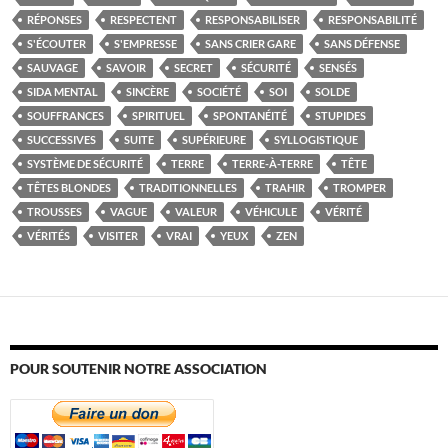
RÉPONSES
RESPECTENT
RESPONSABILISER
RESPONSABILITÉ
S'ÉCOUTER
S'EMPRESSE
SANS CRIER GARE
SANS DÉFENSE
SAUVAGE
SAVOIR
SECRET
SÉCURITÉ
SENSÉS
SIDA MENTAL
SINCÈRE
SOCIÉTÉ
SOI
SOLDE
SOUFFRANCES
SPIRITUEL
SPONTANÉITÉ
STUPIDES
SUCCESSIVES
SUITE
SUPÉRIEURE
SYLLOGISTIQUE
SYSTÈME DE SÉCURITÉ
TERRE
TERRE-À-TERRE
TÊTE
TÊTES BLONDES
TRADITIONNELLES
TRAHIR
TROMPER
TROUSSES
VAGUE
VALEUR
VÉHICULE
VÉRITÉ
VÉRITÉS
VISITER
VRAI
YEUX
ZEN
POUR SOUTENIR NOTRE ASSOCIATION