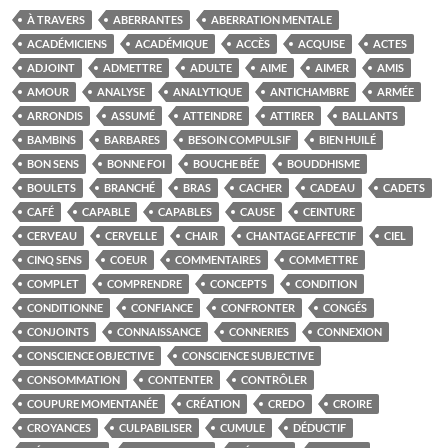
À TRAVERS
ABERRANTES
ABERRATION MENTALE
ACADÉMICIENS
ACADÉMIQUE
ACCÈS
ACQUISE
ACTES
ADJOINT
ADMETTRE
ADULTE
AIME
AIMER
AMIS
AMOUR
ANALYSE
ANALYTIQUE
ANTICHAMBRE
ARMÉE
ARRONDIS
ASSUMÉ
ATTEINDRE
ATTIRER
BALLANTS
BAMBINS
BARBARES
BESOIN COMPULSIF
BIEN HUILÉ
BON SENS
BONNE FOI
BOUCHE BÉE
BOUDDHISME
BOULETS
BRANCHÉ
BRAS
CACHER
CADEAU
CADETS
CAFÉ
CAPABLE
CAPABLES
CAUSE
CEINTURE
CERVEAU
CERVELLE
CHAIR
CHANTAGE AFFECTIF
CIEL
CINQ SENS
COEUR
COMMENTAIRES
COMMETTRE
COMPLET
COMPRENDRE
CONCEPTS
CONDITION
CONDITIONNE
CONFIANCE
CONFRONTER
CONGÉS
CONJOINTS
CONNAISSANCE
CONNERIES
CONNEXION
CONSCIENCE OBJECTIVE
CONSCIENCE SUBJECTIVE
CONSOMMATION
CONTENTER
CONTRÔLER
COUPURE MOMENTANÉE
CRÉATION
CREDO
CROIRE
CROYANCES
CULPABILISER
CUMULE
DÉDUCTIF