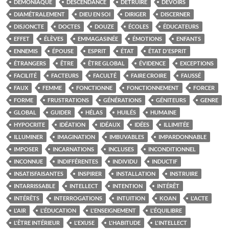
DÉMONIAQUE
DESCENDANCE
DÉTRUIRE
DEVOIRS
DIAMÉTRALEMENT
DIEU EN SOI
DIRIGER
DISCERNER
DISJONCTE
DOCTES
DOUZE
ÉCOLES
ÉDUCATEURS
EFFET
ÉLÈVES
EMMAGASINÉE
ÉMOTIONS
ENFANTS
ENNEMIS
ÉPOUSE
ESPRIT
ÉTAT
ÉTAT D'ESPRIT
ÉTRANGERS
ÊTRE
ÊTRE GLOBAL
ÉVIDENCE
EXCEPTIONS
FACILITÉ
FACTEURS
FACULTÉ
FAIRE CROIRE
FAUSSÉ
FAUX
FEMME
FONCTIONNE
FONCTIONNEMENT
FORCER
FORME
FRUSTRATIONS
GÉNÉRATIONS
GÉNITEURS
GENRE
GLOBAL
GUIDER
HÉLAS
HUILÉS
HUMAINE
HYPOCRITE
IDÉATION
IDÉAUX
IDÉES
ILLIMITÉE
ILLUMINER
IMAGINATION
IMBUVABLES
IMPARDONNABLE
IMPOSER
INCARNATIONS
INCLUSES
INCONDITIONNEL
INCONNUE
INDIFFÉRENTES
INDIVIDU
INDUCTIF
INSATISFAISANTES
INSPIRER
INSTALLATION
INSTRUIRE
INTARRISSABLE
INTELLECT
INTENTION
INTÉRÊT
INTÉRÊTS
INTERROGATIONS
INTUITION
KOAN
L'ACTE
L'AIR
L'ÉDUCATION
L'ENSEIGNEMENT
L'ÉQUILIBRE
L'ÊTRE INTÉRIEUR
L'EXUSE
L'HABITUDE
L'INTELLECT