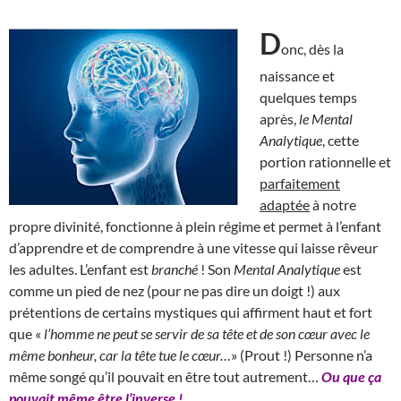
D
onc, dès la
naissance et
quelques temps
après,
le Mental
Analytique
, cette
portion rationnelle et
parfaitement
adaptée
à notre
propre divinité, fonctionne à plein régime et permet à l’enfant
d’apprendre et de comprendre à une vitesse qui laisse rêveur
les adultes. L’enfant est
branché
! Son
Mental Analytique
est
comme un pied de nez (pour ne pas dire un doigt !) aux
prétentions de certains mystiques qui affirment haut et fort
que «
l’homme ne peut se servir de sa tête et de son cœur avec le
même bonheur, car la tête tue le cœur…
» (Prout !) Personne n’a
même songé qu’il pouvait en être tout autrement…
Ou que ça
pouvait même être l’inverse !