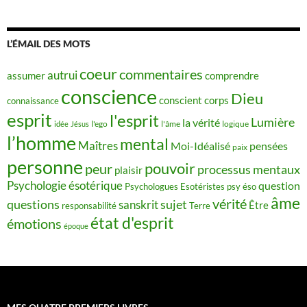
L’ÉMAIL DES MOTS
coeur
commentaires
autrui
assumer
comprendre
conscience
Dieu
conscient
corps
connaissance
esprit
l'esprit
Lumière
la vérité
idée
Jésus
l'ego
l'âme
logique
l’homme
mental
Maîtres
Moi-Idéalisé
pensées
paix
personne
pouvoir
peur
processus mentaux
plaisir
Psychologie ésotérique
question
Psychologues Esotéristes
psy éso
âme
vérité
questions
sujet
sanskrit
Être
responsabilité
Terre
état d'esprit
émotions
époque