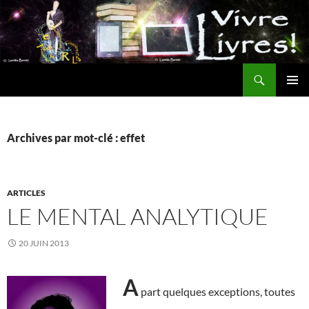
Aller
au
contenu
Recherche
MENU
PRINCI
Archives par mot-clé : effet
ARTICLES
LE MENTAL ANALYTIQUE
20 JUIN 2013
A
part quelques exceptions, toutes