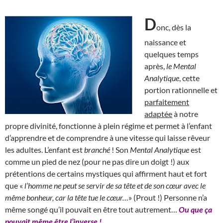
D
onc, dès la
naissance et
quelques temps
après,
le Mental
Analytique
, cette
portion rationnelle et
parfaitement
adaptée
à notre
propre divinité, fonctionne à plein régime et permet à l’enfant
d’apprendre et de comprendre à une vitesse qui laisse rêveur
les adultes. L’enfant est
branché
! Son
Mental Analytique
est
comme un pied de nez (pour ne pas dire un doigt !) aux
prétentions de certains mystiques qui affirment haut et fort
que «
l’homme ne peut se servir de sa tête et de son cœur avec le
même bonheur, car la tête tue le cœur…
» (Prout !) Personne n’a
même songé qu’il pouvait en être tout autrement…
Ou que ça
pouvait même être l’inverse !