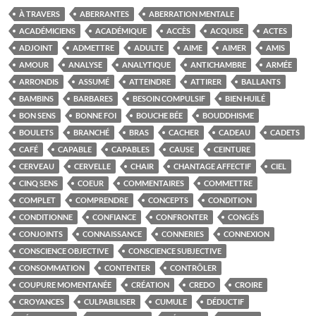
À TRAVERS
ABERRANTES
ABERRATION MENTALE
ACADÉMICIENS
ACADÉMIQUE
ACCÈS
ACQUISE
ACTES
ADJOINT
ADMETTRE
ADULTE
AIME
AIMER
AMIS
AMOUR
ANALYSE
ANALYTIQUE
ANTICHAMBRE
ARMÉE
ARRONDIS
ASSUMÉ
ATTEINDRE
ATTIRER
BALLANTS
BAMBINS
BARBARES
BESOIN COMPULSIF
BIEN HUILÉ
BON SENS
BONNE FOI
BOUCHE BÉE
BOUDDHISME
BOULETS
BRANCHÉ
BRAS
CACHER
CADEAU
CADETS
CAFÉ
CAPABLE
CAPABLES
CAUSE
CEINTURE
CERVEAU
CERVELLE
CHAIR
CHANTAGE AFFECTIF
CIEL
CINQ SENS
COEUR
COMMENTAIRES
COMMETTRE
COMPLET
COMPRENDRE
CONCEPTS
CONDITION
CONDITIONNE
CONFIANCE
CONFRONTER
CONGÉS
CONJOINTS
CONNAISSANCE
CONNERIES
CONNEXION
CONSCIENCE OBJECTIVE
CONSCIENCE SUBJECTIVE
CONSOMMATION
CONTENTER
CONTRÔLER
COUPURE MOMENTANÉE
CRÉATION
CREDO
CROIRE
CROYANCES
CULPABILISER
CUMULE
DÉDUCTIF