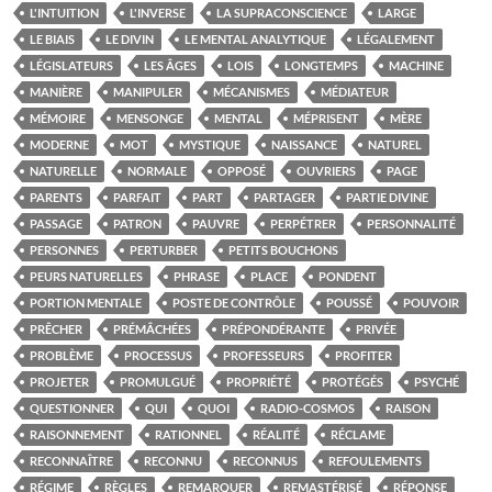
L'INTUITION
L'INVERSE
LA SUPRACONSCIENCE
LARGE
LE BIAIS
LE DIVIN
LE MENTAL ANALYTIQUE
LÉGALEMENT
LÉGISLATEURS
LES ÂGES
LOIS
LONGTEMPS
MACHINE
MANIÈRE
MANIPULER
MÉCANISMES
MÉDIATEUR
MÉMOIRE
MENSONGE
MENTAL
MÉPRISENT
MÈRE
MODERNE
MOT
MYSTIQUE
NAISSANCE
NATUREL
NATURELLE
NORMALE
OPPOSÉ
OUVRIERS
PAGE
PARENTS
PARFAIT
PART
PARTAGER
PARTIE DIVINE
PASSAGE
PATRON
PAUVRE
PERPÉTRER
PERSONNALITÉ
PERSONNES
PERTURBER
PETITS BOUCHONS
PEURS NATURELLES
PHRASE
PLACE
PONDENT
PORTION MENTALE
POSTE DE CONTRÔLE
POUSSÉ
POUVOIR
PRÊCHER
PRÉMÂCHÉES
PRÉPONDÉRANTE
PRIVÉE
PROBLÈME
PROCESSUS
PROFESSEURS
PROFITER
PROJETER
PROMULGUÉ
PROPRIÉTÉ
PROTÉGÉS
PSYCHÉ
QUESTIONNER
QUI
QUOI
RADIO-COSMOS
RAISON
RAISONNEMENT
RATIONNEL
RÉALITÉ
RÉCLAME
RECONNAÎTRE
RECONNU
RECONNUS
REFOULEMENTS
RÉGIME
RÈGLES
REMARQUER
REMASTÉRISÉ
RÉPONSE