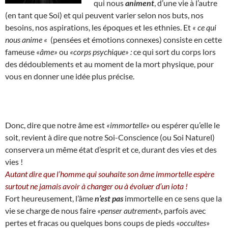
qui nous
animent
, d’une vie à l’autre
(en tant que Soi) et qui peuvent varier selon nos buts, nos
besoins, nos aspirations, les époques et les ethnies. Et
« ce qui
nous anime «
(pensées et émotions connexes) consiste en cette
fameuse
«âme»
ou
«corps psychique» :
ce qui sort du corps lors
des dédoublements et au moment de la mort physique, pour
vous en donner une idée plus précise.
Donc, dire que notre âme est
«immortelle»
ou espérer qu’elle le
soit, revient à dire que notre Soi-Conscience (ou Soi Naturel)
conservera un même état d’esprit et ce, durant des vies et des
vies !
Autant dire que l’homme qui souhaite son âme immortelle espère
surtout ne jamais avoir à changer ou à évoluer d’un iota !
Fort heureusement, l’âme
n’est pas
immortelle en ce sens que la
vie se charge de nous faire «
penser autrement
», parfois avec
pertes et fracas ou quelques bons coups de pieds «
occultes
»