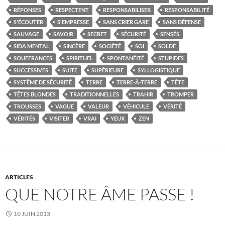
RÉPONSES
RESPECTENT
RESPONSABILISER
RESPONSABILITÉ
S'ÉCOUTER
S'EMPRESSE
SANS CRIER GARE
SANS DÉFENSE
SAUVAGE
SAVOIR
SECRET
SÉCURITÉ
SENSÉS
SIDA MENTAL
SINCÈRE
SOCIÉTÉ
SOI
SOLDE
SOUFFRANCES
SPIRITUEL
SPONTANÉITÉ
STUPIDES
SUCCESSIVES
SUITE
SUPÉRIEURE
SYLLOGISTIQUE
SYSTÈME DE SÉCURITÉ
TERRE
TERRE-À-TERRE
TÊTE
TÊTES BLONDES
TRADITIONNELLES
TRAHIR
TROMPER
TROUSSES
VAGUE
VALEUR
VÉHICULE
VÉRITÉ
VÉRITÉS
VISITER
VRAI
YEUX
ZEN
ARTICLES
QUE NOTRE ÂME PASSE !
10 JUIN 2013