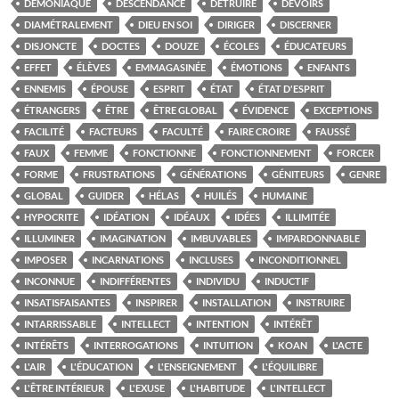
DÉMONIAQUE
DESCENDANCE
DÉTRUIRE
DEVOIRS
DIAMÉTRALEMENT
DIEU EN SOI
DIRIGER
DISCERNER
DISJONCTE
DOCTES
DOUZE
ÉCOLES
ÉDUCATEURS
EFFET
ÉLÈVES
EMMAGASINÉE
ÉMOTIONS
ENFANTS
ENNEMIS
ÉPOUSE
ESPRIT
ÉTAT
ÉTAT D'ESPRIT
ÉTRANGERS
ÊTRE
ÊTRE GLOBAL
ÉVIDENCE
EXCEPTIONS
FACILITÉ
FACTEURS
FACULTÉ
FAIRE CROIRE
FAUSSÉ
FAUX
FEMME
FONCTIONNE
FONCTIONNEMENT
FORCER
FORME
FRUSTRATIONS
GÉNÉRATIONS
GÉNITEURS
GENRE
GLOBAL
GUIDER
HÉLAS
HUILÉS
HUMAINE
HYPOCRITE
IDÉATION
IDÉAUX
IDÉES
ILLIMITÉE
ILLUMINER
IMAGINATION
IMBUVABLES
IMPARDONNABLE
IMPOSER
INCARNATIONS
INCLUSES
INCONDITIONNEL
INCONNUE
INDIFFÉRENTES
INDIVIDU
INDUCTIF
INSATISFAISANTES
INSPIRER
INSTALLATION
INSTRUIRE
INTARRISSABLE
INTELLECT
INTENTION
INTÉRÊT
INTÉRÊTS
INTERROGATIONS
INTUITION
KOAN
L'ACTE
L'AIR
L'ÉDUCATION
L'ENSEIGNEMENT
L'ÉQUILIBRE
L'ÊTRE INTÉRIEUR
L'EXUSE
L'HABITUDE
L'INTELLECT