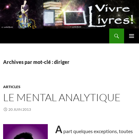
Aller
au
contenu
Recherche
MENU
PRINCI
Archives par mot-clé : diriger
ARTICLES
LE MENTAL ANALYTIQUE
20 JUIN 2013
A
part quelques exceptions, toutes