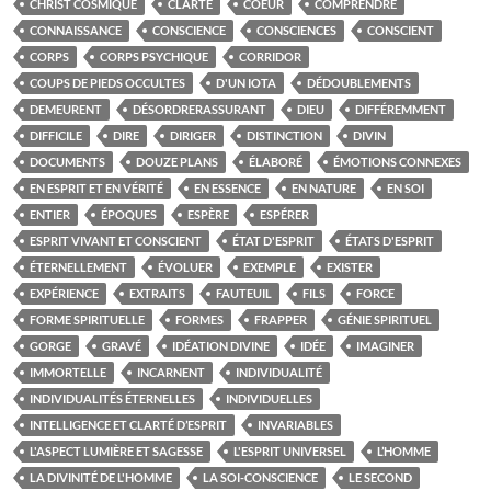
CHRIST COSMIQUE
CLARTÉ
COEUR
COMPRENDRE
CONNAISSANCE
CONSCIENCE
CONSCIENCES
CONSCIENT
CORPS
CORPS PSYCHIQUE
CORRIDOR
COUPS DE PIEDS OCCULTES
D'UN IOTA
DÉDOUBLEMENTS
DEMEURENT
DÉSORDRERASSURANT
DIEU
DIFFÉREMMENT
DIFFICILE
DIRE
DIRIGER
DISTINCTION
DIVIN
DOCUMENTS
DOUZE PLANS
ÉLABORÉ
ÉMOTIONS CONNEXES
EN ESPRIT ET EN VÉRITÉ
EN ESSENCE
EN NATURE
EN SOI
ENTIER
ÉPOQUES
ESPÈRE
ESPÉRER
ESPRIT VIVANT ET CONSCIENT
ÉTAT D'ESPRIT
ÉTATS D'ESPRIT
ÉTERNELLEMENT
ÉVOLUER
EXEMPLE
EXISTER
EXPÉRIENCE
EXTRAITS
FAUTEUIL
FILS
FORCE
FORME SPIRITUELLE
FORMES
FRAPPER
GÉNIE SPIRITUEL
GORGE
GRAVÉ
IDÉATION DIVINE
IDÉE
IMAGINER
IMMORTELLE
INCARNENT
INDIVIDUALITÉ
INDIVIDUALITÉS ÉTERNELLES
INDIVIDUELLES
INTELLIGENCE ET CLARTÉ D’ESPRIT
INVARIABLES
L'ASPECT LUMIÈRE ET SAGESSE
L'ESPRIT UNIVERSEL
L’HOMME
LA DIVINITÉ DE L'HOMME
LA SOI-CONSCIENCE
LE SECOND