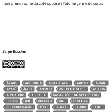
mais prend racine du côté opposé à l’atome germe du cœur.
Serge Baccino
À CAUSE
ACCUMULER
ACTUELLEMENT
ADRESSE
AIMANT
AMUSÉ
ÂNERIE
ANIMENT
ASPECT CHRISTIQUE
ASPECTS
ASPIRATIONS
ATTRACTIF
BASSES FRÉQUENCES PLANÉTAIRES
BESOINS
BOIS
BOUDDHA
BUTS
C'EST CELA
CE QUI NOUS ANIME
CÉDER
CHANGER
CHARGE
CHRIST