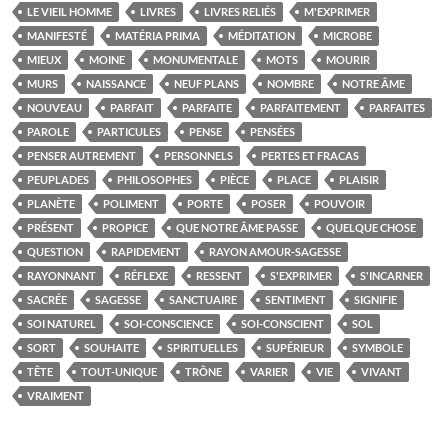
LE VIEIL HOMME
LIVRES
LIVRES RELIÉS
M'EXPRIMER
MANIFESTÉ
MATÉRIA PRIMA
MÉDITATION
MICROBE
MIEUX
MOINE
MONUMENTALE
MOTS
MOURIR
MURS
NAISSANCE
NEUF PLANS
NOMBRE
NOTRE ÂME
NOUVEAU
PARFAIT
PARFAITE
PARFAITEMENT
PARFAITES
PAROLE
PARTICULES
PENSE
PENSÉES
PENSER AUTREMENT
PERSONNELS
PERTES ET FRACAS
PEUPLADES
PHILOSOPHES
PIÈCE
PLACE
PLAISIR
PLANÈTE
POLIMENT
PORTE
POSER
POUVOIR
PRÉSENT
PROPICE
QUE NOTRE ÂME PASSE
QUELQUE CHOSE
QUESTION
RAPIDEMENT
RAYON AMOUR-SAGESSE
RAYONNANT
RÉFLEXE
RESSENT
S'EXPRIMER
S'INCARNER
SACRÉE
SAGESSE
SANCTUAIRE
SENTIMENT
SIGNIFIE
SOI NATUREL
SOI-CONSCIENCE
SOI-CONSCIENT
SOL
SORT
SOUHAITE
SPIRITUELLES
SUPÉRIEUR
SYMBOLE
TÊTE
TOUT-UNIQUE
TRÔNE
VARIER
VIE
VIVANT
VRAIMENT