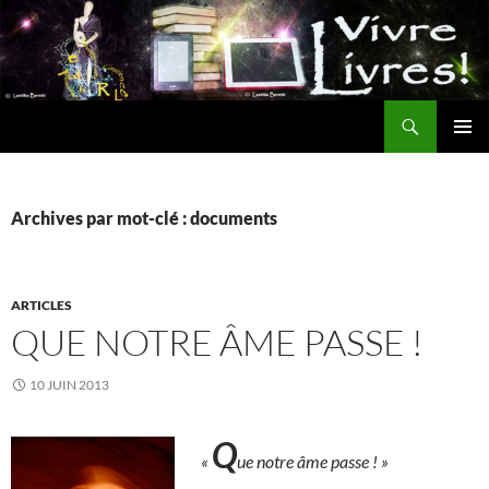
Aller
au
contenu
Recherche
MENU
PRINCI
Archives par mot-clé : documents
ARTICLES
QUE NOTRE ÂME PASSE !
10 JUIN 2013
Q
«
ue notre âme passe ! »