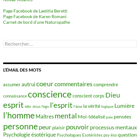
Page Facebook de Laetitia Beretti
Page Facebook de Karen Romani
Carnet de bord d’une Naturopathe
Rechercher :
L’ÉMAIL DES MOTS
coeur
commentaires
autrui
assumer
comprendre
conscience
Dieu
conscient
corps
connaissance
esprit
l'esprit
Lumière
la vérité
idée
Jésus
l'ego
l'âme
logique
l’homme
mental
Maîtres
Moi-Idéalisé
pensées
paix
personne
pouvoir
peur
processus mentaux
plaisir
Psychologie ésotérique
question
Psychologues Esotéristes
psy éso