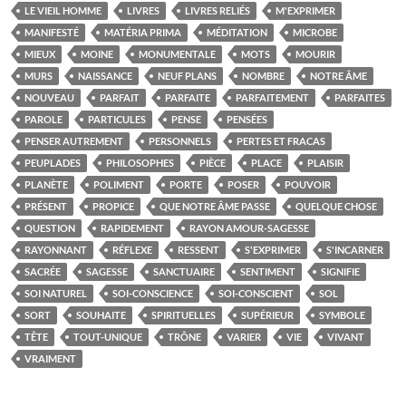
LE VIEIL HOMME
LIVRES
LIVRES RELIÉS
M'EXPRIMER
MANIFESTÉ
MATÉRIA PRIMA
MÉDITATION
MICROBE
MIEUX
MOINE
MONUMENTALE
MOTS
MOURIR
MURS
NAISSANCE
NEUF PLANS
NOMBRE
NOTRE ÂME
NOUVEAU
PARFAIT
PARFAITE
PARFAITEMENT
PARFAITES
PAROLE
PARTICULES
PENSE
PENSÉES
PENSER AUTREMENT
PERSONNELS
PERTES ET FRACAS
PEUPLADES
PHILOSOPHES
PIÈCE
PLACE
PLAISIR
PLANÈTE
POLIMENT
PORTE
POSER
POUVOIR
PRÉSENT
PROPICE
QUE NOTRE ÂME PASSE
QUELQUE CHOSE
QUESTION
RAPIDEMENT
RAYON AMOUR-SAGESSE
RAYONNANT
RÉFLEXE
RESSENT
S'EXPRIMER
S'INCARNER
SACRÉE
SAGESSE
SANCTUAIRE
SENTIMENT
SIGNIFIE
SOI NATUREL
SOI-CONSCIENCE
SOI-CONSCIENT
SOL
SORT
SOUHAITE
SPIRITUELLES
SUPÉRIEUR
SYMBOLE
TÊTE
TOUT-UNIQUE
TRÔNE
VARIER
VIE
VIVANT
VRAIMENT