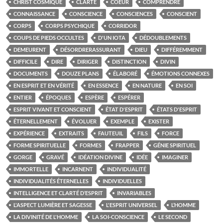
CHRIST COSMIQUE
CLARTÉ
COEUR
COMPRENDRE
CONNAISSANCE
CONSCIENCE
CONSCIENCES
CONSCIENT
CORPS
CORPS PSYCHIQUE
CORRIDOR
COUPS DE PIEDS OCCULTES
D'UN IOTA
DÉDOUBLEMENTS
DEMEURENT
DÉSORDRERASSURANT
DIEU
DIFFÉREMMENT
DIFFICILE
DIRE
DIRIGER
DISTINCTION
DIVIN
DOCUMENTS
DOUZE PLANS
ÉLABORÉ
ÉMOTIONS CONNEXES
EN ESPRIT ET EN VÉRITÉ
EN ESSENCE
EN NATURE
EN SOI
ENTIER
ÉPOQUES
ESPÈRE
ESPÉRER
ESPRIT VIVANT ET CONSCIENT
ÉTAT D'ESPRIT
ÉTATS D'ESPRIT
ÉTERNELLEMENT
ÉVOLUER
EXEMPLE
EXISTER
EXPÉRIENCE
EXTRAITS
FAUTEUIL
FILS
FORCE
FORME SPIRITUELLE
FORMES
FRAPPER
GÉNIE SPIRITUEL
GORGE
GRAVÉ
IDÉATION DIVINE
IDÉE
IMAGINER
IMMORTELLE
INCARNENT
INDIVIDUALITÉ
INDIVIDUALITÉS ÉTERNELLES
INDIVIDUELLES
INTELLIGENCE ET CLARTÉ D’ESPRIT
INVARIABLES
L'ASPECT LUMIÈRE ET SAGESSE
L'ESPRIT UNIVERSEL
L’HOMME
LA DIVINITÉ DE L'HOMME
LA SOI-CONSCIENCE
LE SECOND