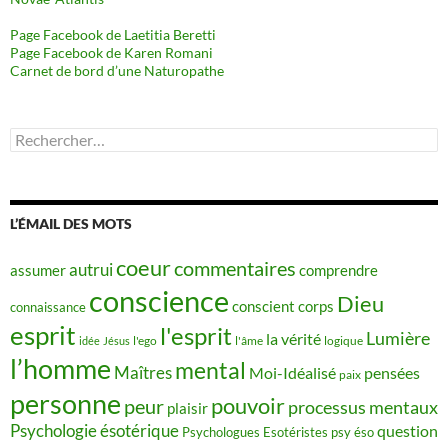
Page Facebook de Laetitia Beretti
Page Facebook de Karen Romani
Carnet de bord d’une Naturopathe
Rechercher :
L’ÉMAIL DES MOTS
coeur
commentaires
autrui
assumer
comprendre
conscience
Dieu
conscient
corps
connaissance
esprit
l'esprit
Lumière
la vérité
idée
Jésus
l'ego
l'âme
logique
l’homme
mental
Maîtres
Moi-Idéalisé
pensées
paix
personne
pouvoir
peur
processus mentaux
plaisir
Psychologie ésotérique
question
Psychologues Esotéristes
psy éso