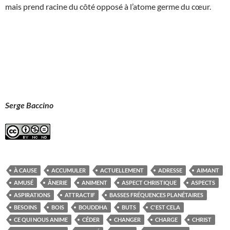
mais prend racine du côté opposé à l’atome germe du cœur.
Serge Baccino
À CAUSE
ACCUMULER
ACTUELLEMENT
ADRESSE
AIMANT
AMUSÉ
ÂNERIE
ANIMENT
ASPECT CHRISTIQUE
ASPECTS
ASPIRATIONS
ATTRACTIF
BASSES FRÉQUENCES PLANÉTAIRES
BESOINS
BOIS
BOUDDHA
BUTS
C'EST CELA
CE QUI NOUS ANIME
CÉDER
CHANGER
CHARGE
CHRIST