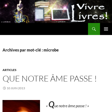
Aller
au
contenu
Recherche
MENU
PRINCI
Archives par mot-clé : microbe
ARTICLES
QUE NOTRE ÂME PASSE !
10 JUIN 2013
Q
«
ue notre âme passe ! »