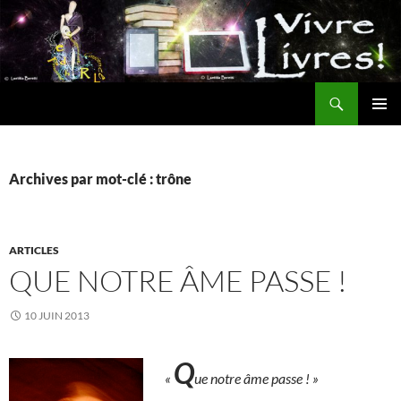
Aller
au
contenu
Recherche
MENU
PRINCI
Archives par mot-clé : trône
ARTICLES
QUE NOTRE ÂME PASSE !
10 JUIN 2013
Q
«
ue notre âme passe ! »