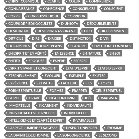
CHRIST COSMIQUE
CLARTÉ
COEUR
COMPRENDRE
CONNAISSANCE
CONSCIENCE
CONSCIENCES
CONSCIENT
CORPS
CORPS PSYCHIQUE
CORRIDOR
COUPS DE PIEDS OCCULTES
D'UN IOTA
DÉDOUBLEMENTS
DEMEURENT
DÉSORDRERASSURANT
DIEU
DIFFÉREMMENT
DIFFICILE
DIRE
DIRIGER
DISTINCTION
DIVIN
DOCUMENTS
DOUZE PLANS
ÉLABORÉ
ÉMOTIONS CONNEXES
EN ESPRIT ET EN VÉRITÉ
EN ESSENCE
EN NATURE
EN SOI
ENTIER
ÉPOQUES
ESPÈRE
ESPÉRER
ESPRIT VIVANT ET CONSCIENT
ÉTAT D'ESPRIT
ÉTATS D'ESPRIT
ÉTERNELLEMENT
ÉVOLUER
EXEMPLE
EXISTER
EXPÉRIENCE
EXTRAITS
FAUTEUIL
FILS
FORCE
FORME SPIRITUELLE
FORMES
FRAPPER
GÉNIE SPIRITUEL
GORGE
GRAVÉ
IDÉATION DIVINE
IDÉE
IMAGINER
IMMORTELLE
INCARNENT
INDIVIDUALITÉ
INDIVIDUALITÉS ÉTERNELLES
INDIVIDUELLES
INTELLIGENCE ET CLARTÉ D’ESPRIT
INVARIABLES
L'ASPECT LUMIÈRE ET SAGESSE
L'ESPRIT UNIVERSEL
L’HOMME
LA DIVINITÉ DE L'HOMME
LA SOI-CONSCIENCE
LE SECOND