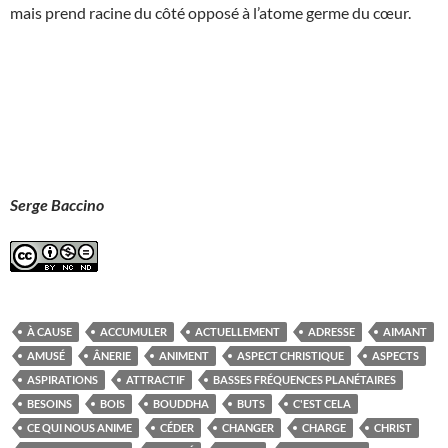
mais prend racine du côté opposé à l’atome germe du cœur.
Serge Baccino
À CAUSE
ACCUMULER
ACTUELLEMENT
ADRESSE
AIMANT
AMUSÉ
ÂNERIE
ANIMENT
ASPECT CHRISTIQUE
ASPECTS
ASPIRATIONS
ATTRACTIF
BASSES FRÉQUENCES PLANÉTAIRES
BESOINS
BOIS
BOUDDHA
BUTS
C'EST CELA
CE QUI NOUS ANIME
CÉDER
CHANGER
CHARGE
CHRIST