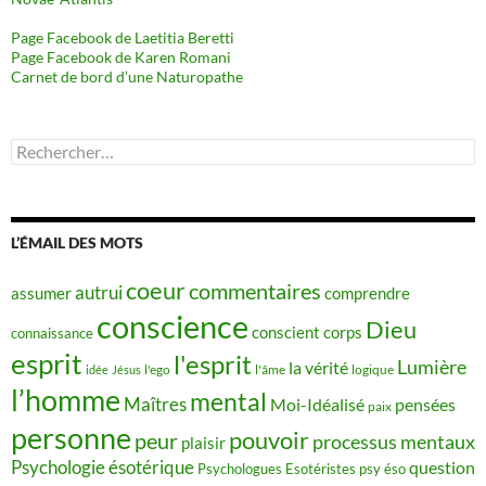
Page Facebook de Laetitia Beretti
Page Facebook de Karen Romani
Carnet de bord d’une Naturopathe
Rechercher :
L’ÉMAIL DES MOTS
coeur
commentaires
autrui
assumer
comprendre
conscience
Dieu
conscient
corps
connaissance
esprit
l'esprit
Lumière
la vérité
idée
Jésus
l'ego
l'âme
logique
l’homme
mental
Maîtres
Moi-Idéalisé
pensées
paix
personne
pouvoir
peur
processus mentaux
plaisir
Psychologie ésotérique
question
Psychologues Esotéristes
psy éso