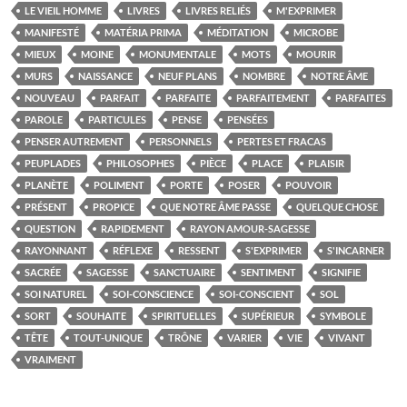
LE VIEIL HOMME
LIVRES
LIVRES RELIÉS
M'EXPRIMER
MANIFESTÉ
MATÉRIA PRIMA
MÉDITATION
MICROBE
MIEUX
MOINE
MONUMENTALE
MOTS
MOURIR
MURS
NAISSANCE
NEUF PLANS
NOMBRE
NOTRE ÂME
NOUVEAU
PARFAIT
PARFAITE
PARFAITEMENT
PARFAITES
PAROLE
PARTICULES
PENSE
PENSÉES
PENSER AUTREMENT
PERSONNELS
PERTES ET FRACAS
PEUPLADES
PHILOSOPHES
PIÈCE
PLACE
PLAISIR
PLANÈTE
POLIMENT
PORTE
POSER
POUVOIR
PRÉSENT
PROPICE
QUE NOTRE ÂME PASSE
QUELQUE CHOSE
QUESTION
RAPIDEMENT
RAYON AMOUR-SAGESSE
RAYONNANT
RÉFLEXE
RESSENT
S'EXPRIMER
S'INCARNER
SACRÉE
SAGESSE
SANCTUAIRE
SENTIMENT
SIGNIFIE
SOI NATUREL
SOI-CONSCIENCE
SOI-CONSCIENT
SOL
SORT
SOUHAITE
SPIRITUELLES
SUPÉRIEUR
SYMBOLE
TÊTE
TOUT-UNIQUE
TRÔNE
VARIER
VIE
VIVANT
VRAIMENT