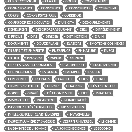
CHRIST COSMIQUE
CLARTÉ
COEUR
COMPRENDRE
CONNAISSANCE
CONSCIENCE
CONSCIENCES
CONSCIENT
CORPS
CORPS PSYCHIQUE
CORRIDOR
COUPS DE PIEDS OCCULTES
D'UN IOTA
DÉDOUBLEMENTS
DEMEURENT
DÉSORDRERASSURANT
DIEU
DIFFÉREMMENT
DIFFICILE
DIRE
DIRIGER
DISTINCTION
DIVIN
DOCUMENTS
DOUZE PLANS
ÉLABORÉ
ÉMOTIONS CONNEXES
EN ESPRIT ET EN VÉRITÉ
EN ESSENCE
EN NATURE
EN SOI
ENTIER
ÉPOQUES
ESPÈRE
ESPÉRER
ESPRIT VIVANT ET CONSCIENT
ÉTAT D'ESPRIT
ÉTATS D'ESPRIT
ÉTERNELLEMENT
ÉVOLUER
EXEMPLE
EXISTER
EXPÉRIENCE
EXTRAITS
FAUTEUIL
FILS
FORCE
FORME SPIRITUELLE
FORMES
FRAPPER
GÉNIE SPIRITUEL
GORGE
GRAVÉ
IDÉATION DIVINE
IDÉE
IMAGINER
IMMORTELLE
INCARNENT
INDIVIDUALITÉ
INDIVIDUALITÉS ÉTERNELLES
INDIVIDUELLES
INTELLIGENCE ET CLARTÉ D’ESPRIT
INVARIABLES
L'ASPECT LUMIÈRE ET SAGESSE
L'ESPRIT UNIVERSEL
L’HOMME
LA DIVINITÉ DE L'HOMME
LA SOI-CONSCIENCE
LE SECOND