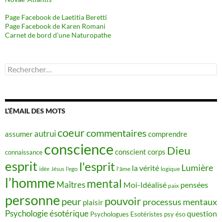
Page Facebook de Laetitia Beretti
Page Facebook de Karen Romani
Carnet de bord d’une Naturopathe
Rechercher :
L’ÉMAIL DES MOTS
coeur
commentaires
autrui
assumer
comprendre
conscience
Dieu
conscient
corps
connaissance
esprit
l'esprit
Lumière
la vérité
idée
Jésus
l'ego
l'âme
logique
l’homme
mental
Maîtres
Moi-Idéalisé
pensées
paix
personne
pouvoir
peur
processus mentaux
plaisir
Psychologie ésotérique
question
Psychologues Esotéristes
psy éso