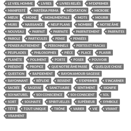
LE VIEIL HOMME
LIVRES
LIVRES RELIÉS
M'EXPRIMER
MANIFESTÉ
MATÉRIA PRIMA
MÉDITATION
MICROBE
MIEUX
MOINE
MONUMENTALE
MOTS
MOURIR
MURS
NAISSANCE
NEUF PLANS
NOMBRE
NOTRE ÂME
NOUVEAU
PARFAIT
PARFAITE
PARFAITEMENT
PARFAITES
PAROLE
PARTICULES
PENSE
PENSÉES
PENSER AUTREMENT
PERSONNELS
PERTES ET FRACAS
PEUPLADES
PHILOSOPHES
PIÈCE
PLACE
PLAISIR
PLANÈTE
POLIMENT
PORTE
POSER
POUVOIR
PRÉSENT
PROPICE
QUE NOTRE ÂME PASSE
QUELQUE CHOSE
QUESTION
RAPIDEMENT
RAYON AMOUR-SAGESSE
RAYONNANT
RÉFLEXE
RESSENT
S'EXPRIMER
S'INCARNER
SACRÉE
SAGESSE
SANCTUAIRE
SENTIMENT
SIGNIFIE
SOI NATUREL
SOI-CONSCIENCE
SOI-CONSCIENT
SOL
SORT
SOUHAITE
SPIRITUELLES
SUPÉRIEUR
SYMBOLE
TÊTE
TOUT-UNIQUE
TRÔNE
VARIER
VIE
VIVANT
VRAIMENT