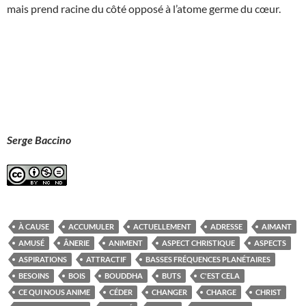
mais prend racine du côté opposé à l’atome germe du cœur.
Serge Baccino
À CAUSE
ACCUMULER
ACTUELLEMENT
ADRESSE
AIMANT
AMUSÉ
ÂNERIE
ANIMENT
ASPECT CHRISTIQUE
ASPECTS
ASPIRATIONS
ATTRACTIF
BASSES FRÉQUENCES PLANÉTAIRES
BESOINS
BOIS
BOUDDHA
BUTS
C'EST CELA
CE QUI NOUS ANIME
CÉDER
CHANGER
CHARGE
CHRIST