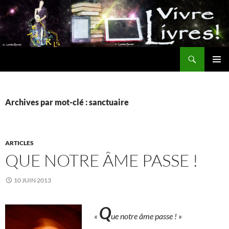
Aller
au
contenu
Recherche
MENU
PRINCI
Archives par mot-clé : sanctuaire
ARTICLES
QUE NOTRE ÂME PASSE !
10 JUIN 2013
Q
«
ue notre âme passe ! »