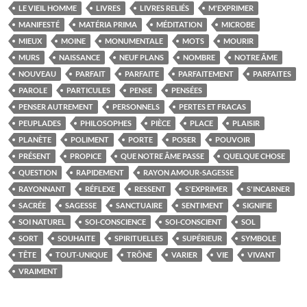
LE VIEIL HOMME
LIVRES
LIVRES RELIÉS
M'EXPRIMER
MANIFESTÉ
MATÉRIA PRIMA
MÉDITATION
MICROBE
MIEUX
MOINE
MONUMENTALE
MOTS
MOURIR
MURS
NAISSANCE
NEUF PLANS
NOMBRE
NOTRE ÂME
NOUVEAU
PARFAIT
PARFAITE
PARFAITEMENT
PARFAITES
PAROLE
PARTICULES
PENSE
PENSÉES
PENSER AUTREMENT
PERSONNELS
PERTES ET FRACAS
PEUPLADES
PHILOSOPHES
PIÈCE
PLACE
PLAISIR
PLANÈTE
POLIMENT
PORTE
POSER
POUVOIR
PRÉSENT
PROPICE
QUE NOTRE ÂME PASSE
QUELQUE CHOSE
QUESTION
RAPIDEMENT
RAYON AMOUR-SAGESSE
RAYONNANT
RÉFLEXE
RESSENT
S'EXPRIMER
S'INCARNER
SACRÉE
SAGESSE
SANCTUAIRE
SENTIMENT
SIGNIFIE
SOI NATUREL
SOI-CONSCIENCE
SOI-CONSCIENT
SOL
SORT
SOUHAITE
SPIRITUELLES
SUPÉRIEUR
SYMBOLE
TÊTE
TOUT-UNIQUE
TRÔNE
VARIER
VIE
VIVANT
VRAIMENT