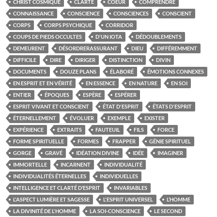
CHRIST COSMIQUE
CLARTÉ
COEUR
COMPRENDRE
CONNAISSANCE
CONSCIENCE
CONSCIENCES
CONSCIENT
CORPS
CORPS PSYCHIQUE
CORRIDOR
COUPS DE PIEDS OCCULTES
D'UN IOTA
DÉDOUBLEMENTS
DEMEURENT
DÉSORDRERASSURANT
DIEU
DIFFÉREMMENT
DIFFICILE
DIRE
DIRIGER
DISTINCTION
DIVIN
DOCUMENTS
DOUZE PLANS
ÉLABORÉ
ÉMOTIONS CONNEXES
EN ESPRIT ET EN VÉRITÉ
EN ESSENCE
EN NATURE
EN SOI
ENTIER
ÉPOQUES
ESPÈRE
ESPÉRER
ESPRIT VIVANT ET CONSCIENT
ÉTAT D'ESPRIT
ÉTATS D'ESPRIT
ÉTERNELLEMENT
ÉVOLUER
EXEMPLE
EXISTER
EXPÉRIENCE
EXTRAITS
FAUTEUIL
FILS
FORCE
FORME SPIRITUELLE
FORMES
FRAPPER
GÉNIE SPIRITUEL
GORGE
GRAVÉ
IDÉATION DIVINE
IDÉE
IMAGINER
IMMORTELLE
INCARNENT
INDIVIDUALITÉ
INDIVIDUALITÉS ÉTERNELLES
INDIVIDUELLES
INTELLIGENCE ET CLARTÉ D’ESPRIT
INVARIABLES
L'ASPECT LUMIÈRE ET SAGESSE
L'ESPRIT UNIVERSEL
L’HOMME
LA DIVINITÉ DE L'HOMME
LA SOI-CONSCIENCE
LE SECOND