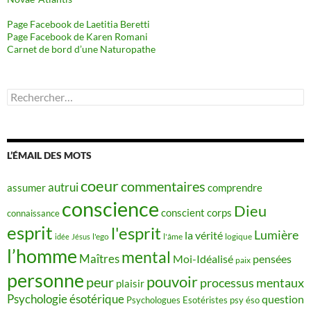
Page Facebook de Laetitia Beretti
Page Facebook de Karen Romani
Carnet de bord d’une Naturopathe
Rechercher :
L’ÉMAIL DES MOTS
coeur
commentaires
autrui
assumer
comprendre
conscience
Dieu
conscient
corps
connaissance
esprit
l'esprit
Lumière
la vérité
idée
Jésus
l'ego
l'âme
logique
l’homme
mental
Maîtres
Moi-Idéalisé
pensées
paix
personne
pouvoir
peur
processus mentaux
plaisir
Psychologie ésotérique
question
Psychologues Esotéristes
psy éso