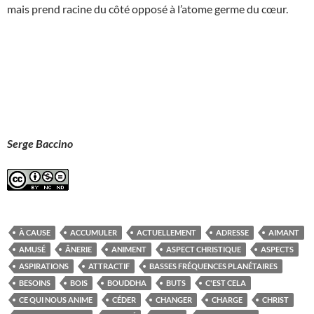
mais prend racine du côté opposé à l’atome germe du cœur.
Serge Baccino
À CAUSE
ACCUMULER
ACTUELLEMENT
ADRESSE
AIMANT
AMUSÉ
ÂNERIE
ANIMENT
ASPECT CHRISTIQUE
ASPECTS
ASPIRATIONS
ATTRACTIF
BASSES FRÉQUENCES PLANÉTAIRES
BESOINS
BOIS
BOUDDHA
BUTS
C'EST CELA
CE QUI NOUS ANIME
CÉDER
CHANGER
CHARGE
CHRIST