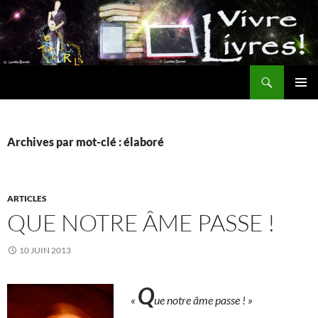
Aller
au
contenu
Recherche
MENU
PRINCI
Archives par mot-clé : élaboré
ARTICLES
QUE NOTRE ÂME PASSE !
10 JUIN 2013
Q
«
ue notre âme passe ! »