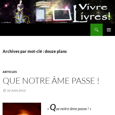
Aller
au
contenu
Recherche
MENU
PRINCI
Archives par mot-clé : douze plans
ARTICLES
QUE NOTRE ÂME PASSE !
10 JUIN 2013
Q
«
ue notre âme passe ! »