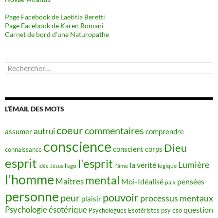
Page Facebook de Laetitia Beretti
Page Facebook de Karen Romani
Carnet de bord d’une Naturopathe
Rechercher :
L’ÉMAIL DES MOTS
coeur
commentaires
autrui
assumer
comprendre
conscience
Dieu
conscient
corps
connaissance
esprit
l'esprit
Lumière
la vérité
idée
Jésus
l'ego
l'âme
logique
l’homme
mental
Maîtres
Moi-Idéalisé
pensées
paix
personne
pouvoir
peur
processus mentaux
plaisir
Psychologie ésotérique
question
Psychologues Esotéristes
psy éso