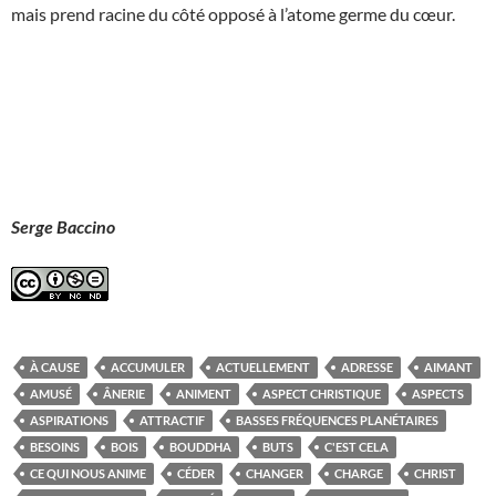
mais prend racine du côté opposé à l’atome germe du cœur.
Serge Baccino
À CAUSE
ACCUMULER
ACTUELLEMENT
ADRESSE
AIMANT
AMUSÉ
ÂNERIE
ANIMENT
ASPECT CHRISTIQUE
ASPECTS
ASPIRATIONS
ATTRACTIF
BASSES FRÉQUENCES PLANÉTAIRES
BESOINS
BOIS
BOUDDHA
BUTS
C'EST CELA
CE QUI NOUS ANIME
CÉDER
CHANGER
CHARGE
CHRIST