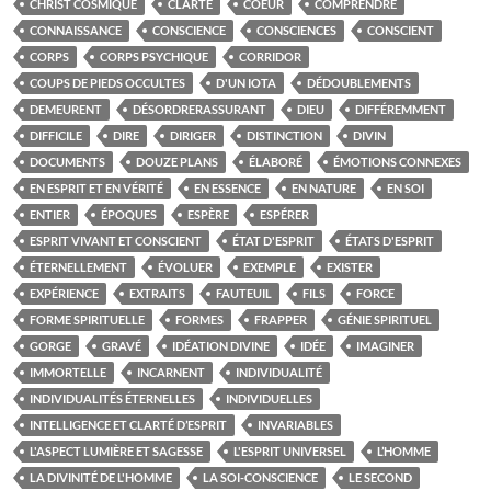
CHRIST COSMIQUE
CLARTÉ
COEUR
COMPRENDRE
CONNAISSANCE
CONSCIENCE
CONSCIENCES
CONSCIENT
CORPS
CORPS PSYCHIQUE
CORRIDOR
COUPS DE PIEDS OCCULTES
D'UN IOTA
DÉDOUBLEMENTS
DEMEURENT
DÉSORDRERASSURANT
DIEU
DIFFÉREMMENT
DIFFICILE
DIRE
DIRIGER
DISTINCTION
DIVIN
DOCUMENTS
DOUZE PLANS
ÉLABORÉ
ÉMOTIONS CONNEXES
EN ESPRIT ET EN VÉRITÉ
EN ESSENCE
EN NATURE
EN SOI
ENTIER
ÉPOQUES
ESPÈRE
ESPÉRER
ESPRIT VIVANT ET CONSCIENT
ÉTAT D'ESPRIT
ÉTATS D'ESPRIT
ÉTERNELLEMENT
ÉVOLUER
EXEMPLE
EXISTER
EXPÉRIENCE
EXTRAITS
FAUTEUIL
FILS
FORCE
FORME SPIRITUELLE
FORMES
FRAPPER
GÉNIE SPIRITUEL
GORGE
GRAVÉ
IDÉATION DIVINE
IDÉE
IMAGINER
IMMORTELLE
INCARNENT
INDIVIDUALITÉ
INDIVIDUALITÉS ÉTERNELLES
INDIVIDUELLES
INTELLIGENCE ET CLARTÉ D’ESPRIT
INVARIABLES
L'ASPECT LUMIÈRE ET SAGESSE
L'ESPRIT UNIVERSEL
L’HOMME
LA DIVINITÉ DE L'HOMME
LA SOI-CONSCIENCE
LE SECOND