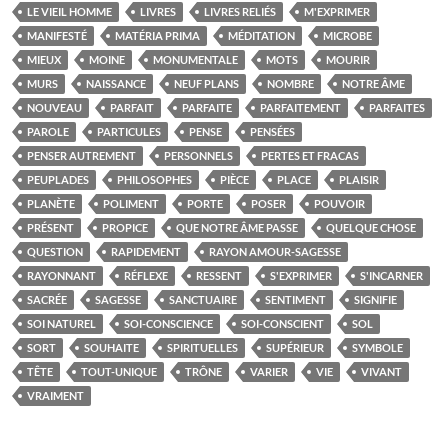
LE VIEIL HOMME
LIVRES
LIVRES RELIÉS
M'EXPRIMER
MANIFESTÉ
MATÉRIA PRIMA
MÉDITATION
MICROBE
MIEUX
MOINE
MONUMENTALE
MOTS
MOURIR
MURS
NAISSANCE
NEUF PLANS
NOMBRE
NOTRE ÂME
NOUVEAU
PARFAIT
PARFAITE
PARFAITEMENT
PARFAITES
PAROLE
PARTICULES
PENSE
PENSÉES
PENSER AUTREMENT
PERSONNELS
PERTES ET FRACAS
PEUPLADES
PHILOSOPHES
PIÈCE
PLACE
PLAISIR
PLANÈTE
POLIMENT
PORTE
POSER
POUVOIR
PRÉSENT
PROPICE
QUE NOTRE ÂME PASSE
QUELQUE CHOSE
QUESTION
RAPIDEMENT
RAYON AMOUR-SAGESSE
RAYONNANT
RÉFLEXE
RESSENT
S'EXPRIMER
S'INCARNER
SACRÉE
SAGESSE
SANCTUAIRE
SENTIMENT
SIGNIFIE
SOI NATUREL
SOI-CONSCIENCE
SOI-CONSCIENT
SOL
SORT
SOUHAITE
SPIRITUELLES
SUPÉRIEUR
SYMBOLE
TÊTE
TOUT-UNIQUE
TRÔNE
VARIER
VIE
VIVANT
VRAIMENT