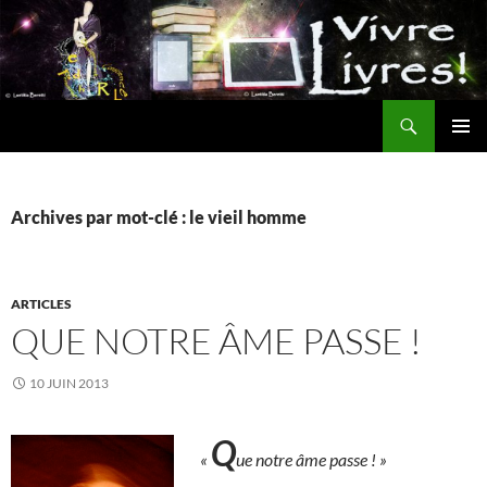
Aller
au
contenu
Recherche
MENU
PRINCI
Archives par mot-clé : le vieil homme
ARTICLES
QUE NOTRE ÂME PASSE !
10 JUIN 2013
Q
«
ue notre âme passe ! »