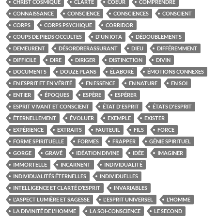
CHRIST COSMIQUE
CLARTÉ
COEUR
COMPRENDRE
CONNAISSANCE
CONSCIENCE
CONSCIENCES
CONSCIENT
CORPS
CORPS PSYCHIQUE
CORRIDOR
COUPS DE PIEDS OCCULTES
D'UN IOTA
DÉDOUBLEMENTS
DEMEURENT
DÉSORDRERASSURANT
DIEU
DIFFÉREMMENT
DIFFICILE
DIRE
DIRIGER
DISTINCTION
DIVIN
DOCUMENTS
DOUZE PLANS
ÉLABORÉ
ÉMOTIONS CONNEXES
EN ESPRIT ET EN VÉRITÉ
EN ESSENCE
EN NATURE
EN SOI
ENTIER
ÉPOQUES
ESPÈRE
ESPÉRER
ESPRIT VIVANT ET CONSCIENT
ÉTAT D'ESPRIT
ÉTATS D'ESPRIT
ÉTERNELLEMENT
ÉVOLUER
EXEMPLE
EXISTER
EXPÉRIENCE
EXTRAITS
FAUTEUIL
FILS
FORCE
FORME SPIRITUELLE
FORMES
FRAPPER
GÉNIE SPIRITUEL
GORGE
GRAVÉ
IDÉATION DIVINE
IDÉE
IMAGINER
IMMORTELLE
INCARNENT
INDIVIDUALITÉ
INDIVIDUALITÉS ÉTERNELLES
INDIVIDUELLES
INTELLIGENCE ET CLARTÉ D’ESPRIT
INVARIABLES
L'ASPECT LUMIÈRE ET SAGESSE
L'ESPRIT UNIVERSEL
L’HOMME
LA DIVINITÉ DE L'HOMME
LA SOI-CONSCIENCE
LE SECOND