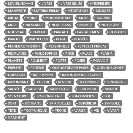
LE VIEIL HOMME
LIVRES
LIVRES RELIÉS
M'EXPRIMER
MANIFESTÉ
MATÉRIA PRIMA
MÉDITATION
MICROBE
MIEUX
MOINE
MONUMENTALE
MOTS
MOURIR
MURS
NAISSANCE
NEUF PLANS
NOMBRE
NOTRE ÂME
NOUVEAU
PARFAIT
PARFAITE
PARFAITEMENT
PARFAITES
PAROLE
PARTICULES
PENSE
PENSÉES
PENSER AUTREMENT
PERSONNELS
PERTES ET FRACAS
PEUPLADES
PHILOSOPHES
PIÈCE
PLACE
PLAISIR
PLANÈTE
POLIMENT
PORTE
POSER
POUVOIR
PRÉSENT
PROPICE
QUE NOTRE ÂME PASSE
QUELQUE CHOSE
QUESTION
RAPIDEMENT
RAYON AMOUR-SAGESSE
RAYONNANT
RÉFLEXE
RESSENT
S'EXPRIMER
S'INCARNER
SACRÉE
SAGESSE
SANCTUAIRE
SENTIMENT
SIGNIFIE
SOI NATUREL
SOI-CONSCIENCE
SOI-CONSCIENT
SOL
SORT
SOUHAITE
SPIRITUELLES
SUPÉRIEUR
SYMBOLE
TÊTE
TOUT-UNIQUE
TRÔNE
VARIER
VIE
VIVANT
VRAIMENT