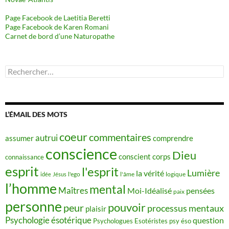
Page Facebook de Laetitia Beretti
Page Facebook de Karen Romani
Carnet de bord d’une Naturopathe
Rechercher :
L’ÉMAIL DES MOTS
coeur
commentaires
autrui
assumer
comprendre
conscience
Dieu
conscient
corps
connaissance
esprit
l'esprit
Lumière
la vérité
idée
Jésus
l'ego
l'âme
logique
l’homme
mental
Maîtres
Moi-Idéalisé
pensées
paix
personne
pouvoir
peur
processus mentaux
plaisir
Psychologie ésotérique
question
Psychologues Esotéristes
psy éso