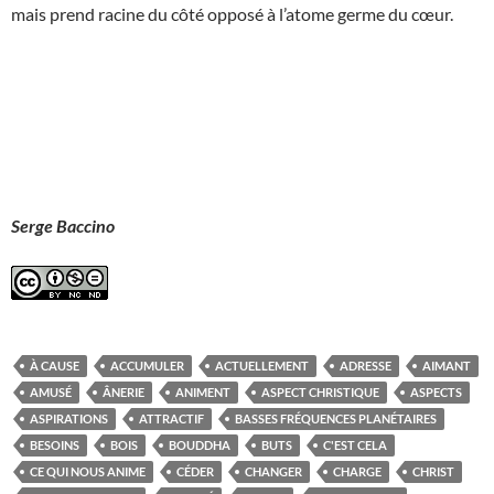
mais prend racine du côté opposé à l’atome germe du cœur.
Serge Baccino
À CAUSE
ACCUMULER
ACTUELLEMENT
ADRESSE
AIMANT
AMUSÉ
ÂNERIE
ANIMENT
ASPECT CHRISTIQUE
ASPECTS
ASPIRATIONS
ATTRACTIF
BASSES FRÉQUENCES PLANÉTAIRES
BESOINS
BOIS
BOUDDHA
BUTS
C'EST CELA
CE QUI NOUS ANIME
CÉDER
CHANGER
CHARGE
CHRIST