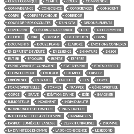
CHRIST COSMIQUE
CLARTÉ
COEUR
COMPRENDRE
CONNAISSANCE
CONSCIENCE
CONSCIENCES
CONSCIENT
CORPS
CORPS PSYCHIQUE
CORRIDOR
COUPS DE PIEDS OCCULTES
D'UN IOTA
DÉDOUBLEMENTS
DEMEURENT
DÉSORDRERASSURANT
DIEU
DIFFÉREMMENT
DIFFICILE
DIRE
DIRIGER
DISTINCTION
DIVIN
DOCUMENTS
DOUZE PLANS
ÉLABORÉ
ÉMOTIONS CONNEXES
EN ESPRIT ET EN VÉRITÉ
EN ESSENCE
EN NATURE
EN SOI
ENTIER
ÉPOQUES
ESPÈRE
ESPÉRER
ESPRIT VIVANT ET CONSCIENT
ÉTAT D'ESPRIT
ÉTATS D'ESPRIT
ÉTERNELLEMENT
ÉVOLUER
EXEMPLE
EXISTER
EXPÉRIENCE
EXTRAITS
FAUTEUIL
FILS
FORCE
FORME SPIRITUELLE
FORMES
FRAPPER
GÉNIE SPIRITUEL
GORGE
GRAVÉ
IDÉATION DIVINE
IDÉE
IMAGINER
IMMORTELLE
INCARNENT
INDIVIDUALITÉ
INDIVIDUALITÉS ÉTERNELLES
INDIVIDUELLES
INTELLIGENCE ET CLARTÉ D’ESPRIT
INVARIABLES
L'ASPECT LUMIÈRE ET SAGESSE
L'ESPRIT UNIVERSEL
L’HOMME
LA DIVINITÉ DE L'HOMME
LA SOI-CONSCIENCE
LE SECOND