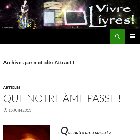
Aller
au
contenu
Recherche
MENU
PRINCI
Archives par mot-clé : Attractif
ARTICLES
QUE NOTRE ÂME PASSE !
10 JUIN 2013
Q
«
ue notre âme passe ! »