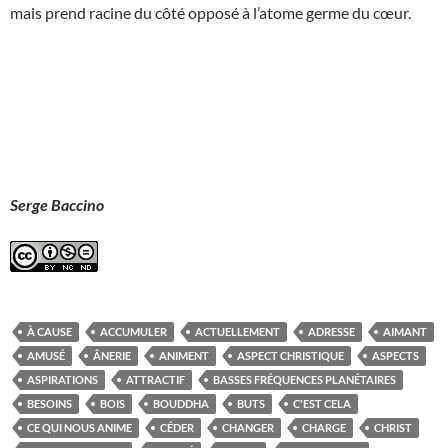
mais prend racine du côté opposé à l’atome germe du cœur.
Serge Baccino
À CAUSE
ACCUMULER
ACTUELLEMENT
ADRESSE
AIMANT
AMUSÉ
ÂNERIE
ANIMENT
ASPECT CHRISTIQUE
ASPECTS
ASPIRATIONS
ATTRACTIF
BASSES FRÉQUENCES PLANÉTAIRES
BESOINS
BOIS
BOUDDHA
BUTS
C'EST CELA
CE QUI NOUS ANIME
CÉDER
CHANGER
CHARGE
CHRIST