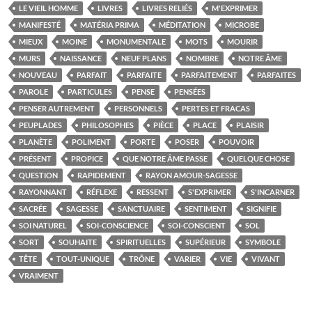
LE VIEIL HOMME
LIVRES
LIVRES RELIÉS
M'EXPRIMER
MANIFESTÉ
MATÉRIA PRIMA
MÉDITATION
MICROBE
MIEUX
MOINE
MONUMENTALE
MOTS
MOURIR
MURS
NAISSANCE
NEUF PLANS
NOMBRE
NOTRE ÂME
NOUVEAU
PARFAIT
PARFAITE
PARFAITEMENT
PARFAITES
PAROLE
PARTICULES
PENSE
PENSÉES
PENSER AUTREMENT
PERSONNELS
PERTES ET FRACAS
PEUPLADES
PHILOSOPHES
PIÈCE
PLACE
PLAISIR
PLANÈTE
POLIMENT
PORTE
POSER
POUVOIR
PRÉSENT
PROPICE
QUE NOTRE ÂME PASSE
QUELQUE CHOSE
QUESTION
RAPIDEMENT
RAYON AMOUR-SAGESSE
RAYONNANT
RÉFLEXE
RESSENT
S'EXPRIMER
S'INCARNER
SACRÉE
SAGESSE
SANCTUAIRE
SENTIMENT
SIGNIFIE
SOI NATUREL
SOI-CONSCIENCE
SOI-CONSCIENT
SOL
SORT
SOUHAITE
SPIRITUELLES
SUPÉRIEUR
SYMBOLE
TÊTE
TOUT-UNIQUE
TRÔNE
VARIER
VIE
VIVANT
VRAIMENT