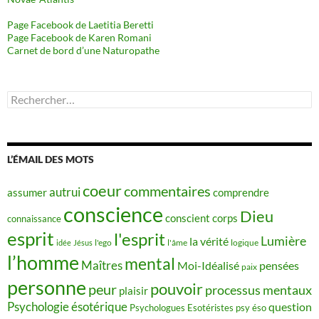
Page Facebook de Laetitia Beretti
Page Facebook de Karen Romani
Carnet de bord d’une Naturopathe
Rechercher :
L’ÉMAIL DES MOTS
coeur
commentaires
autrui
assumer
comprendre
conscience
Dieu
conscient
corps
connaissance
esprit
l'esprit
Lumière
la vérité
idée
Jésus
l'ego
l'âme
logique
l’homme
mental
Maîtres
Moi-Idéalisé
pensées
paix
personne
pouvoir
peur
processus mentaux
plaisir
Psychologie ésotérique
question
Psychologues Esotéristes
psy éso