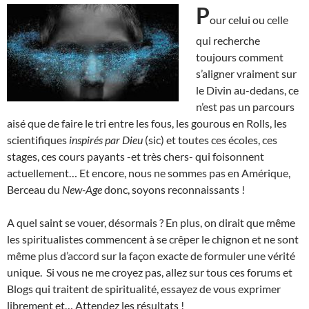
P
our celui ou celle
qui recherche
toujours comment
s’aligner vraiment sur
le Divin au-dedans, ce
n’est pas un parcours
aisé que de faire le tri entre les fous, les gourous en Rolls, les
scientifiques
inspirés par Dieu
(sic) et toutes ces écoles, ces
stages, ces cours payants -et très chers- qui foisonnent
actuellement… Et encore, nous ne sommes pas en Amérique,
Berceau du
New-Age
donc, soyons reconnaissants !
A quel saint se vouer, désormais ? En plus, on dirait que même
les spiritualistes commencent à se crêper le chignon et ne sont
même plus d’accord sur la façon exacte de formuler une vérité
unique. Si vous ne me croyez pas, allez sur tous ces forums et
Blogs qui traitent de spiritualité, essayez de vous exprimer
librement et… Attendez les résultats !