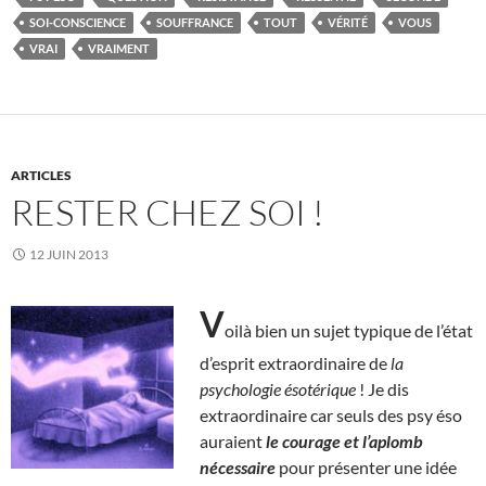
SOI-CONSCIENCE
SOUFFRANCE
TOUT
VÉRITÉ
VOUS
VRAI
VRAIMENT
ARTICLES
RESTER CHEZ SOI !
12 JUIN 2013
V
oilà bien un sujet typique de l’état
d’esprit extraordinaire de
la
psychologie ésotérique
! Je dis
extraordinaire car seuls des psy éso
auraient
le courage et l’aplomb
nécessaire
pour présenter une idée