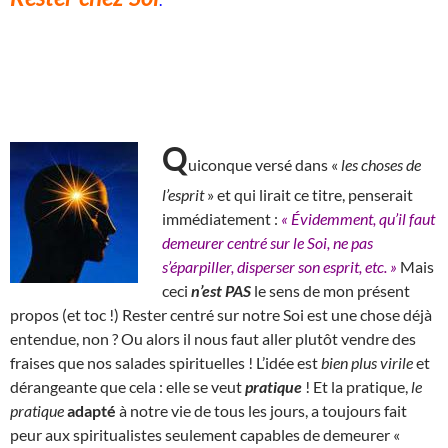
Q
uiconque versé dans «
les choses de
l’esprit
» et qui lirait ce titre, penserait
immédiatement :
« Évidemment, qu’il faut
demeurer centré sur le Soi, ne pas
s’éparpiller, disperser son esprit, etc. »
Mais
ceci
n’est PAS
le sens de mon présent
propos (et toc !)
R
ester centré sur notre Soi est une chose déjà
entendue, non ? Ou alors il nous faut aller plutôt vendre des
fraises que nos salades spirituelles ! L’idée est
bien plus virile
et
dérangeante que cela : elle se veut
pratique
! Et la pratique,
le
pratique
adapté
à notre vie de tous les jours, a toujours fait
peur aux spiritualistes seulement capables de demeurer «