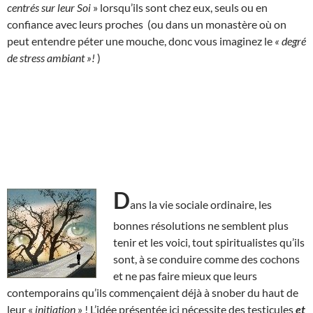
centrés sur leur Soi
» lorsqu’ils sont chez eux, seuls ou en
confiance avec leurs proches (ou dans un monastère où on
peut entendre péter une mouche, donc vous imaginez le
« degré
de stress ambiant »!
)
D
ans la vie sociale ordinaire, les
bonnes résolutions ne semblent plus
tenir et les voici, tout spiritualistes qu’ils
sont, à se conduire comme des cochons
et ne pas faire mieux que leurs
contemporains qu’ils commençaient déjà à snober du haut de
leur «
initiation
» ! L’idée présentée ici nécessite des testicules
et