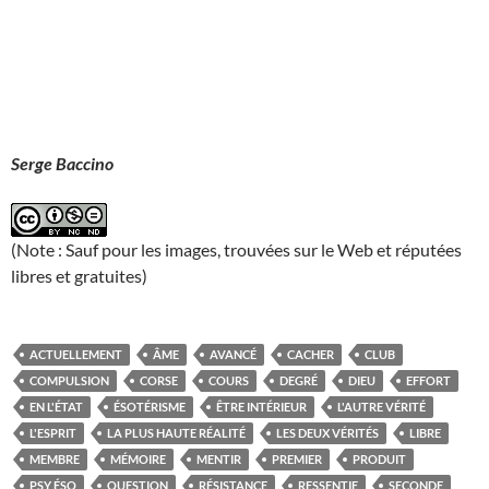
Serge Baccino
(Note : Sauf pour les images, trouvées sur le Web et réputées
libres et gratuites)
ACTUELLEMENT
ÂME
AVANCÉ
CACHER
CLUB
COMPULSION
CORSE
COURS
DEGRÉ
DIEU
EFFORT
EN L'ÉTAT
ÉSOTÉRISME
ÊTRE INTÉRIEUR
L'AUTRE VÉRITÉ
L'ESPRIT
LA PLUS HAUTE RÉALITÉ
LES DEUX VÉRITÉS
LIBRE
MEMBRE
MÉMOIRE
MENTIR
PREMIER
PRODUIT
PSY ÉSO
QUESTION
RÉSISTANCE
RESSENTIE
SECONDE