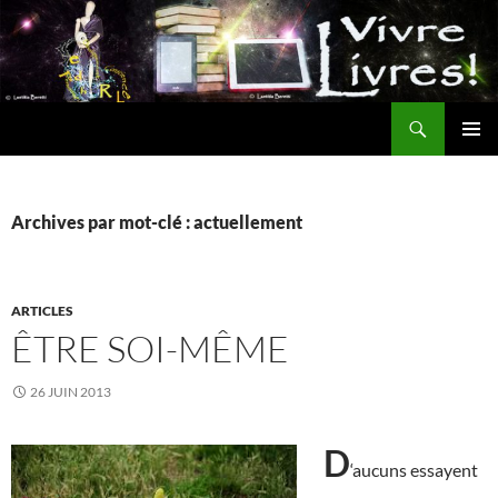
Aller
au
contenu
Recherche
MENU
PRINCI
Archives par mot-clé : actuellement
ARTICLES
ÊTRE SOI-MÊME
26 JUIN 2013
D
‘aucuns
essayent