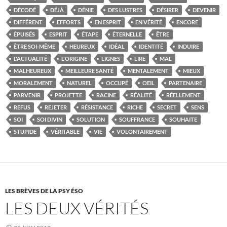
DÉCODÉ
DÉJÀ
DÉNIE
DES LUSTRES
DÉSIRER
DEVENIR
DIFFÉRENT
EFFORTS
EN ESPRIT
EN VÉRITÉ
ENCORE
ÉPUISÉS
ESPRIT
ÉTAPE
ÉTERNELLE
ÊTRE
ÊTRE SOI-MÊME
HEUREUX
IDÉAL
IDENTITÉ
INDUIRE
L'ACTUALITÉ
L'ORIGINE
LIGNES
LIRE
MAL
MALHEUREUX
MEILLEURE SANTÉ
MENTALEMENT
MIEUX
MORALEMENT
NATUREL
OCCUPÉ
OEIL
PARTENAIRE
PARVENIR
PROJETTE
RACINE
RÉALITÉ
RÉELLEMENT
REFUS
REJETER
RÉSISTANCE
RICHE
SECRET
SENS
SOI
SOI DIVIN
SOLUTION
SOUFFRANCE
SOUHAITE
STUPIDE
VÉRITABLE
VIE
VOLONTAIREMENT
LES BRÈVES DE LA PSY ÉSO
LES DEUX VÉRITÉS