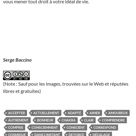
vous mener tout droit à votre idéal de vie.
Serge Baccino
(Note : Sauf pour les images, trouvées sur le Web et réputées
libres et gratuites)
ACCEPTER
ACTUELLEMENT
ADAPTÉ
AIMER
AMOUREUX
AUTREMENT
BONHEUR
CHAKRA
CLAIR
COMPRENDRE
COMPRIS
CONSCIEMMENT
CONSCIENT
CORRESPOND
COSMIQUE
DANS L'INSTANT
DE FORCE
DÉCALAGE