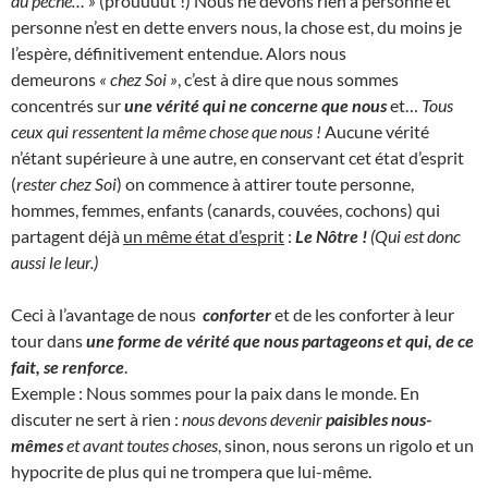
du péché… »
(prouuuut !) Nous ne devons rien à personne et
personne n’est en dette envers nous, la chose est, du moins je
l’espère, définitivement entendue. Alors nous
demeurons
« chez Soi »
, c’est à dire que nous sommes
concentrés sur
une vérité qui ne concerne que nous
et…
Tous
ceux qui ressentent la même chose que nous !
Aucune vérité
n’étant supérieure à une autre, en conservant cet état d’esprit
(
rester chez Soi
) on commence à attirer toute personne,
hommes, femmes, enfants (canards, couvées, cochons) qui
partagent déjà
un même état d’esprit
:
Le Nôtre !
(Qui est donc
aussi le leur.)
Ceci à l’avantage de nous
conforter
et de les conforter à leur
tour dans
une forme de vérité que nous partageons et qui, de ce
fait, se renforce
.
Exemple : Nous sommes pour la paix dans le monde. En
discuter ne sert à rien :
nous devons devenir
paisibles nous-
mêmes
et avant toutes choses
, sinon, nous serons un rigolo et un
hypocrite de plus qui ne trompera que lui-même.