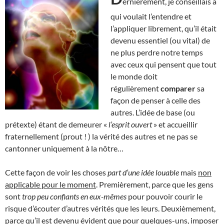
ernièrement, je conseillais à
qui voulait l’entendre et
l’appliquer librement, qu’il était
devenu essentiel (ou vital) de
ne plus perdre notre temps
avec ceux qui pensent que tout
le monde doit
régulièrement
comparer
sa
façon de penser à celle des
autres. L’idée de base (ou
prétexte) étant de demeurer «
l’esprit ouvert
» et accueillir
fraternellement (prout ! ) la vérité des autres et ne pas se
cantonner uniquement à la nôtre…
Cette façon de voir les choses
part d’une idée louable
mais
non
applicable pour le moment
. Premièrement, parce que les gens
sont
trop peu confiants en eux-mêmes
pour pouvoir courir le
risque d’écouter d’autres vérités que les leurs. Deuxièmement,
parce qu’il est devenu évident que pour quelques-uns, imposer