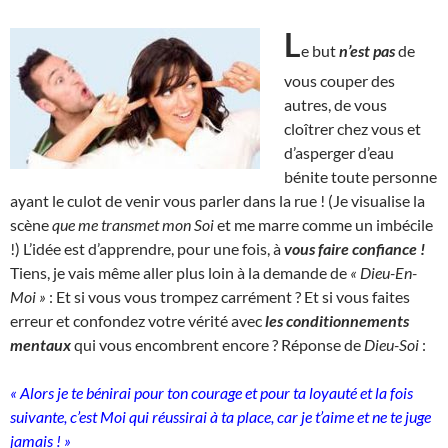
L
e but
n’est pas
de
vous couper des
autres, de vous
cloîtrer chez vous et
d’asperger d’eau
bénite toute personne
ayant le culot de venir vous parler dans la rue ! (Je visualise la
scène
que me transmet mon Soi
et me marre comme un imbécile
!) L’idée est d’apprendre, pour une fois, à
vous faire confiance !
Tiens, je vais même aller plus loin à la demande de
« Dieu-En-
Moi »
: Et si vous vous trompez carrément ? Et si vous faites
erreur et confondez votre vérité avec
les conditionnements
mentaux
qui vous encombrent encore ? Réponse de
Dieu-Soi
:
« Alors je te bénirai pour ton courage et pour ta loyauté et la fois
suivante, c’est Moi qui réussirai à ta place, car je t’aime et ne te juge
jamais ! »