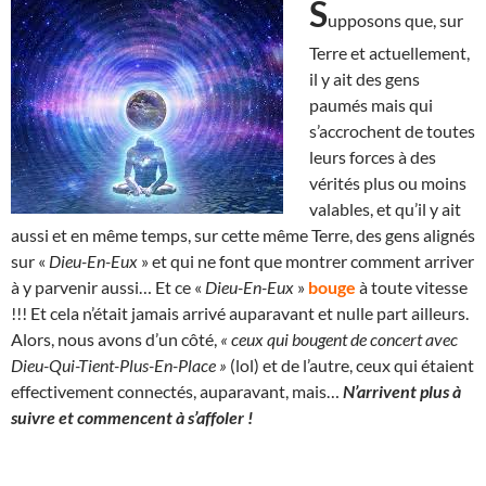
S
upposons que, sur
Terre et actuellement,
il y ait des gens
paumés mais qui
s’accrochent de toutes
leurs forces à des
vérités plus ou moins
valables, et qu’il y ait
aussi et en même temps, sur cette même Terre, des gens alignés
sur «
Dieu-En-Eux
» et qui ne font que montrer comment arriver
à y parvenir aussi… Et ce «
Dieu-En-Eux
»
bouge
à toute vitesse
!!! Et cela n’était jamais arrivé auparavant et nulle part ailleurs.
Alors, nous avons d’un côté,
« ceux qui bougent de concert avec
Dieu-Qui-Tient-Plus-En-Place »
(lol) et de l’autre, ceux qui étaient
effectivement connectés, auparavant, mais…
N’arrivent plus à
suivre et commencent à s’affoler !