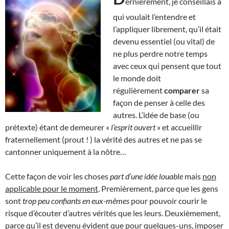
ernièrement, je conseillais à
qui voulait l’entendre et
l’appliquer librement, qu’il était
devenu essentiel (ou vital) de
ne plus perdre notre temps
avec ceux qui pensent que tout
le monde doit
régulièrement
comparer
sa
façon de penser à celle des
autres. L’idée de base (ou
prétexte) étant de demeurer «
l’esprit ouvert
» et accueillir
fraternellement (prout ! ) la vérité des autres et ne pas se
cantonner uniquement à la nôtre…
Cette façon de voir les choses
part d’une idée louable
mais
non
applicable pour le moment
. Premièrement, parce que les gens
sont
trop peu confiants en eux-mêmes
pour pouvoir courir le
risque d’écouter d’autres vérités que les leurs. Deuxièmement,
parce qu’il est devenu évident que pour quelques-uns, imposer