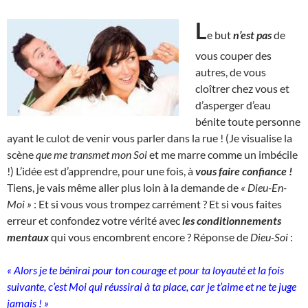
L
e but
n’est pas
de
vous couper des
autres, de vous
cloîtrer chez vous et
d’asperger d’eau
bénite toute personne
ayant le culot de venir vous parler dans la rue ! (Je visualise la
scène
que me transmet mon Soi
et me marre comme un imbécile
!) L’idée est d’apprendre, pour une fois, à
vous faire confiance !
Tiens, je vais même aller plus loin à la demande de
« Dieu-En-
Moi »
: Et si vous vous trompez carrément ? Et si vous faites
erreur et confondez votre vérité avec
les conditionnements
mentaux
qui vous encombrent encore ? Réponse de
Dieu-Soi
:
« Alors je te bénirai pour ton courage et pour ta loyauté et la fois
suivante, c’est Moi qui réussirai à ta place, car je t’aime et ne te juge
jamais ! »