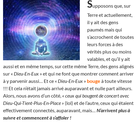
S
upposons que, sur
Terre et actuellement,
il y ait des gens
paumés mais qui
s’accrochent de toutes
leurs forces à des
vérités plus ou moins
valables, et qu’il y ait
aussi et en même temps, sur cette même Terre, des gens alignés
sur «
Dieu-En-Eux
» et qui ne font que montrer comment arriver
à y parvenir aussi… Et ce «
Dieu-En-Eux
»
bouge
à toute vitesse
!!! Et cela n’était jamais arrivé auparavant et nulle part ailleurs.
Alors, nous avons d’un côté,
« ceux qui bougent de concert avec
Dieu-Qui-Tient-Plus-En-Place »
(lol) et de l’autre, ceux qui étaient
effectivement connectés, auparavant, mais…
N’arrivent plus à
suivre et commencent à s’affoler !