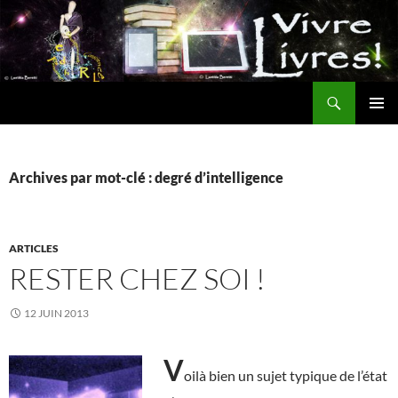
Aller
au
contenu
Recherche
MENU
PRINCI
Archives par mot-clé : degré d’intelligence
ARTICLES
RESTER CHEZ SOI !
12 JUIN 2013
V
oilà bien un sujet typique de l’état