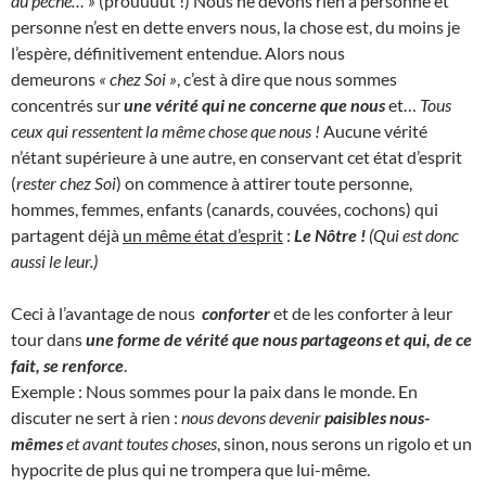
du péché… »
(prouuuut !) Nous ne devons rien à personne et
personne n’est en dette envers nous, la chose est, du moins je
l’espère, définitivement entendue. Alors nous
demeurons
« chez Soi »
, c’est à dire que nous sommes
concentrés sur
une vérité qui ne concerne que nous
et…
Tous
ceux qui ressentent la même chose que nous !
Aucune vérité
n’étant supérieure à une autre, en conservant cet état d’esprit
(
rester chez Soi
) on commence à attirer toute personne,
hommes, femmes, enfants (canards, couvées, cochons) qui
partagent déjà
un même état d’esprit
:
Le Nôtre !
(Qui est donc
aussi le leur.)
Ceci à l’avantage de nous
conforter
et de les conforter à leur
tour dans
une forme de vérité que nous partageons et qui, de ce
fait, se renforce
.
Exemple : Nous sommes pour la paix dans le monde. En
discuter ne sert à rien :
nous devons devenir
paisibles nous-
mêmes
et avant toutes choses
, sinon, nous serons un rigolo et un
hypocrite de plus qui ne trompera que lui-même.