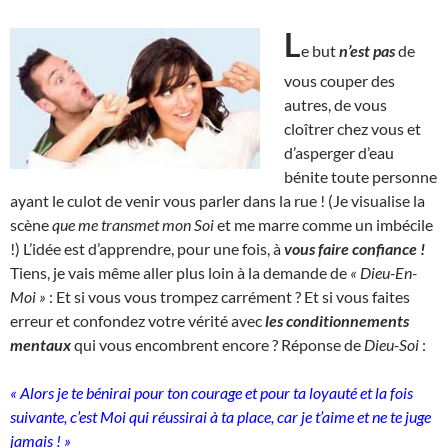
L
e but
n’est pas
de
vous couper des
autres, de vous
cloîtrer chez vous et
d’asperger d’eau
bénite toute personne
ayant le culot de venir vous parler dans la rue ! (Je visualise la
scène
que me transmet mon Soi
et me marre comme un imbécile
!) L’idée est d’apprendre, pour une fois, à
vous faire confiance !
Tiens, je vais même aller plus loin à la demande de
« Dieu-En-
Moi »
: Et si vous vous trompez carrément ? Et si vous faites
erreur et confondez votre vérité avec
les conditionnements
mentaux
qui vous encombrent encore ? Réponse de
Dieu-Soi
:
« Alors je te bénirai pour ton courage et pour ta loyauté et la fois
suivante, c’est Moi qui réussirai à ta place, car je t’aime et ne te juge
jamais ! »