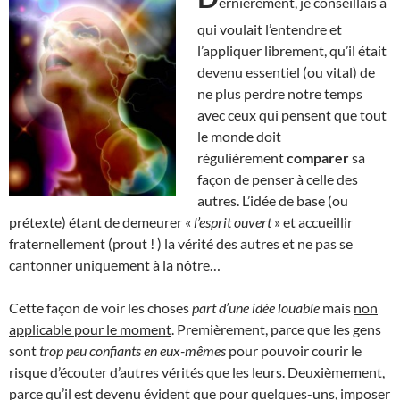
ernièrement, je conseillais à
qui voulait l’entendre et
l’appliquer librement, qu’il était
devenu essentiel (ou vital) de
ne plus perdre notre temps
avec ceux qui pensent que tout
le monde doit
régulièrement
comparer
sa
façon de penser à celle des
autres. L’idée de base (ou
prétexte) étant de demeurer «
l’esprit ouvert
» et accueillir
fraternellement (prout ! ) la vérité des autres et ne pas se
cantonner uniquement à la nôtre…
Cette façon de voir les choses
part d’une idée louable
mais
non
applicable pour le moment
. Premièrement, parce que les gens
sont
trop peu confiants en eux-mêmes
pour pouvoir courir le
risque d’écouter d’autres vérités que les leurs. Deuxièmement,
parce qu’il est devenu évident que pour quelques-uns, imposer