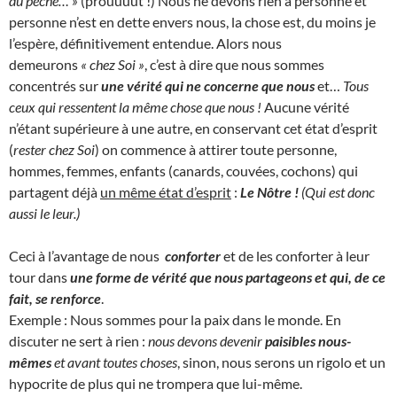
du péché… »
(prouuuut !) Nous ne devons rien à personne et
personne n’est en dette envers nous, la chose est, du moins je
l’espère, définitivement entendue. Alors nous
demeurons
« chez Soi »
, c’est à dire que nous sommes
concentrés sur
une vérité qui ne concerne que nous
et…
Tous
ceux qui ressentent la même chose que nous !
Aucune vérité
n’étant supérieure à une autre, en conservant cet état d’esprit
(
rester chez Soi
) on commence à attirer toute personne,
hommes, femmes, enfants (canards, couvées, cochons) qui
partagent déjà
un même état d’esprit
:
Le Nôtre !
(Qui est donc
aussi le leur.)
Ceci à l’avantage de nous
conforter
et de les conforter à leur
tour dans
une forme de vérité que nous partageons et qui, de ce
fait, se renforce
.
Exemple : Nous sommes pour la paix dans le monde. En
discuter ne sert à rien :
nous devons devenir
paisibles nous-
mêmes
et avant toutes choses
, sinon, nous serons un rigolo et un
hypocrite de plus qui ne trompera que lui-même.