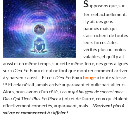
S
upposons que, sur
Terre et actuellement,
il y ait des gens
paumés mais qui
s’accrochent de toutes
leurs forces à des
vérités plus ou moins
valables, et qu’il y ait
aussi et en même temps, sur cette même Terre, des gens alignés
sur «
Dieu-En-Eux
» et qui ne font que montrer comment arriver
à y parvenir aussi… Et ce «
Dieu-En-Eux
»
bouge
à toute vitesse
!!! Et cela n’était jamais arrivé auparavant et nulle part ailleurs.
Alors, nous avons d’un côté,
« ceux qui bougent de concert avec
Dieu-Qui-Tient-Plus-En-Place »
(lol) et de l’autre, ceux qui étaient
effectivement connectés, auparavant, mais…
N’arrivent plus à
suivre et commencent à s’affoler !