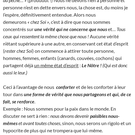
du péché… »
(prouuuut !) Nous ne devons rien à personne et
personne n’est en dette envers nous, la chose est, du moins je
l’espère, définitivement entendue. Alors nous
demeurons
« chez Soi »
, c’est à dire que nous sommes
concentrés sur
une vérité qui ne concerne que nous
et…
Tous
ceux qui ressentent la même chose que nous !
Aucune vérité
n’étant supérieure à une autre, en conservant cet état d’esprit
(
rester chez Soi
) on commence à attirer toute personne,
hommes, femmes, enfants (canards, couvées, cochons) qui
partagent déjà
un même état d’esprit
:
Le Nôtre !
(Qui est donc
aussi le leur.)
Ceci à l’avantage de nous
conforter
et de les conforter à leur
tour dans
une forme de vérité que nous partageons et qui, de ce
fait, se renforce
.
Exemple : Nous sommes pour la paix dans le monde. En
discuter ne sert à rien :
nous devons devenir
paisibles nous-
mêmes
et avant toutes choses
, sinon, nous serons un rigolo et un
hypocrite de plus qui ne trompera que lui-même.