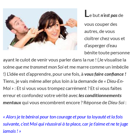
L
e but
n’est pas
de
vous couper des
autres, de vous
cloîtrer chez vous et
d’asperger d’eau
bénite toute personne
ayant le culot de venir vous parler dans la rue ! (Je visualise la
scène
que me transmet mon Soi
et me marre comme un imbécile
!) L’idée est d’apprendre, pour une fois, à
vous faire confiance !
Tiens, je vais même aller plus loin à la demande de
« Dieu-En-
Moi »
: Et si vous vous trompez carrément ? Et si vous faites
erreur et confondez votre vérité avec
les conditionnements
mentaux
qui vous encombrent encore ? Réponse de
Dieu-Soi
:
« Alors je te bénirai pour ton courage et pour ta loyauté et la fois
suivante, c’est Moi qui réussirai à ta place, car je t’aime et ne te juge
jamais ! »