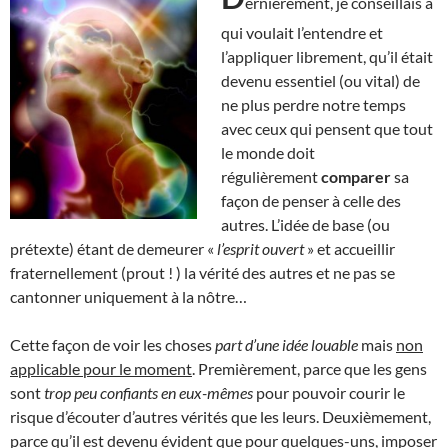
ernièrement, je conseillais à
qui voulait l’entendre et
l’appliquer librement, qu’il était
devenu essentiel (ou vital) de
ne plus perdre notre temps
avec ceux qui pensent que tout
le monde doit
régulièrement
comparer
sa
façon de penser à celle des
autres. L’idée de base (ou
prétexte) étant de demeurer «
l’esprit ouvert
» et accueillir
fraternellement (prout ! ) la vérité des autres et ne pas se
cantonner uniquement à la nôtre…
Cette façon de voir les choses
part d’une idée louable
mais
non
applicable pour le moment
. Premièrement, parce que les gens
sont
trop peu confiants en eux-mêmes
pour pouvoir courir le
risque d’écouter d’autres vérités que les leurs. Deuxièmement,
parce qu’il est devenu évident que pour quelques-uns, imposer