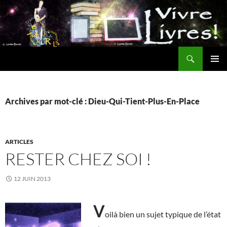
Aller
au
contenu
Recherche
MENU
PRINCI
Archives par mot-clé : Dieu-Qui-Tient-Plus-En-Place
ARTICLES
RESTER CHEZ SOI !
12 JUIN 2013
V
oilà bien un sujet typique de l’état