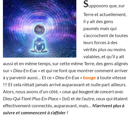
S
upposons que, sur
Terre et actuellement,
il y ait des gens
paumés mais qui
s’accrochent de toutes
leurs forces à des
vérités plus ou moins
valables, et qu’il y ait
aussi et en même temps, sur cette même Terre, des gens alignés
sur «
Dieu-En-Eux
» et qui ne font que montrer comment arriver
à y parvenir aussi… Et ce «
Dieu-En-Eux
»
bouge
à toute vitesse
!!! Et cela n’était jamais arrivé auparavant et nulle part ailleurs.
Alors, nous avons d’un côté,
« ceux qui bougent de concert avec
Dieu-Qui-Tient-Plus-En-Place »
(lol) et de l’autre, ceux qui étaient
effectivement connectés, auparavant, mais…
N’arrivent plus à
suivre et commencent à s’affoler !