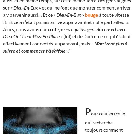
aussi et en même temps, sur cette même Terre, des gens alignés
sur «
Dieu-En-Eux
» et qui ne font que montrer comment arriver
à y parvenir aussi… Et ce «
Dieu-En-Eux
»
bouge
à toute vitesse
!!! Et cela n’était jamais arrivé auparavant et nulle part ailleurs.
Alors, nous avons d’un côté,
« ceux qui bougent de concert avec
Dieu-Qui-Tient-Plus-En-Place »
(lol) et de l’autre, ceux qui étaient
effectivement connectés, auparavant, mais…
N’arrivent plus à
suivre et commencent à s’affoler !
P
our celui ou celle
qui recherche
toujours comment