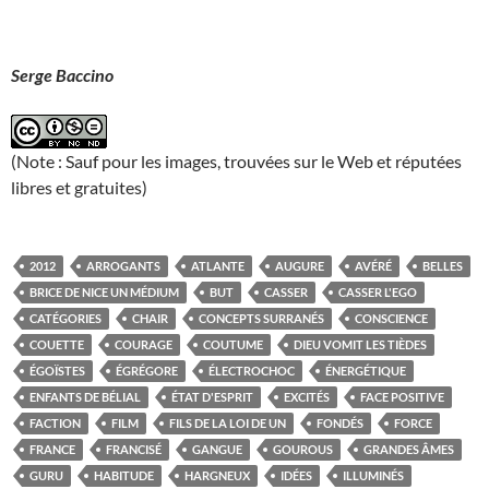
Serge Baccino
(Note : Sauf pour les images, trouvées sur le Web et réputées
libres et gratuites)
2012
ARROGANTS
ATLANTE
AUGURE
AVÉRÉ
BELLES
BRICE DE NICE UN MÉDIUM
BUT
CASSER
CASSER L'EGO
CATÉGORIES
CHAIR
CONCEPTS SURRANÉS
CONSCIENCE
COUETTE
COURAGE
COUTUME
DIEU VOMIT LES TIÈDES
ÉGOÏSTES
ÉGRÉGORE
ÉLECTROCHOC
ÉNERGÉTIQUE
ENFANTS DE BÉLIAL
ÉTAT D'ESPRIT
EXCITÉS
FACE POSITIVE
FACTION
FILM
FILS DE LA LOI DE UN
FONDÉS
FORCE
FRANCE
FRANCISÉ
GANGUE
GOUROUS
GRANDES ÂMES
GURU
HABITUDE
HARGNEUX
IDÉES
ILLUMINÉS