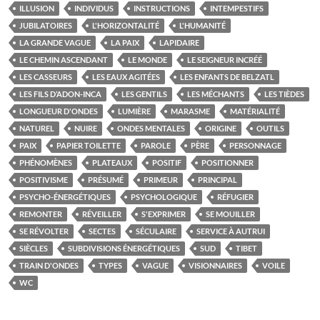
ILLUSION
INDIVIDUS
INSTRUCTIONS
INTEMPESTIFS
JUBILATOIRES
L'HORIZONTALITÉ
L'HUMANITÉ
LA GRANDE VAGUE
LA PAIX
LAPIDAIRE
LE CHEMIN ASCENDANT
LE MONDE
LE SEIGNEUR INCRÉÉ
LES CASSEURS
LES EAUX AGITÉES
LES ENFANTS DE BELZATL
LES FILS D’ADON-INCA
LES GENTILS
LES MÉCHANTS
LES TIÈDES
LONGUEUR D'ONDES
LUMIÈRE
MARASME
MATÉRIALITÉ
NATUREL
NUIRE
ONDES MENTALES
ORIGINE
OUTILS
PAIX
PAPIER TOILETTE
PAROLE
PÈRE
PERSONNAGE
PHÉNOMÈNES
PLATEAUX
POSITIF
POSITIONNER
POSITIVISME
PRÉSUMÉ
PRIMEUR
PRINCIPAL
PSYCHO-ÉNERGÉTIQUES
PSYCHOLOGIQUE
RÉFUGIER
REMONTER
RÉVEILLER
S'EXPRIMER
SE MOUILLER
SE RÉVOLTER
SECTES
SÉCULAIRE
SERVICE À AUTRUI
SIÈCLES
SUBDIVISIONS ÉNERGÉTIQUES
SUD
TIBET
TRAIN D'ONDES
TYPES
VAGUE
VISIONNAIRES
VOILE
WC