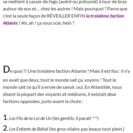
se mettent à casser de l’ego (avéré ou présumé) à tour de bras
autour de eux et… chez les autres ! Mais pourquoi ? Parce que
c’est la seule façon de RÉVEILLER ENFIN
la troisième faction
Atlante !
Ah, ah ! ça vous scie, hein ?
D
e quoi ?! Une
troisième
faction Atlante ? Mais il est fou : il n’y
en avait que deux, tout le monde sait ça, voyons ! Tout le
monde sait ce qu’il a envie de savoir, oui. En Atlantide, nous
disent la plupart des voyants et médiums, il existait
deux
factions opposées, juste avant la chute :
1
.
Les Fils de la Loi de Un
(les gentils, il parait ^^)
2
.
Les Enfants de Bélial
(les gros vilains pas beaux tout plein.)