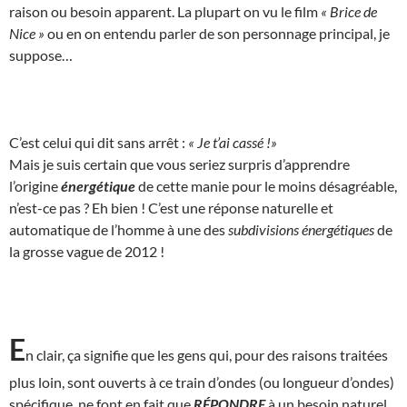
raison ou besoin apparent. La plupart on vu le film
« Brice de
Nice »
ou en on entendu parler de son personnage principal, je
suppose…
C’est celui qui dit sans arrêt :
« Je t’ai cassé !»
Mais je suis certain que vous seriez surpris d’apprendre
l’origine
énergétique
de cette manie pour le moins désagréable,
n’est-ce pas ? Eh bien ! C’est une réponse naturelle et
automatique de l’homme à une des
subdivisions énergétiques
de
la grosse vague de 2012 !
E
n clair, ça signifie que les gens qui, pour des raisons traitées
plus loin, sont ouverts à ce train d’ondes (ou longueur d’ondes)
spécifique, ne font en fait que
RÉPONDRE
à un besoin naturel