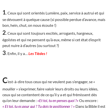
1
.
Ceux qui sont orientés Lumière, paix, service à autrui et qui
se dévouent à quelque cause (si possible perdue d’avance, mais
bon, hein, chut, on nous écoute !)
2
.
Ceux qui sont toujours excités, arrogants, hargneux,
égoïstes et qui ne pensent qu’à eux, même si cet état d’esprit
peut nuire à d’autres (ou surtout ?)
3
.
Enfin, il y a…
Les Tièdes !
C
’est-à-dire tous ceux qui ne veulent pas s’engager, se
«
mouiller »
s’exprimer, faire valoir leurs droits ou leurs idées,
ceux qui se contentent de ce qu’il y a et qui frémissent dès
qu’on leur demande :
«Et toi, tu en penses quoi ?»
Ou encore :
« Et toi, tu es pour qui ? Tu dois te positionner ! »
Dans la Bible il est