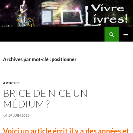
Aller
au
contenu
Recherche
MENU
PRINCI
Archives par mot-clé : positionner
ARTICLES
BRICE DE NICE UN
MÉDIUM ?
19 JUIN 2013
Voici un article écrit il y a des années et