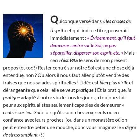
Q
uiconque versé dans «
les choses de
l’esprit
» et qui lirait ce titre, penserait
immédiatement :
« Évidemment, qu’il faut
demeurer centré sur le Soi, ne pas
s’éparpiller, disperser son esprit, etc. »
Mais
ceci
n’est PAS
le sens de mon présent
propos (et toc !)
R
ester centré sur notre Soi est une chose déjà
entendue, non ? Ou alors il nous faut aller plutôt vendre des
fraises que nos salades spirituelles ! L’idée est
bien plus virile
et
dérangeante que cela : elle se veut
pratique
! Et la pratique,
le
pratique
adapté
à notre vie de tous les jours, a toujours fait
peur aux spiritualistes seulement capables de demeurer «
centrés sur leur Soi
» lorsqu’ils sont chez eux, seuls ou en
confiance avec leurs proches (ou dans un monastère où on
peut entendre péter une mouche, donc vous imaginez le
« degré
de stress ambiant »!
)