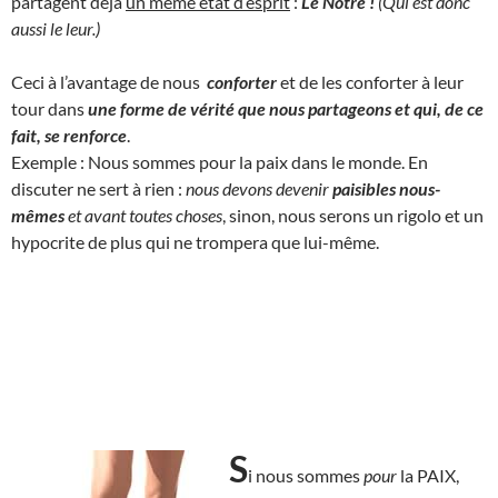
partagent déjà
un même état d’esprit
:
Le Nôtre !
(Qui est donc
aussi le leur.)
Ceci à l’avantage de nous
conforter
et de les conforter à leur
tour dans
une forme de vérité que nous partageons et qui, de ce
fait, se renforce
.
Exemple : Nous sommes pour la paix dans le monde. En
discuter ne sert à rien :
nous devons devenir
paisibles nous-
mêmes
et avant toutes choses
, sinon, nous serons un rigolo et un
hypocrite de plus qui ne trompera que lui-même.
S
i nous sommes
pour
la PAIX,