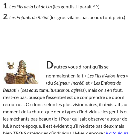
1
.
Les Fils de la Loi de Un
(les gentils, il parait ^^)
2
.
Les Enfants de Bélial
(les gros vilains pas beaux tout plein.)
D
’autres vous diront qu’ils se
nommaient en fait
« Les Fils d’Adon-Inca »
(du
Seigneur Incréé
) et
« Les Enfants de
Belzatl »
(
des eaux tumultueuses ou agitées
), mais on s’en fout,
n’est-ce pas, puisque l’essentiel est de comprendre de quoi il
retourne… Or donc, selon les plus visionnaires, il n’existait, au
moment de la chute, que deux types d’individus : les gentils et
les méchants pas beaux (lol) Pour qui sait observer autour de
lui, à notre époque, il est évident qu’il n’existe pas deux mais
bien
TROIS
catégories d’individus ! Mieux encore :
il a toujours