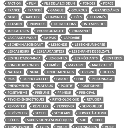
FACTION
FILM
FILS DE LA LOI DE UN
FONDÉS
FORCE
FRANCE
FRANCISÉ
GANGUE
GOUROUS
GRANDES ÂMES
GURU
HABITUDE
HARGNEUX
IDÉES
ILLUMINÉS
ILLUSION
INDIVIDUS
INSTRUCTIONS
INTEMPESTIFS
JUBILATOIRES
L'HORIZONTALITÉ
L'HUMANITÉ
LA GRANDE VAGUE
LA PAIX
LAPIDAIRE
LE CHEMIN ASCENDANT
LE MONDE
LE SEIGNEUR INCRÉÉ
LES CASSEURS
LES EAUX AGITÉES
LES ENFANTS DE BELZATL
LES FILS D’ADON-INCA
LES GENTILS
LES MÉCHANTS
LES TIÈDES
LONGUEUR D'ONDES
LUMIÈRE
MARASME
MATÉRIALITÉ
NATUREL
NUIRE
ONDES MENTALES
ORIGINE
OUTILS
PAIX
PAPIER TOILETTE
PAROLE
PÈRE
PERSONNAGE
PHÉNOMÈNES
PLATEAUX
POSITIF
POSITIONNER
POSITIVISME
PRÉSUMÉ
PRIMEUR
PRINCIPAL
PSYCHO-ÉNERGÉTIQUES
PSYCHOLOGIQUE
RÉFUGIER
REMONTER
RÉVEILLER
S'EXPRIMER
SE MOUILLER
SE RÉVOLTER
SECTES
SÉCULAIRE
SERVICE À AUTRUI
SIÈCLES
SUBDIVISIONS ÉNERGÉTIQUES
SUD
TIBET
TRAIN D'ONDES
TYPES
VAGUE
VISIONNAIRES
VOILE