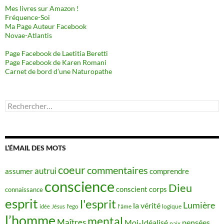
Mes livres sur Amazon !
Fréquence-Soi
Ma Page Auteur Facebook
Novae-Atlantis
Page Facebook de Laetitia Beretti
Page Facebook de Karen Romani
Carnet de bord d’une Naturopathe
Rechercher :
L’ÉMAIL DES MOTS
coeur
commentaires
autrui
assumer
comprendre
conscience
Dieu
conscient
corps
connaissance
esprit
l'esprit
Lumière
la vérité
idée
Jésus
l'ego
l'âme
logique
l’homme
mental
Maîtres
Moi-Idéalisé
pensées
paix