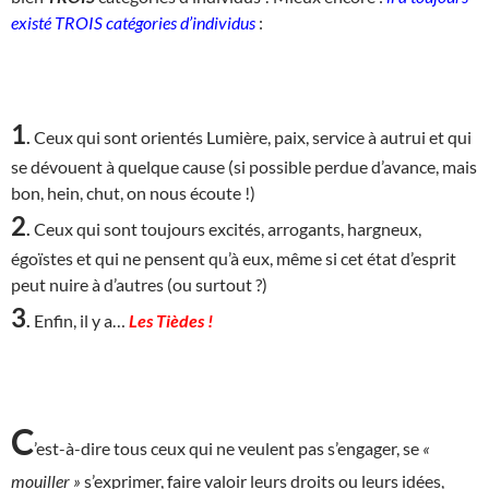
existé TROIS catégories d’individus
:
1
.
Ceux qui sont orientés Lumière, paix, service à autrui et qui
se dévouent à quelque cause (si possible perdue d’avance, mais
bon, hein, chut, on nous écoute !)
2
.
Ceux qui sont toujours excités, arrogants, hargneux,
égoïstes et qui ne pensent qu’à eux, même si cet état d’esprit
peut nuire à d’autres (ou surtout ?)
3
.
Enfin, il y a…
Les Tièdes !
C
’est-à-dire tous ceux qui ne veulent pas s’engager, se
«
mouiller »
s’exprimer, faire valoir leurs droits ou leurs idées,