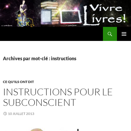
Aller
au
contenu
Recherche
MENU
PRINCI
Archives par mot-clé : instructions
CE QU'ILS ONT DIT
INSTRUCTIONS POUR LE
SUBCONSCIENT
10 JUILLET 2013