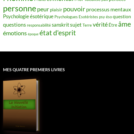
personne
pouvoir
peur
processus mentaux
plaisir
Psychologie ésotérique
question
Psychologues Esotéristes
psy éso
âme
vérité
questions
sujet
sanskrit
Être
responsabilité
Terre
état d'esprit
émotions
époque
MES QUATRE PREMIERS LIVRES