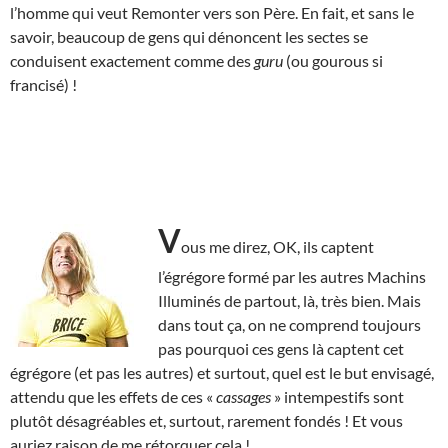
l’homme qui veut Remonter vers son Père. En fait, et sans le
savoir, beaucoup de gens qui dénoncent les sectes se
conduisent exactement comme des
guru
(ou gourous si
francisé) !
V
ous me direz, OK, ils captent
l’égrégore formé par les autres Machins
Illuminés de partout, là, très bien. Mais
dans tout ça, on ne comprend toujours
pas pourquoi ces gens là captent cet
égrégore (et pas les autres) et surtout, quel est le but envisagé,
attendu que les effets de ces «
cassages
» intempestifs sont
plutôt désagréables et, surtout, rarement fondés ! Et vous
auriez raison de me rétorquer cela !