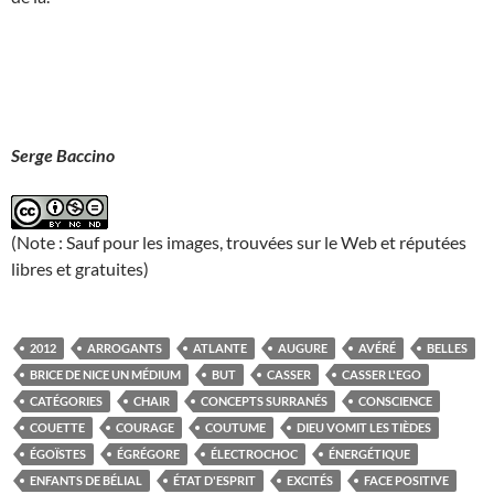
Serge Baccino
(Note : Sauf pour les images, trouvées sur le Web et réputées
libres et gratuites)
2012
ARROGANTS
ATLANTE
AUGURE
AVÉRÉ
BELLES
BRICE DE NICE UN MÉDIUM
BUT
CASSER
CASSER L'EGO
CATÉGORIES
CHAIR
CONCEPTS SURRANÉS
CONSCIENCE
COUETTE
COURAGE
COUTUME
DIEU VOMIT LES TIÈDES
ÉGOÏSTES
ÉGRÉGORE
ÉLECTROCHOC
ÉNERGÉTIQUE
ENFANTS DE BÉLIAL
ÉTAT D'ESPRIT
EXCITÉS
FACE POSITIVE