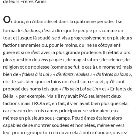
de leurs Frères Ainés.
O
r donc, en Atlantide, et dans la quatrième période, il se
forma des
factions
, c’est à dire que le peuple pris comme un
tout et jusque là soudé, se divisa progressivement en plusieurs
factions ennemies ou, pour le moins, qui ne se côtoyaient
guère et si ce n’est avec la plus grande prudence. Il n’était alors
plus question de
« bas peuple »
, de magistrature, de science, de
religion et de noblesse (comme se fut le cas à un moment) mais
bien de
« fidèles à la Loi »
« d’enfants rebelles »
« de frères du loup »
,
etc. Je sais bien que certains ont écrit sur ce sujet, qu’ils ont
proposé des noms tels que
« Fils de la Loi de Un »
et « Enfants de
Bélial », par exemple. Mais il n’y avait PAS seulement deux
factions mais TROIS et, en fait, il y en avait bien plus que cela,
car chacun des trois camps principaux, se scindaient eux-
mêmes en plusieurs sous-camps. Peu d’âmes étaient alors
capables de se montrer soudées et honnêtes, même envers
leur propre groupe (on retrouve cela à notre époque, ouvrez