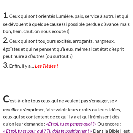
1
.
Ceux qui sont orientés Lumière, paix, service à autrui et qui
se dévouent à quelque cause (si possible perdue d’avance, mais
bon, hein, chut, on nous écoute !)
2
.
Ceux qui sont toujours excités, arrogants, hargneux,
égoïstes et qui ne pensent qu’à eux, même si cet état d’esprit
peut nuire à d’autres (ou surtout ?)
3
.
Enfin, il y a…
Les Tièdes !
C
’est-à-dire tous ceux qui ne veulent pas s’engager, se
«
mouiller »
s’exprimer, faire valoir leurs droits ou leurs idées,
ceux qui se contentent de ce qu’il y a et qui frémissent dès
qu’on leur demande :
«Et toi, tu en penses quoi ?»
Ou encore :
« Et toi, tu es pour qui ? Tu dois te positionner ! »
Dans la Bible il est