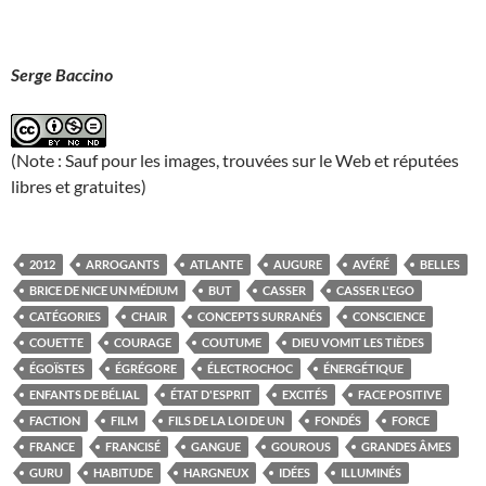
Serge Baccino
(Note : Sauf pour les images, trouvées sur le Web et réputées
libres et gratuites)
2012
ARROGANTS
ATLANTE
AUGURE
AVÉRÉ
BELLES
BRICE DE NICE UN MÉDIUM
BUT
CASSER
CASSER L'EGO
CATÉGORIES
CHAIR
CONCEPTS SURRANÉS
CONSCIENCE
COUETTE
COURAGE
COUTUME
DIEU VOMIT LES TIÈDES
ÉGOÏSTES
ÉGRÉGORE
ÉLECTROCHOC
ÉNERGÉTIQUE
ENFANTS DE BÉLIAL
ÉTAT D'ESPRIT
EXCITÉS
FACE POSITIVE
FACTION
FILM
FILS DE LA LOI DE UN
FONDÉS
FORCE
FRANCE
FRANCISÉ
GANGUE
GOUROUS
GRANDES ÂMES
GURU
HABITUDE
HARGNEUX
IDÉES
ILLUMINÉS