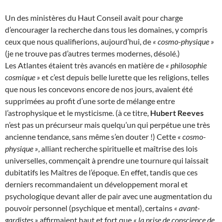
Un des ministères du Haut Conseil avait pour charge
d’encourager la recherche dans tous les domaines, y compris
ceux que nous qualifierions, aujourd’hui, de
« cosmo-physique »
(je ne trouve pas d’autres termes modernes, désolé.)
Les Atlantes étaient très avancés en matière de
« philosophie
cosmique »
et c’est depuis belle lurette que les religions, telles
que nous les concevons encore de nos jours, avaient été
supprimées au profit d’une sorte de mélange entre
l’astrophysique et le mysticisme. (à ce titre,
Hubert Reeves
n’est pas un précurseur mais quelqu’un qui perpétue une très
ancienne tendance, sans même s’en douter !) Cette
« cosmo-
physique »
, alliant recherche spirituelle et maîtrise des lois
universelles, commençait à prendre une tournure qui laissait
dubitatifs les Maîtres de l’époque. En effet, tandis que ces
derniers recommandaient un développement moral et
psychologique devant aller de pair avec une augmentation du
pouvoir personnel (psychique et mental), certains
« avant-
gardistes »
affirmaient haut et fort que
« la prise de conscience de