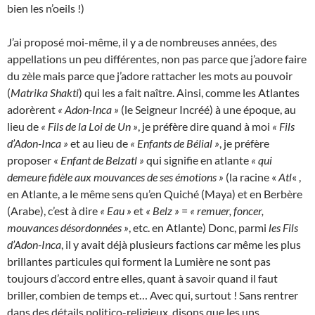
bien les n’oeils !)
J’ai proposé moi-même, il y a de nombreuses années, des
appellations un peu différentes, non pas parce que j’adore faire
du zèle mais parce que j’adore rattacher les mots au pouvoir
(
Matrika Shakti
) qui les a fait naître. Ainsi, comme les Atlantes
adorèrent
« Adon-Inca »
(le Seigneur Incréé) à une époque, au
lieu de
« Fils de la Loi de Un »
, je préfère dire quand à moi
« Fils
d’Adon-Inca »
et au lieu de
« Enfants de Bélial »
, je préfère
proposer
« Enfant de Belzatl »
qui signifie en atlante
« qui
demeure fidèle aux mouvances de ses émotions »
(la racine «
Atl
« ,
en Atlante, a le même sens qu’en Quiché (Maya) et en Berbère
(Arabe), c’est à dire
« Eau »
et
« Belz »
=
« remuer, foncer,
mouvances désordonnées »
, etc. en Atlante) Donc, parmi
les Fils
d’Adon-Inca
, il y avait déjà plusieurs factions car même les plus
brillantes particules qui forment la Lumière ne sont pas
toujours d’accord entre elles, quant à savoir quand il faut
briller, combien de temps et… Avec qui, surtout ! Sans rentrer
dans des détails politico-religieux, disons que les uns