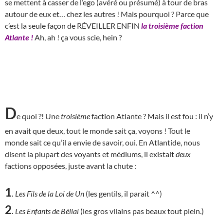
se mettent à casser de l’ego (avéré ou présumé) à tour de bras
autour de eux et… chez les autres ! Mais pourquoi ? Parce que
c’est la seule façon de RÉVEILLER ENFIN
la troisième faction
Atlante !
Ah, ah ! ça vous scie, hein ?
D
e quoi ?! Une
troisième
faction Atlante ? Mais il est fou : il n’y
en avait que deux, tout le monde sait ça, voyons ! Tout le
monde sait ce qu’il a envie de savoir, oui. En Atlantide, nous
disent la plupart des voyants et médiums, il existait
deux
factions opposées, juste avant la chute :
1
.
Les Fils de la Loi de Un
(les gentils, il parait ^^)
2
.
Les Enfants de Bélial
(les gros vilains pas beaux tout plein.)