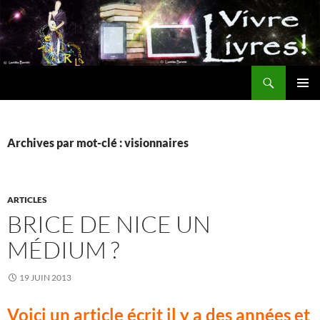
Aller
au
contenu
Recherche
MENU
PRINCI
Archives par mot-clé : visionnaires
ARTICLES
BRICE DE NICE UN
MÉDIUM ?
19 JUIN 2013
Voici un article écrit il y a des années et