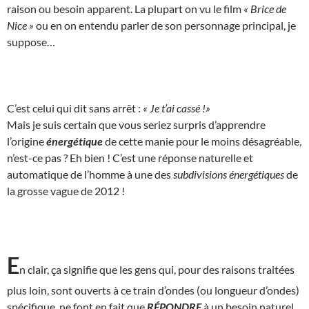
raison ou besoin apparent. La plupart on vu le film
« Brice de
Nice »
ou en on entendu parler de son personnage principal, je
suppose…
C’est celui qui dit sans arrêt :
« Je t’ai cassé !»
Mais je suis certain que vous seriez surpris d’apprendre
l’origine
énergétique
de cette manie pour le moins désagréable,
n’est-ce pas ? Eh bien ! C’est une réponse naturelle et
automatique de l’homme à une des
subdivisions énergétiques
de
la grosse vague de 2012 !
E
n clair, ça signifie que les gens qui, pour des raisons traitées
plus loin, sont ouverts à ce train d’ondes (ou longueur d’ondes)
spécifique, ne font en fait que
RÉPONDRE
à un besoin naturel