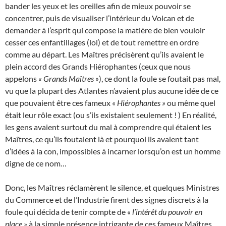
bander les yeux et les oreilles afin de mieux pouvoir se
concentrer, puis de visualiser l’intérieur du Volcan et de
demander à l’esprit qui compose la matière de bien vouloir
cesser ces enfantillages (lol) et de tout remettre en ordre
comme au départ. Les Maîtres précisèrent qu’ils avaient le
plein accord des Grands Hiérophantes (ceux que nous
appelons
« Grands Maîtres »
), ce dont la foule se foutait pas mal,
vu que la plupart des Atlantes n’avaient plus aucune idée de ce
que pouvaient être ces fameux
« Hiérophantes »
ou même quel
était leur rôle exact (ou s’ils existaient seulement ! ) En réalité,
les gens avaient surtout du mal à comprendre qui étaient les
Maîtres, ce qu’ils foutaient là et pourquoi ils avaient tant
d’idées à la con, impossibles à incarner lorsqu’on est un homme
digne de ce nom…
Donc, les Maîtres réclamèrent le silence, et quelques Ministres
du Commerce et de l’Industrie firent des signes discrets à la
foule qui décida de tenir compte de
« l’intérêt du pouvoir en
place »
à la simple présence intrigante de ces fameux Maîtres…