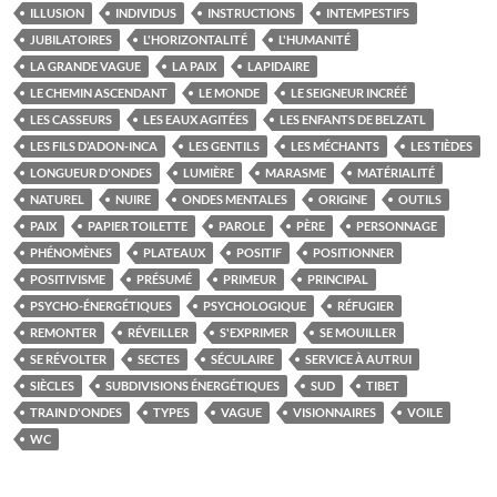
ILLUSION
INDIVIDUS
INSTRUCTIONS
INTEMPESTIFS
JUBILATOIRES
L'HORIZONTALITÉ
L'HUMANITÉ
LA GRANDE VAGUE
LA PAIX
LAPIDAIRE
LE CHEMIN ASCENDANT
LE MONDE
LE SEIGNEUR INCRÉÉ
LES CASSEURS
LES EAUX AGITÉES
LES ENFANTS DE BELZATL
LES FILS D’ADON-INCA
LES GENTILS
LES MÉCHANTS
LES TIÈDES
LONGUEUR D'ONDES
LUMIÈRE
MARASME
MATÉRIALITÉ
NATUREL
NUIRE
ONDES MENTALES
ORIGINE
OUTILS
PAIX
PAPIER TOILETTE
PAROLE
PÈRE
PERSONNAGE
PHÉNOMÈNES
PLATEAUX
POSITIF
POSITIONNER
POSITIVISME
PRÉSUMÉ
PRIMEUR
PRINCIPAL
PSYCHO-ÉNERGÉTIQUES
PSYCHOLOGIQUE
RÉFUGIER
REMONTER
RÉVEILLER
S'EXPRIMER
SE MOUILLER
SE RÉVOLTER
SECTES
SÉCULAIRE
SERVICE À AUTRUI
SIÈCLES
SUBDIVISIONS ÉNERGÉTIQUES
SUD
TIBET
TRAIN D'ONDES
TYPES
VAGUE
VISIONNAIRES
VOILE
WC