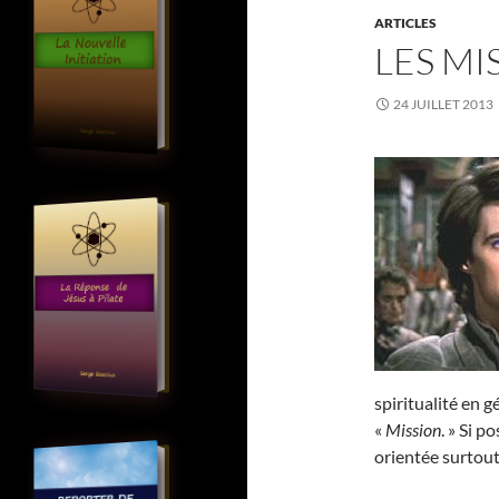
ARTICLES
LES MI
24 JUILLET 2013
spiritualité en 
«
Mission
. » Si p
orientée surtout