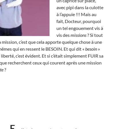
un caprice sur place,
avec pipi dans la culotte
à l’appuie !!! Mais au
fait, Docteur, pourquoi
un tel engouement vis à
vis des
missions
? Si tout
 mission, c’est que cela apporte quelque chose à une
êmes qui en ressent le BESOIN. Et qui dit «
besoin
»
iberté, c’est évident. Et si c’était simplement FUIR sa
 que recherchent ceux qui courent après une mission
ste
?
E