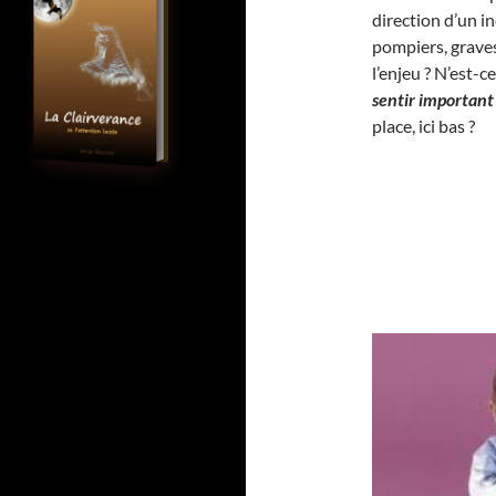
direction d’un i
pompiers, graves
l’enjeu ? N’est-
sentir important
place, ici bas ?