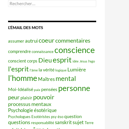
Rechercher :
L’ÉMAIL DES MOTS
coeur
commentaires
autrui
assumer
conscience
comprendre
connaissance
esprit
Dieu
conscient
corps
idée
Jésus
l'ego
l'esprit
Lumière
la vérité
l'âme
logique
l’homme
mental
Maîtres
personne
Moi-Idéalisé
pensées
paix
pouvoir
peur
plaisir
processus mentaux
Psychologie ésotérique
question
Psychologues Esotéristes
psy éso
questions
sujet
sanskrit
responsabilité
Terre