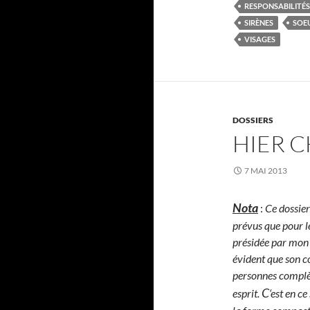
RESPONSABILITÉS
SIRÈNES
SOE
VISAGES
DOSSIERS
HIER C
7 MAI 2013
Nota
:
Ce dossier 
prévus que pour l
présidée par mon 
évident que son co
personnes complèt
C
esprit.
‘est en c