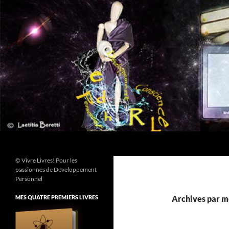
Aller
au
contenu
Recherche
© Vivre Livres! Pour les
passionnés de Développement
Personnel
MES QUATRE PREMIERS LIVRES
Archives par m