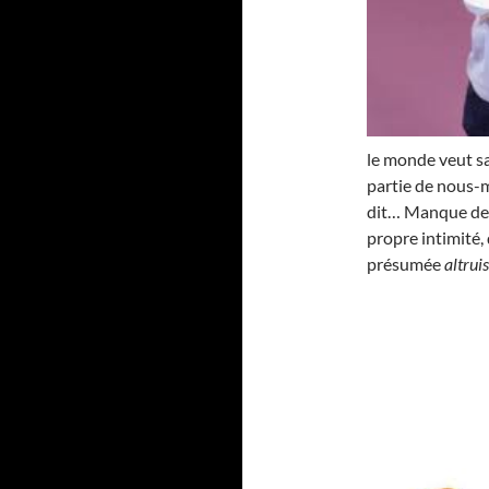
le monde veut sa
partie de nous-m
dit… Manque de l
propre intimité,
présumée
altrui