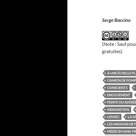
Serge Baccino
(Note : Sauf pou
gratuites)
À UNE ÉCHELLE P
CAMION DE POMP
CONSCIENTS
ENGOUEMENT
FEINTE OU AVÉRÉ
INDIGNATION
L'ENJEU
LA S
LES MISSIONS DE 
MÉDECIN SANS-F