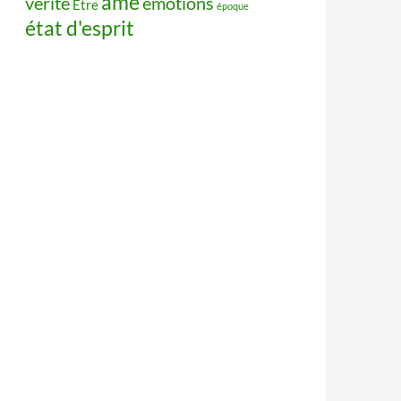
âme
vérité
émotions
Être
époque
état d'esprit