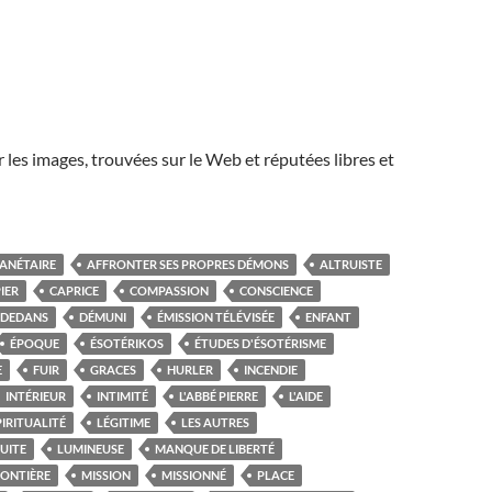
r les images, trouvées sur le Web et réputées libres et
LANÉTAIRE
AFFRONTER SES PROPRES DÉMONS
ALTRUISTE
IER
CAPRICE
COMPASSION
CONSCIENCE
DEDANS
DÉMUNI
ÉMISSION TÉLÉVISÉE
ENFANT
ÉPOQUE
ÉSOTÉRIKOS
ÉTUDES D'ÉSOTÉRISME
E
FUIR
GRACES
HURLER
INCENDIE
INTÉRIEUR
INTIMITÉ
L'ABBÉ PIERRE
L'AIDE
PIRITUALITÉ
LÉGITIME
LES AUTRES
FUITE
LUMINEUSE
MANQUE DE LIBERTÉ
RONTIÈRE
MISSION
MISSIONNÉ
PLACE