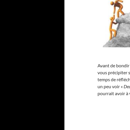
Avant de bondir 
vous précipiter s
temps de réfléch
un peu voir «
De
pourrait avoir à