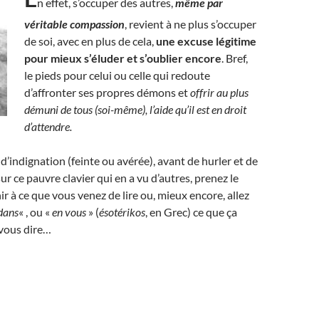
n effet, s’occuper des autres,
même par
véritable compassion
, revient à ne plus s’occuper
de soi, avec en plus de cela,
une excuse légitime
pour mieux s’éluder et s’oublier encore
. Bref,
le pieds pour celui ou celle qui redoute
d’affronter ses propres démons et
offrir au plus
démuni de tous (soi-même), l’aide qu’il est en droit
d’attendre.
d’indignation (feinte ou avérée), avant de hurler et de
ur ce pauvre clavier qui en a vu d’autres, prenez le
ir à ce que vous venez de lire ou, mieux encore, allez
dans
« , ou «
en vous
» (
ésotérikos
, en Grec) ce que ça
 vous dire…