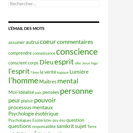
Rechercher :
L’ÉMAIL DES MOTS
coeur
commentaires
autrui
assumer
conscience
comprendre
connaissance
esprit
Dieu
conscient
corps
idée
Jésus
l'ego
l'esprit
Lumière
la vérité
l'âme
logique
l’homme
mental
Maîtres
personne
Moi-Idéalisé
pensées
paix
pouvoir
peur
plaisir
processus mentaux
Psychologie ésotérique
question
Psychologues Esotéristes
psy éso
questions
sujet
sanskrit
responsabilité
Terre