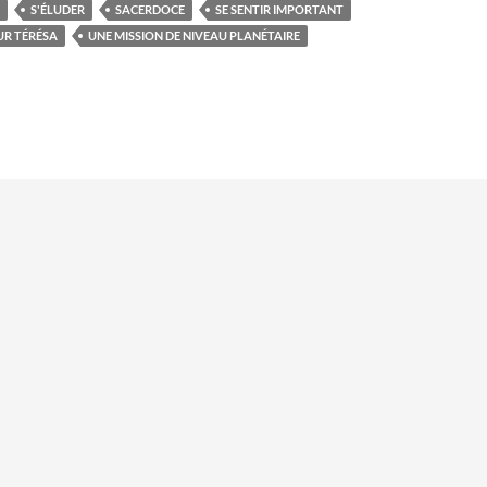
S'ÉLUDER
SACERDOCE
SE SENTIR IMPORTANT
UR TÉRÉSA
UNE MISSION DE NIVEAU PLANÉTAIRE