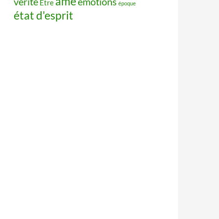
âme
vérité
émotions
Être
époque
état d'esprit