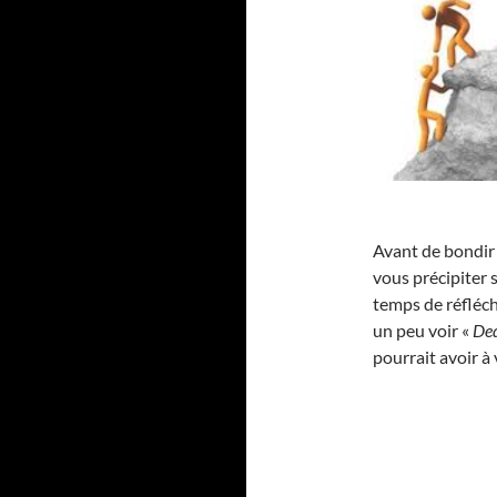
Avant de bondir 
vous précipiter s
temps de réfléch
un peu voir «
De
pourrait avoir à