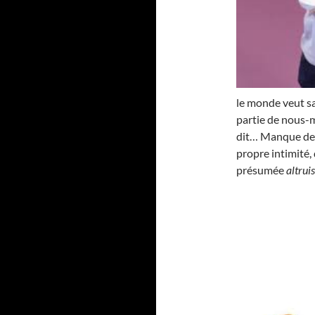
le monde veut sa
partie de nous-m
dit… Manque de l
propre intimité,
présumée
altrui