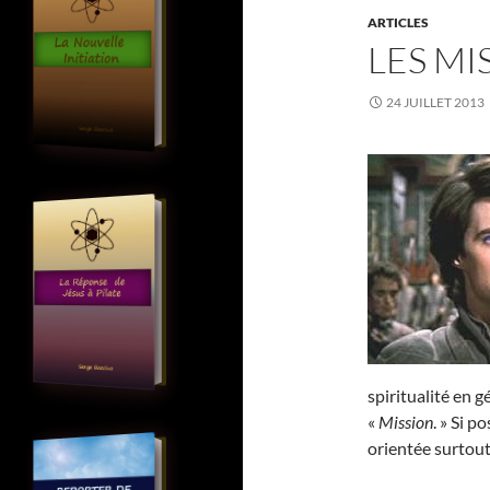
ARTICLES
LES MI
24 JUILLET 2013
spiritualité en 
«
Mission
. » Si p
orientée surtout