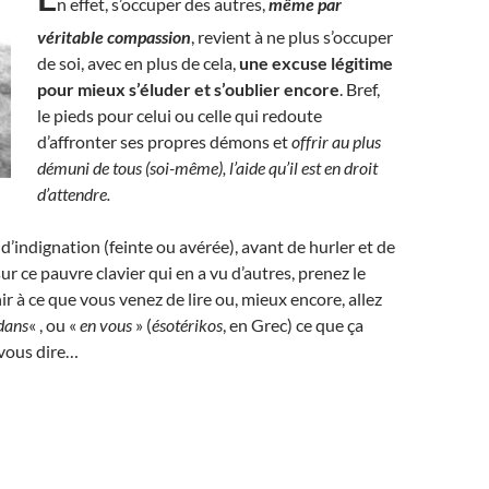
n effet, s’occuper des autres,
même par
véritable compassion
, revient à ne plus s’occuper
de soi, avec en plus de cela,
une excuse légitime
pour mieux s’éluder et s’oublier encore
. Bref,
le pieds pour celui ou celle qui redoute
d’affronter ses propres démons et
offrir au plus
démuni de tous (soi-même), l’aide qu’il est en droit
d’attendre.
d’indignation (feinte ou avérée), avant de hurler et de
ur ce pauvre clavier qui en a vu d’autres, prenez le
ir à ce que vous venez de lire ou, mieux encore, allez
dans
« , ou «
en vous
» (
ésotérikos
, en Grec) ce que ça
 vous dire…