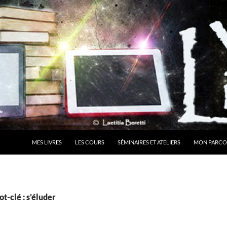
MES LIVRES
LES COURS
SÉMINAIRES ET ATELIERS
MON PARCO
t-clé : s’éluder