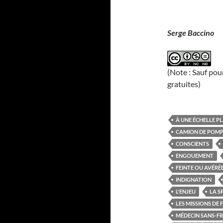
Serge Baccino
(Note : Sauf pou
gratuites)
À UNE ÉCHELLE P
CAMION DE POMP
CONSCIENTS
ENGOUEMENT
FEINTE OU AVÉRÉ
INDIGNATION
L'ENJEU
LA S
LES MISSIONS DE 
MÉDECIN SANS-F