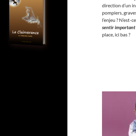
direction d’un i
pompiers, graves
l’enjeu ? N’est-
sentir important
place, ici bas ?