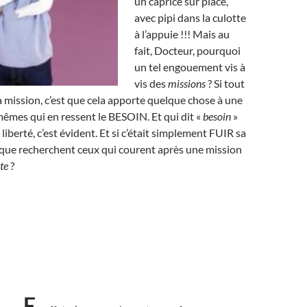
un caprice sur place,
avec pipi dans la culotte
à l’appuie !!! Mais au
fait, Docteur, pourquoi
un tel engouement vis à
vis des
missions
? Si tout
 mission, c’est que cela apporte quelque chose à une
êmes qui en ressent le BESOIN. Et qui dit «
besoin
»
iberté, c’est évident. Et si c’était simplement FUIR sa
 que recherchent ceux qui courent après une mission
ste
?
E