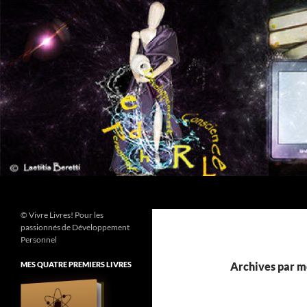
Aller
au
contenu
Recherche
© Vivre Livres! Pour les
passionnés de Développement
Personnel
MES QUATRE PREMIERS LIVRES
Archives par mo