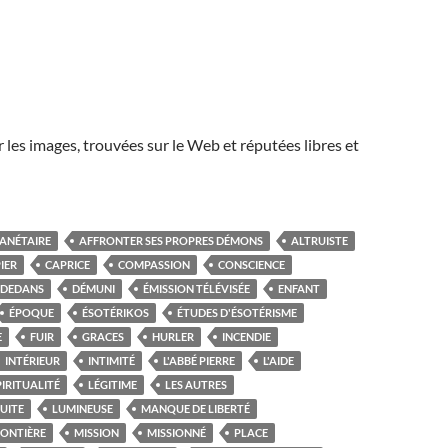
r les images, trouvées sur le Web et réputées libres et
LANÉTAIRE
AFFRONTER SES PROPRES DÉMONS
ALTRUISTE
IER
CAPRICE
COMPASSION
CONSCIENCE
DEDANS
DÉMUNI
ÉMISSION TÉLÉVISÉE
ENFANT
ÉPOQUE
ÉSOTÉRIKOS
ÉTUDES D'ÉSOTÉRISME
E
FUIR
GRACES
HURLER
INCENDIE
INTÉRIEUR
INTIMITÉ
L'ABBÉ PIERRE
L'AIDE
PIRITUALITÉ
LÉGITIME
LES AUTRES
FUITE
LUMINEUSE
MANQUE DE LIBERTÉ
RONTIÈRE
MISSION
MISSIONNÉ
PLACE