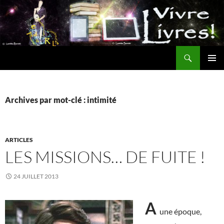
Aller
au
contenu
Recherche
MENU
PRINCI
Archives par mot-clé : intimité
ARTICLES
LES MISSIONS… DE FUITE !
24 JUILLET 2013
A
une époque,