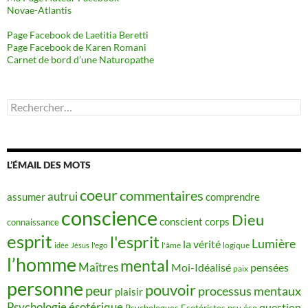
Novae-Atlantis
Page Facebook de Laetitia Beretti
Page Facebook de Karen Romani
Carnet de bord d’une Naturopathe
Rechercher :
L’ÉMAIL DES MOTS
coeur
commentaires
autrui
assumer
comprendre
conscience
Dieu
conscient
corps
connaissance
esprit
l'esprit
Lumière
la vérité
idée
Jésus
l'ego
l'âme
logique
l’homme
mental
Maîtres
Moi-Idéalisé
pensées
paix
personne
pouvoir
peur
processus mentaux
plaisir
Psychologie ésotérique
question
Psychologues Esotéristes
psy éso