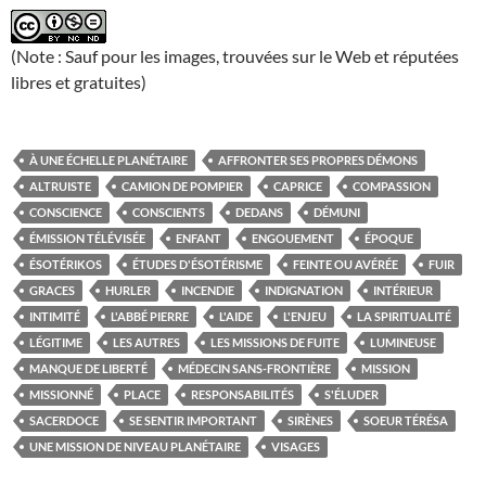
(Note : Sauf pour les images, trouvées sur le Web et réputées
libres et gratuites)
À UNE ÉCHELLE PLANÉTAIRE
AFFRONTER SES PROPRES DÉMONS
ALTRUISTE
CAMION DE POMPIER
CAPRICE
COMPASSION
CONSCIENCE
CONSCIENTS
DEDANS
DÉMUNI
ÉMISSION TÉLÉVISÉE
ENFANT
ENGOUEMENT
ÉPOQUE
ÉSOTÉRIKOS
ÉTUDES D'ÉSOTÉRISME
FEINTE OU AVÉRÉE
FUIR
GRACES
HURLER
INCENDIE
INDIGNATION
INTÉRIEUR
INTIMITÉ
L'ABBÉ PIERRE
L'AIDE
L'ENJEU
LA SPIRITUALITÉ
LÉGITIME
LES AUTRES
LES MISSIONS DE FUITE
LUMINEUSE
MANQUE DE LIBERTÉ
MÉDECIN SANS-FRONTIÈRE
MISSION
MISSIONNÉ
PLACE
RESPONSABILITÉS
S'ÉLUDER
SACERDOCE
SE SENTIR IMPORTANT
SIRÈNES
SOEUR TÉRÉSA
UNE MISSION DE NIVEAU PLANÉTAIRE
VISAGES