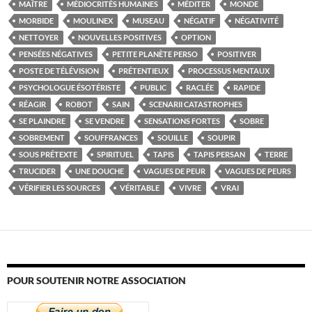
MAÎTRE
MÉDIOCRITÉS HUMAINES
MÉDITER
MONDE
MORBIDE
MOULINEX
MUSEAU
NÉGATIF
NÉGATIVITÉ
NETTOYER
NOUVELLES POSITIVES
OPTION
PENSÉES NÉGATIVES
PETITE PLANÈTE PERSO
POSITIVER
POSTE DE TÉLÉVISION
PRÉTENTIEUX
PROCESSUS MENTAUX
PSYCHOLOGUE ÉSOTÉRISTE
PUBLIC
RACLÉE
RAPIDE
RÉAGIR
ROBOT
SAIN
SCENARII CATASTROPHES
SE PLAINDRE
SE VENDRE
SENSATIONS FORTES
SOBRE
SOBREMENT
SOUFFRANCES
SOUILLE
SOUPIR
SOUS PRÉTEXTE
SPIRITUEL
TAPIS
TAPIS PERSAN
TERRE
TRUCIDER
UNE DOUCHE
VAGUES DE PEUR
VAGUES DE PEURS
VÉRIFIER LES SOURCES
VÉRITABLE
VIVRE
VRAI
POUR SOUTENIR NOTRE ASSOCIATION