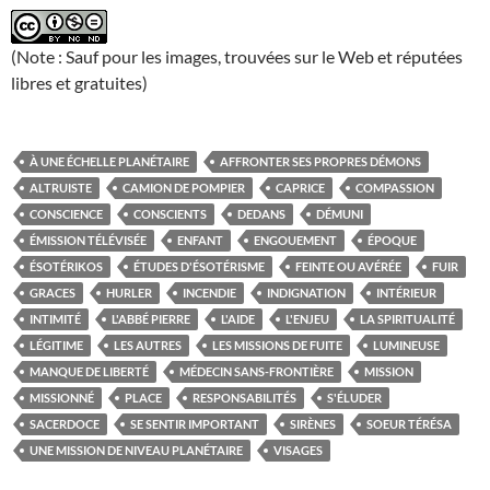
(Note : Sauf pour les images, trouvées sur le Web et réputées
libres et gratuites)
À UNE ÉCHELLE PLANÉTAIRE
AFFRONTER SES PROPRES DÉMONS
ALTRUISTE
CAMION DE POMPIER
CAPRICE
COMPASSION
CONSCIENCE
CONSCIENTS
DEDANS
DÉMUNI
ÉMISSION TÉLÉVISÉE
ENFANT
ENGOUEMENT
ÉPOQUE
ÉSOTÉRIKOS
ÉTUDES D'ÉSOTÉRISME
FEINTE OU AVÉRÉE
FUIR
GRACES
HURLER
INCENDIE
INDIGNATION
INTÉRIEUR
INTIMITÉ
L'ABBÉ PIERRE
L'AIDE
L'ENJEU
LA SPIRITUALITÉ
LÉGITIME
LES AUTRES
LES MISSIONS DE FUITE
LUMINEUSE
MANQUE DE LIBERTÉ
MÉDECIN SANS-FRONTIÈRE
MISSION
MISSIONNÉ
PLACE
RESPONSABILITÉS
S'ÉLUDER
SACERDOCE
SE SENTIR IMPORTANT
SIRÈNES
SOEUR TÉRÉSA
UNE MISSION DE NIVEAU PLANÉTAIRE
VISAGES