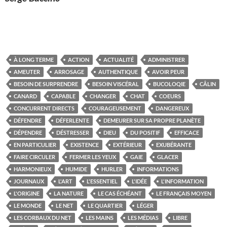
À LONG TERME
ACTION
ACTUALITÉ
ADMINISTRER
AMEUTER
ARROSAGE
AUTHENTIQUE
AVOIR PEUR
BESOIN DE SURPRENDRE
BESOIN VISCÉRAL
BUCOLOQIE
CÂLIN
CANARD
CAPABLE
CHANGER
CHAT
COEURS
CONCURRENT DIRECTS
COURAGEUSEMENT
DANGEREUX
DÉFENDRE
DÉFERLENTE
DEMEURER SUR SA PROPRE PLANÈTE
DÉPENDRE
DÉSTRESSER
DIEU
DU POSITIF
EFFICACE
EN PARTICULIER
EXISTENCE
EXTÉRIEUR
EXUBÉRANTE
FAIRE CIRCULER
FERMER LES YEUX
GAIE
GLACER
HARMONIEUX
HUMIDE
HURLER
INFORMATIONS
JOURNAUX
L'ART
L'ESSENTIEL
L'IDÉE
L'INFORMATION
L'ORIGINE
LA NATURE
LE CAS ÉCHÉANT
LE FRANÇAIS MOYEN
LE MONDE
LE NET
LE QUARTIER
LÉGER
LES CORBAUX DU NET
LES MAINS
LES MÉDIAS
LIBRE