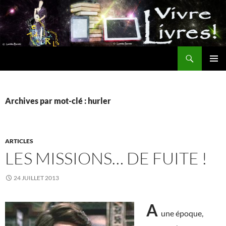
Aller
au
contenu
Recherche
MENU
PRINCI
Archives par mot-clé : hurler
ARTICLES
LES MISSIONS… DE FUITE !
24 JUILLET 2013
A
une époque,