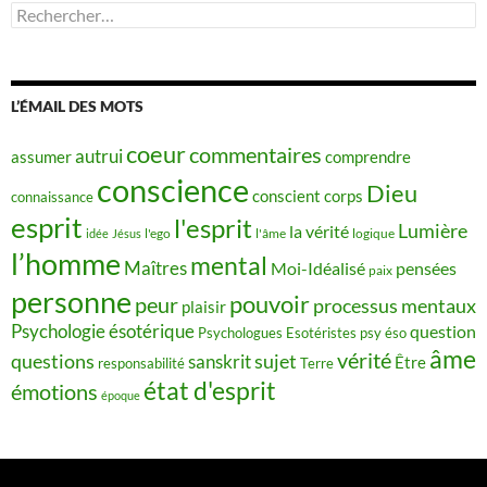
Rechercher :
L’ÉMAIL DES MOTS
coeur
commentaires
autrui
assumer
comprendre
conscience
Dieu
conscient
corps
connaissance
esprit
l'esprit
Lumière
la vérité
idée
Jésus
l'ego
l'âme
logique
l’homme
mental
Maîtres
Moi-Idéalisé
pensées
paix
personne
pouvoir
peur
processus mentaux
plaisir
Psychologie ésotérique
question
Psychologues Esotéristes
psy éso
âme
vérité
questions
sujet
sanskrit
Être
responsabilité
Terre
état d'esprit
émotions
époque