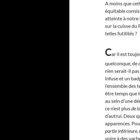
A moins que cet
équitable consis
atteinte à notre
sur la cuisse du 
telles futilités ?
C
ar il est tou
quelconque, de
n’en serait-il pa
infuse et un badg
l’ensemble des te
être temps que l
au sein d’une d
ce n’est plus
de l
d’autrui. Deux q
apparences. Pour
partie inférieure
,
voire à des vache