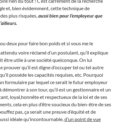
oire rien du tout ! C’est carrément de la recherche
gle
et, bien évidemment, cette technique de
des plus risquées,
aussi bien pour l’employeur que
ailleurs.
ou deux pour faire bon poids et si vous me le
t attendu voire réclamé d’un postulant, qu’il explique
it être utile à une société quelconque. On lui
prouver qu’il est digne d’occuper tel ou tel autre
qu’il possède les capacités requises, etc. Pourquoi
 un formulaire par lequel ce serait le futur employeur
 à démontrer à son tour, qu’il est un gestionnaire et un
t, loyal,honnête et respectueux de la loi et de ses
nts, cela en plus d’être soucieux du bien-être de ses
ouffez pas, ça serait une preuve d’équité et de
ussi idéale qu’incontournable,
d’un point de vue