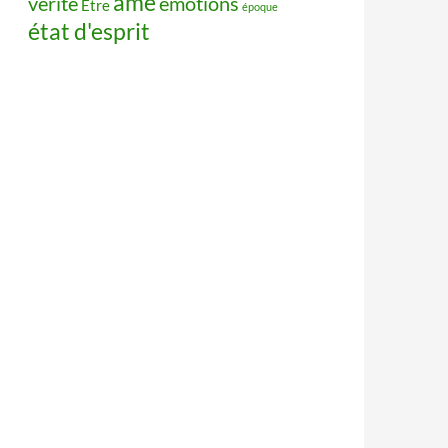
âme
vérité
émotions
Être
époque
état d'esprit