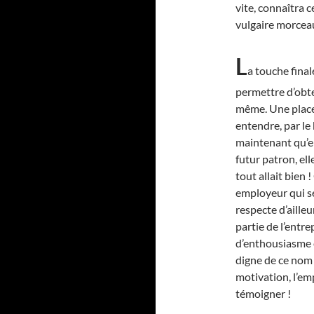
vite, connaîtra 
vulgaire morcea
L
a touche final
permettre d’obte
même. Une place p
entendre, par le 
maintenant qu’el
futur patron, ell
tout allait bien 
employeur qui se
respecte d’ailleu
partie de l’entre
d’enthousiasme e
digne de ce nom ?
motivation, l’emp
témoigner !