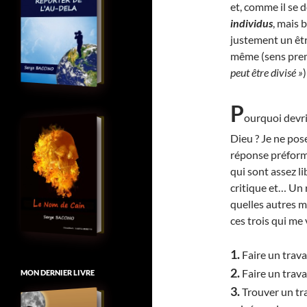
et, comme il se 
individus
, mais
justement un êtr
même (sens pre
peut être divisé »
)
P
ourquoi devri
Dieu ? Je ne pos
réponse préforma
qui sont assez l
critique et… Un 
quelles autres m
ces trois qui me 
1.
Faire un travai
2.
Faire un travai
MON DERNIER LIVRE
3.
Trouver un tra