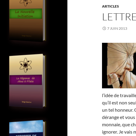
ARTICLES
LETTRE
7 JUIN 2013
l’idée de travail
qu’il est non seu
un tel honneur. 
dérange et vous 
monnaie, que ch
ignorer. Je vais