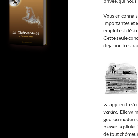
privée, qui nous 
Vous en connaiss
importantes et l
emploi est déjà 
Cette seule con
déjà une très h
va apprendre à c
vendre
. Elle va 
gourou moderne,
passer la pilule.
de tout chômeur 