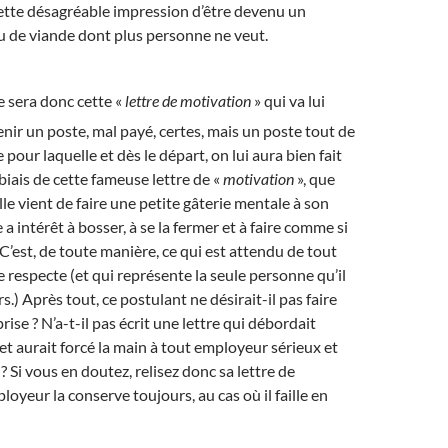
cette désagréable impression d’être devenu un
u de viande dont plus personne ne veut.
e sera donc cette «
lettre de motivation
» qui va lui
nir un poste, mal payé, certes, mais un poste tout de
our laquelle et dès le départ, on lui aura bien fait
biais de cette fameuse lettre de «
motivation
», que
le vient de faire une petite gâterie mentale à son
e a intérêt à bosser, à se la fermer et à faire comme si
! C’est, de toute manière, ce qui est attendu de tout
 respecte (et qui représente la seule personne qu’il
rs.) Après tout, ce postulant ne désirait-il pas faire
prise ? N’a-t-il pas écrit une lettre qui débordait
t aurait forcé la main à tout employeur sérieux et
 Si vous en doutez, relisez donc sa lettre de
loyeur la conserve toujours, au cas où il faille en