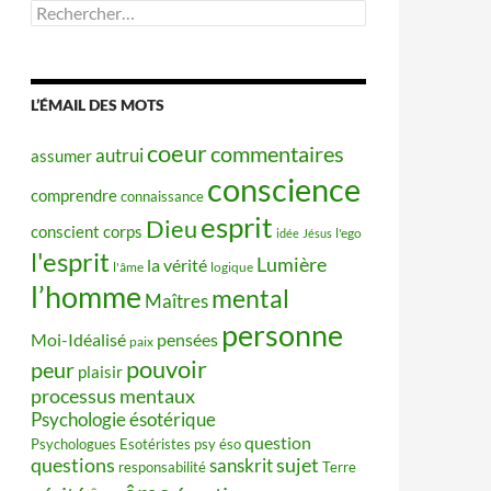
Rechercher :
L’ÉMAIL DES MOTS
coeur
commentaires
autrui
assumer
conscience
comprendre
connaissance
esprit
Dieu
conscient
corps
idée
Jésus
l'ego
l'esprit
Lumière
la vérité
l'âme
logique
l’homme
mental
Maîtres
personne
Moi-Idéalisé
pensées
paix
pouvoir
peur
plaisir
processus mentaux
Psychologie ésotérique
question
Psychologues Esotéristes
psy éso
questions
sujet
sanskrit
responsabilité
Terre