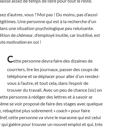
laisse assez de temps de libre pour tout le reste.
ez d’autres, vous ? Moi pas ! Du moins, pas d’aussi
égitimes.
U
ne personne qui est à la recherche d’un
dans une situation psychologique peu reluisante.
dition de
chômeur
, d’employé inutile, car inutilisé, est
aute
motivation
en soi !
C
ette personne devra faire des dizaines de
courriers, lire les journaux, passer des coups de
téléphone et se déplacer pour aller d’un rendez-
vous à l’autre, et tout cela, dans l’espoir de
trouver du travail. Avec un peu de chance (sic) on
ette personne à rédiger des lettres et à savoir
se
même se voir proposé de faire des stages avec quelque
 rebaptisé plus sobrement «
coach
» pour faire
 Bref, cette personne va vivre le marasme qui est celui
qui galère pour trouver un nouvel emploi et qui, très