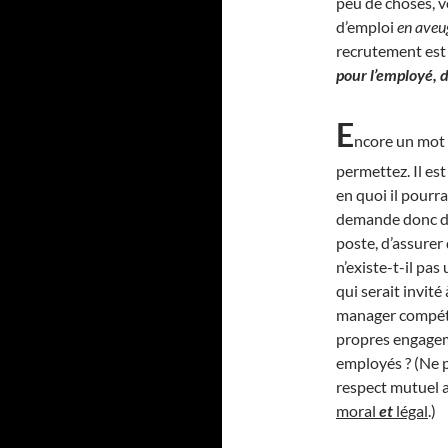
peu de choses, v
d’emploi
en aveu
recrutement est 
pour l’employé, d’
E
ncore un mot 
permettez. Il es
en quoi il pourra
demande donc de 
poste, d’assurer 
n’existe-t-il pas
qui serait invité
manager compétan
propres engageme
employés ? (Ne p
respect mutuel a
moral
et
légal
.)