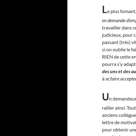
L
e plus fumant, 
en demande d’em
travailler dans c
judicieux, pour c
passant (très) v
si on oublie le 
RIEN de cette ent
pourra s’y adapte
des uns et des a
à
se faire accepte
U
n demandeur d
rallier ainsi. Tou
anciens collègues
lettre de motiva
pour obtenir une