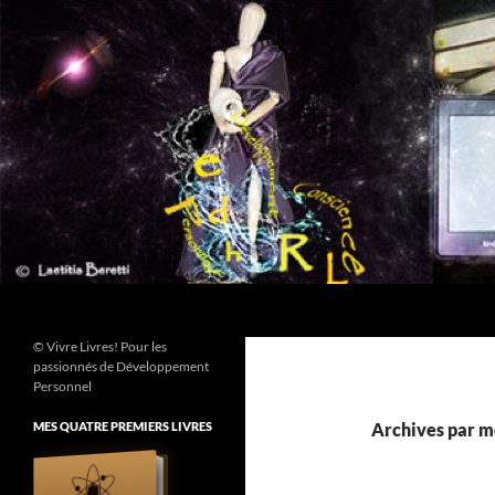
Aller
au
contenu
Recherche
© Vivre Livres! Pour les
passionnés de Développement
Personnel
MES QUATRE PREMIERS LIVRES
Archives par mo