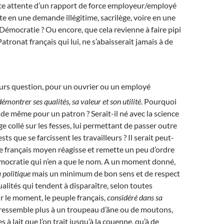
te attente d’un rapport de force employeur/employé
te en une demande illégitime, sacrilège, voire en une
 Démocratie ? Ou encore, que cela revienne à faire pipi
Patronat français qui lui, ne s’abaisserait jamais à de
jours question, pour un ouvrier ou un employé
démontrer ses qualités, sa valeur et son utilité.
Pourquoi
s de même pour un patron ? Serait-il né avec la science
e collé sur les fesses, lui permettant de passer outre
sts que se farcissent les travailleurs ? Il serait peut-
e français moyen réagisse et remette un peu d’ordre
émocratie qui n’en a que le nom. A un moment donné,
a politique
mais un minimum de bon sens et de respect
ualités qui tendent à disparaître, selon toutes
 le moment, le peuple français,
considéré dans sa
 ressemble plus à un troupeau d’âne ou de moutons,
s à lait que l’on trait jusqu’à la couenne, qu’à de