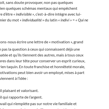
doit, sans doute provoquer, non pas quelques
 bien quelques schémas mentaux qui empêchent
e d’être
« indivisible »
, c’est-à-dire intègre avec lui-
mier du mot «
individualité
» du latin
« indivi »
=
« Qui ne
ons-nous écrire une lettre de « motivation », grand
e pas la question à ceux qui connaissent déjà une
tée et qu’ils tiennent des autres, mais à tous ceux
ibres dans leur tête pour conserver un esprit curieux,
rien taquin. En toute franchise et honnêteté morale,
otivations peut bien avoir un employé, mises à part
viennent à l’idée :
l plaisant et valorisant.
l qui rapporte de l’argent.
vail qui n’empiète pas sur notre vie familiale et