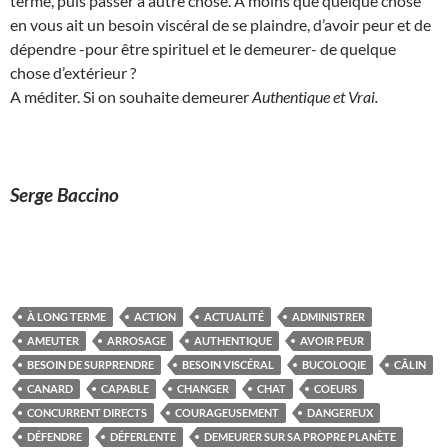
terme, puis passer à autre chose. A moins que quelque chose
en vous ait un besoin viscéral de se plaindre, d’avoir peur et de
dépendre -pour être spirituel et le demeurer- de quelque
chose d’extérieur ?
A méditer. Si on souhaite demeurer
Authentique et
Vrai.
Serge Baccino
À LONG TERME
ACTION
ACTUALITÉ
ADMINISTRER
AMEUTER
ARROSAGE
AUTHENTIQUE
AVOIR PEUR
BESOIN DE SURPRENDRE
BESOIN VISCÉRAL
BUCOLOQIE
CÂLIN
CANARD
CAPABLE
CHANGER
CHAT
COEURS
CONCURRENT DIRECTS
COURAGEUSEMENT
DANGEREUX
DÉFENDRE
DÉFERLENTE
DEMEURER SUR SA PROPRE PLANÈTE