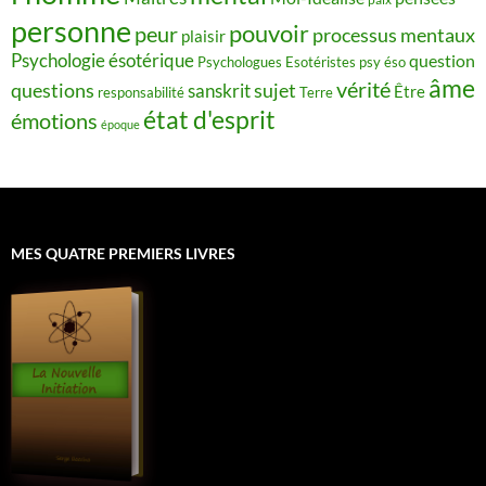
personne
pouvoir
peur
processus mentaux
plaisir
Psychologie ésotérique
question
Psychologues Esotéristes
psy éso
âme
vérité
questions
sujet
sanskrit
Être
responsabilité
Terre
état d'esprit
émotions
époque
MES QUATRE PREMIERS LIVRES