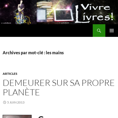
Aller
au
contenu
Recherche
MENU
PRINCI
Archives par mot-clé : les mains
ARTICLES
DEMEURER SUR SA PROPRE
PLANÈTE
5 JUIN 2013