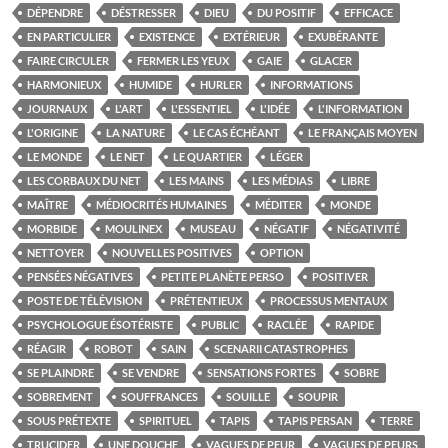
DÉPENDRE
DÉSTRESSER
DIEU
DU POSITIF
EFFICACE
EN PARTICULIER
EXISTENCE
EXTÉRIEUR
EXUBÉRANTE
FAIRE CIRCULER
FERMER LES YEUX
GAIE
GLACER
HARMONIEUX
HUMIDE
HURLER
INFORMATIONS
JOURNAUX
L'ART
L'ESSENTIEL
L'IDÉE
L'INFORMATION
L'ORIGINE
LA NATURE
LE CAS ÉCHÉANT
LE FRANÇAIS MOYEN
LE MONDE
LE NET
LE QUARTIER
LÉGER
LES CORBAUX DU NET
LES MAINS
LES MÉDIAS
LIBRE
MAÎTRE
MÉDIOCRITÉS HUMAINES
MÉDITER
MONDE
MORBIDE
MOULINEX
MUSEAU
NÉGATIF
NÉGATIVITÉ
NETTOYER
NOUVELLES POSITIVES
OPTION
PENSÉES NÉGATIVES
PETITE PLANÈTE PERSO
POSITIVER
POSTE DE TÉLÉVISION
PRÉTENTIEUX
PROCESSUS MENTAUX
PSYCHOLOGUE ÉSOTÉRISTE
PUBLIC
RACLÉE
RAPIDE
RÉAGIR
ROBOT
SAIN
SCENARII CATASTROPHES
SE PLAINDRE
SE VENDRE
SENSATIONS FORTES
SOBRE
SOBREMENT
SOUFFRANCES
SOUILLE
SOUPIR
SOUS PRÉTEXTE
SPIRITUEL
TAPIS
TAPIS PERSAN
TERRE
TRUCIDER
UNE DOUCHE
VAGUES DE PEUR
VAGUES DE PEURS