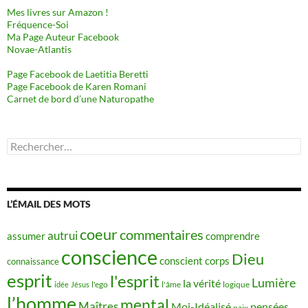
Mes livres sur Amazon !
Fréquence-Soi
Ma Page Auteur Facebook
Novae-Atlantis
Page Facebook de Laetitia Beretti
Page Facebook de Karen Romani
Carnet de bord d’une Naturopathe
Rechercher :
L’ÉMAIL DES MOTS
coeur
commentaires
autrui
assumer
comprendre
conscience
Dieu
conscient
corps
connaissance
esprit
l'esprit
Lumière
la vérité
idée
Jésus
l'ego
l'âme
logique
l’homme
mental
Maîtres
Moi-Idéalisé
pensées
paix