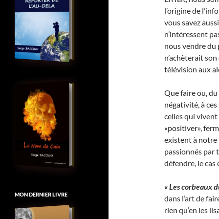
l’origine de l’in
vous savez aussi
n’intéressent pa
nous vendre du p
n’achèterait son
télévision aux a
Que faire ou, du
négativité, à ce
celles qui viven
«positiver», fer
existent à notre
passionnés par to
défendre, le cas
« Les corbeaux d
MON DERNIER LIVRE
dans l’art de fai
rien qu’en les li