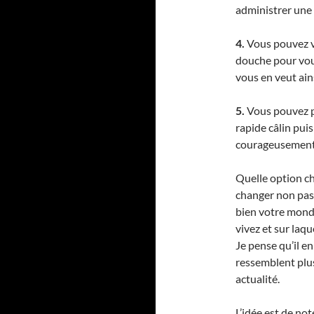
administrer une r
4.
Vous pouvez vo
douche pour vou
vous en veut ains
5.
Vous pouvez po
rapide câlin pui
courageusement 
Quelle option cho
changer non pa
bien votre monde
vivez et sur laq
Je pense qu’il e
ressemblent plus
actualité.
L’idée est de not