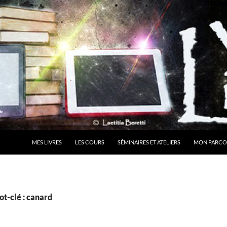
MES LIVRES
LES COURS
SÉMINAIRES ET ATELIERS
MON PARCO
t-clé : canard