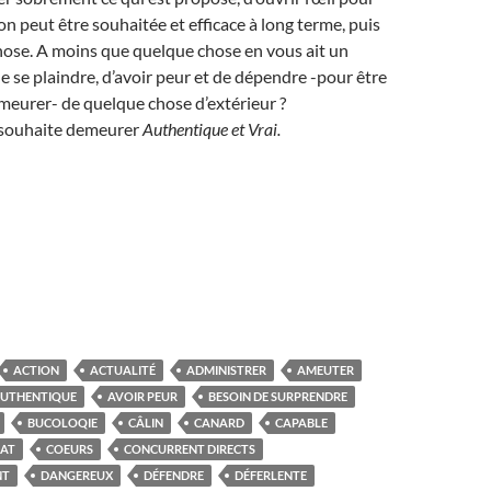
ion peut être souhaitée et efficace à long terme, puis
hose. A moins que quelque chose en vous ait un
de se plaindre, d’avoir peur et de dépendre -pour être
demeurer- de quelque chose d’extérieur ?
n souhaite demeurer
Authentique et
Vrai.
ACTION
ACTUALITÉ
ADMINISTRER
AMEUTER
UTHENTIQUE
AVOIR PEUR
BESOIN DE SURPRENDRE
BUCOLOQIE
CÂLIN
CANARD
CAPABLE
AT
COEURS
CONCURRENT DIRECTS
NT
DANGEREUX
DÉFENDRE
DÉFERLENTE