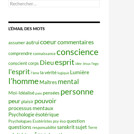
Rechercher :
L’ÉMAIL DES MOTS
coeur
commentaires
autrui
assumer
conscience
comprendre
connaissance
esprit
Dieu
conscient
corps
idée
Jésus
l'ego
l'esprit
Lumière
la vérité
l'âme
logique
l’homme
mental
Maîtres
personne
Moi-Idéalisé
pensées
paix
pouvoir
peur
plaisir
processus mentaux
Psychologie ésotérique
question
Psychologues Esotéristes
psy éso
questions
sujet
sanskrit
responsabilité
Terre