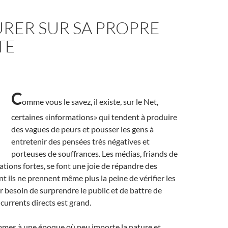
RER SUR SA PROPRE
TE
C
omme vous le savez, il existe, sur le Net,
certaines «informations» qui tendent à produire
des vagues de peurs et pousser les gens à
entretenir des pensées très négatives et
porteuses de souffrances. Les médias, friands de
ations fortes, se font une joie de répandre des
t ils ne prennent même plus la peine de vérifier les
ur besoin de surprendre le public et de battre de
ncurrents directs est grand.
ommes à une époque où peu importe la nature et