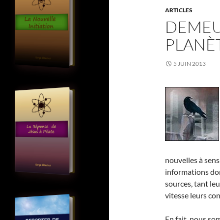
ARTICLES
DEMEU
PLANÈ
5 JUIN 2013
nouvelles à sens
informations don
sources, tant le
vitesse leurs co
En fait, nous s