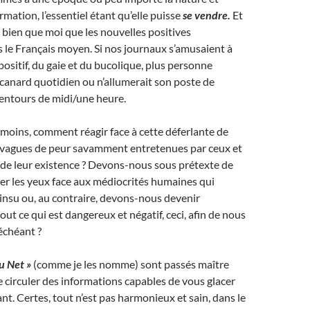
formation, l’essentiel étant qu’elle puisse
se vendre.
Et
 bien que moi que les nouvelles positives
s le Français moyen. Si nos journaux s’amusaient à
ositif, du gaie et du bucolique, plus personne
 canard quotidien ou n’allumerait son poste de
lentours de midi/une heure.
 moins, comment réagir face à cette déferlante de
s vagues de peur savamment entretenues par ceux et
t de leur existence ? Devons-nous sous prétexte de
mer les yeux face aux médiocrités humaines qui
 insu ou, au contraire, devons-nous devenir
ut ce qui est dangereux et négatif, ceci, afin de nous
 échéant ?
u Net »
(comme je les nomme) sont passés maître
re circuler des informations capables de vous glacer
sant. Certes, tout n’est pas harmonieux et sain, dans le