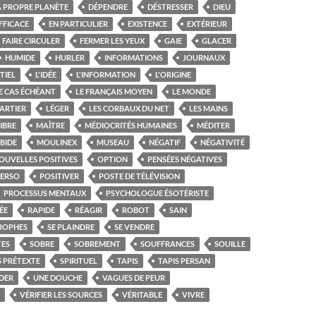
A PROPRE PLANÈTE
DÉPENDRE
DÉSTRESSER
DIEU
FFICACE
EN PARTICULIER
EXISTENCE
EXTÉRIEUR
FAIRE CIRCULER
FERMER LES YEUX
GAIE
GLACER
HUMIDE
HURLER
INFORMATIONS
JOURNAUX
TIEL
L'IDÉE
L'INFORMATION
L'ORIGINE
E CAS ÉCHÉANT
LE FRANÇAIS MOYEN
LE MONDE
ARTIER
LÉGER
LES CORBAUX DU NET
LES MAINS
IBRE
MAÎTRE
MÉDIOCRITÉS HUMAINES
MÉDITER
BIDE
MOULINEX
MUSEAU
NÉGATIF
NÉGATIVITÉ
OUVELLES POSITIVES
OPTION
PENSÉES NÉGATIVES
PERSO
POSITIVER
POSTE DE TÉLÉVISION
PROCESSUS MENTAUX
PSYCHOLOGUE ÉSOTÉRISTE
ÉE
RAPIDE
RÉAGIR
ROBOT
SAIN
TROPHES
SE PLAINDRE
SE VENDRE
TES
SOBRE
SOBREMENT
SOUFFRANCES
SOUILLE
 PRÉTEXTE
SPIRITUEL
TAPIS
TAPIS PERSAN
DER
UNE DOUCHE
VAGUES DE PEUR
VÉRIFIER LES SOURCES
VÉRITABLE
VIVRE