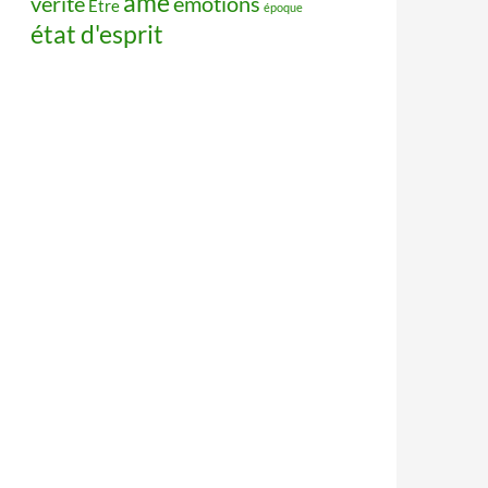
âme
vérité
émotions
Être
époque
état d'esprit