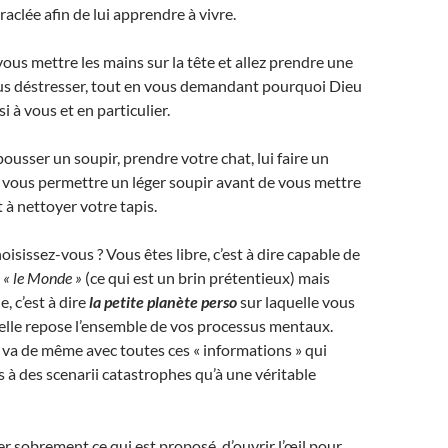
aclée afin de lui apprendre à vivre.
us mettre les mains sur la tête et allez prendre une
s déstresser, tout en vous demandant pourquoi Dieu
i à vous et en particulier.
usser un soupir, prendre votre chat, lui faire un
s vous permettre un léger soupir avant de vous mettre
à nettoyer votre tapis.
isissez-vous ? Vous êtes libre, c’est à dire capable de
s
« le Monde »
(ce qui est un brin prétentieux) mais
, c’est à dire
la petite planète perso
sur laquelle vous
uelle repose l’ensemble de vos processus mentaux.
n va de même avec toutes ces « informations » qui
 à des scenarii catastrophes qu’à une véritable
er sobrement ce qui est proposé, d’ouvrir l’œil pour