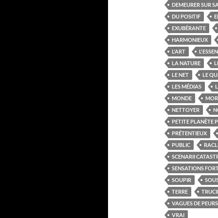
DEMEURER SUR S
DU POSITIF
E
EXUBÉRANTE
HARMONIEUX
L'ART
L'ESSEN
LA NATURE
L
LE NET
LE QU
LES MÉDIAS
L
MONDE
MOR
NETTOYER
N
PETITE PLANÈTE 
PRÉTENTIEUX
PUBLIC
RACL
SCENARII CATAS
SENSATIONS FOR
SOUPIR
SOUS
TERRE
TRUCI
VAGUES DE PEURS
VRAI