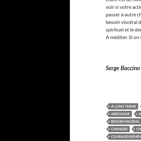
voir si votre act
passer à autre c
besoin viscéral 
spirituel et le 
A méditer. Si o
Serge Baccino
À LONG TERME
ARROSAGE
A
BESOIN VISCÉRAL
CHANGER
CH
COURAGEUSEME