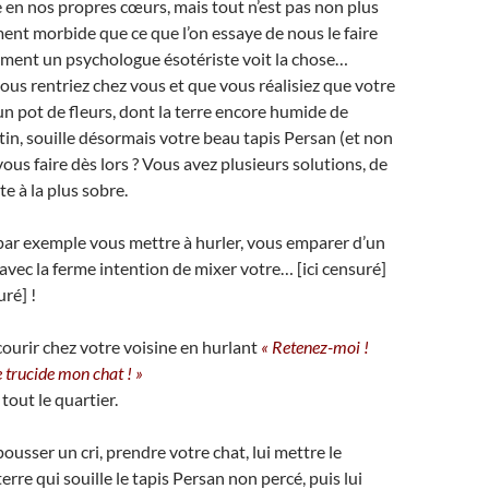
n nos propres cœurs, mais tout n’est pas non plus
ment morbide que ce que l’on essaye de nous le faire
mment un psychologue ésotériste voit la chose…
us rentriez chez vous et que vous réalisiez que votre
un pot de fleurs, dont la terre encore humide de
tin, souille désormais votre beau tapis Persan (et non
ous faire dès lors ? Vous avez plusieurs solutions, de
e à la plus sobre.
ar exemple vous mettre à hurler, vous emparer d’un
vec la ferme intention de mixer votre… [ici censuré]
uré] !
urir chez votre voisine en hurlant
« Retenez-moi !
 trucide mon chat ! »
tout le quartier.
usser un cri, prendre votre chat, lui mettre le
rre qui souille le tapis Persan non percé, puis lui