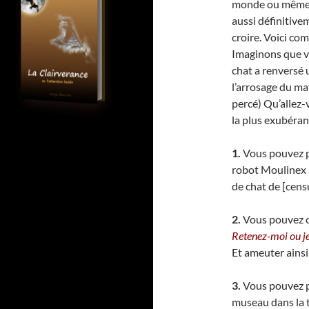
monde ou même e
aussi définitive
croire. Voici co
Imaginons que vo
chat a renversé 
l’arrosage du ma
percé) Qu’allez-v
la plus exubérant
1.
Vous pouvez p
robot Moulinex a
de chat de [cens
2.
Vous pouvez co
Retenez-moi ou je
Et ameuter ainsi 
3.
Vous pouvez po
museau dans la te