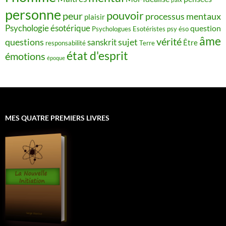
personne
pouvoir
peur
processus mentaux
plaisir
Psychologie ésotérique
question
Psychologues Esotéristes
psy éso
âme
vérité
questions
sujet
sanskrit
Être
responsabilité
Terre
état d'esprit
émotions
époque
MES QUATRE PREMIERS LIVRES