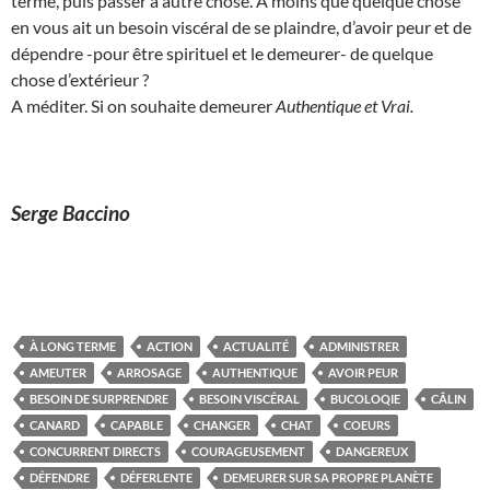
terme, puis passer à autre chose. A moins que quelque chose
en vous ait un besoin viscéral de se plaindre, d’avoir peur et de
dépendre -pour être spirituel et le demeurer- de quelque
chose d’extérieur ?
A méditer. Si on souhaite demeurer
Authentique et
Vrai.
Serge Baccino
À LONG TERME
ACTION
ACTUALITÉ
ADMINISTRER
AMEUTER
ARROSAGE
AUTHENTIQUE
AVOIR PEUR
BESOIN DE SURPRENDRE
BESOIN VISCÉRAL
BUCOLOQIE
CÂLIN
CANARD
CAPABLE
CHANGER
CHAT
COEURS
CONCURRENT DIRECTS
COURAGEUSEMENT
DANGEREUX
DÉFENDRE
DÉFERLENTE
DEMEURER SUR SA PROPRE PLANÈTE