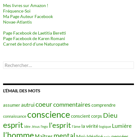
Mes livres sur Amazon !
Fréquence-Soi
Ma Page Auteur Facebook
Novae-Atlantis
Page Facebook de Laetitia Beretti
Page Facebook de Karen Romani
Carnet de bord d’une Naturopathe
Rechercher :
L’ÉMAIL DES MOTS
coeur
commentaires
autrui
assumer
comprendre
conscience
Dieu
conscient
corps
connaissance
esprit
l'esprit
Lumière
la vérité
idée
Jésus
l'ego
l'âme
logique
l’homme
mental
Maîtres
Moi-Idéalisé
pensées
paix