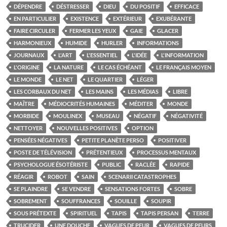
DÉPENDRE
DÉSTRESSER
DIEU
DU POSITIF
EFFICACE
EN PARTICULIER
EXISTENCE
EXTÉRIEUR
EXUBÉRANTE
FAIRE CIRCULER
FERMER LES YEUX
GAIE
GLACER
HARMONIEUX
HUMIDE
HURLER
INFORMATIONS
JOURNAUX
L'ART
L'ESSENTIEL
L'IDÉE
L'INFORMATION
L'ORIGINE
LA NATURE
LE CAS ÉCHÉANT
LE FRANÇAIS MOYEN
LE MONDE
LE NET
LE QUARTIER
LÉGER
LES CORBAUX DU NET
LES MAINS
LES MÉDIAS
LIBRE
MAÎTRE
MÉDIOCRITÉS HUMAINES
MÉDITER
MONDE
MORBIDE
MOULINEX
MUSEAU
NÉGATIF
NÉGATIVITÉ
NETTOYER
NOUVELLES POSITIVES
OPTION
PENSÉES NÉGATIVES
PETITE PLANÈTE PERSO
POSITIVER
POSTE DE TÉLÉVISION
PRÉTENTIEUX
PROCESSUS MENTAUX
PSYCHOLOGUE ÉSOTÉRISTE
PUBLIC
RACLÉE
RAPIDE
RÉAGIR
ROBOT
SAIN
SCENARII CATASTROPHES
SE PLAINDRE
SE VENDRE
SENSATIONS FORTES
SOBRE
SOBREMENT
SOUFFRANCES
SOUILLE
SOUPIR
SOUS PRÉTEXTE
SPIRITUEL
TAPIS
TAPIS PERSAN
TERRE
TRUCIDER
UNE DOUCHE
VAGUES DE PEUR
VAGUES DE PEURS