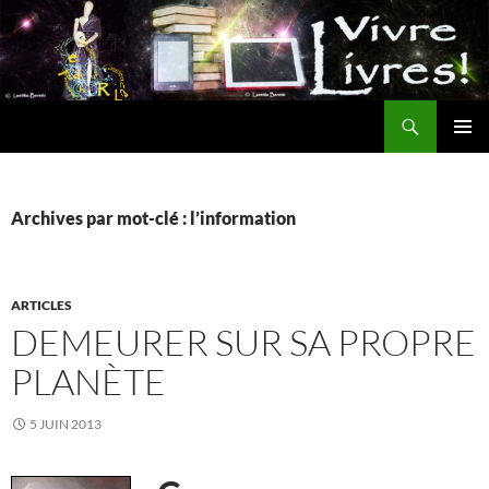
Aller
au
contenu
Recherche
MENU
PRINCI
Archives par mot-clé : l’information
ARTICLES
DEMEURER SUR SA PROPRE
PLANÈTE
5 JUIN 2013