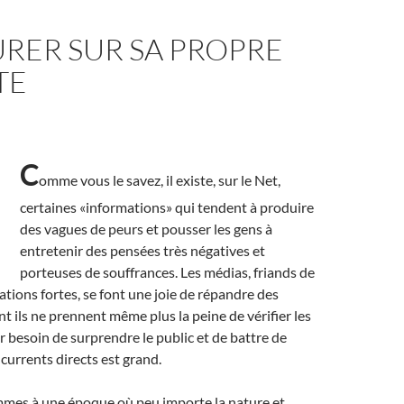
RER SUR SA PROPRE
TE
C
omme vous le savez, il existe, sur le Net,
certaines «informations» qui tendent à produire
des vagues de peurs et pousser les gens à
entretenir des pensées très négatives et
porteuses de souffrances. Les médias, friands de
ations fortes, se font une joie de répandre des
t ils ne prennent même plus la peine de vérifier les
ur besoin de surprendre le public et de battre de
ncurrents directs est grand.
ommes à une époque où peu importe la nature et