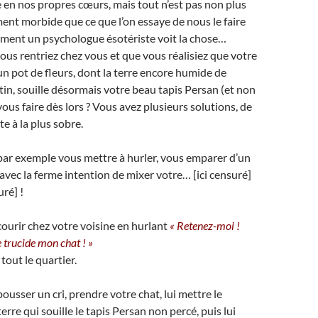
n nos propres cœurs, mais tout n’est pas non plus
ment morbide que ce que l’on essaye de nous le faire
mment un psychologue ésotériste voit la chose…
us rentriez chez vous et que vous réalisiez que votre
un pot de fleurs, dont la terre encore humide de
tin, souille désormais votre beau tapis Persan (et non
ous faire dès lors ? Vous avez plusieurs solutions, de
e à la plus sobre.
ar exemple vous mettre à hurler, vous emparer d’un
vec la ferme intention de mixer votre… [ici censuré]
uré] !
urir chez votre voisine en hurlant
« Retenez-moi !
 trucide mon chat ! »
tout le quartier.
usser un cri, prendre votre chat, lui mettre le
rre qui souille le tapis Persan non percé, puis lui