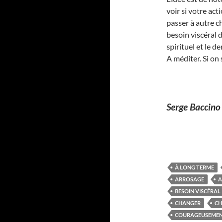
voir si votre act
passer à autre c
besoin viscéral 
spirituel et le 
A méditer. Si o
Serge Baccino
À LONG TERME
ARROSAGE
A
BESOIN VISCÉRAL
CHANGER
CH
COURAGEUSEME