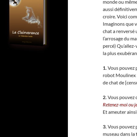
monde ou même e
aussi définitive
croire. Voici co
Imaginons que vo
chat a renversé 
l’arrosage du ma
percé) Qu’allez-v
la plus exubérant
1.
Vous pouvez p
robot Moulinex a
de chat de [cens
2.
Vous pouvez co
Retenez-moi ou je
Et ameuter ainsi 
3.
Vous pouvez po
museau dans la te