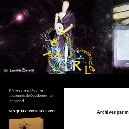
Aller
au
contenu
Recherche
© Vivre Livres! Pour les
passionnés de Développement
Personnel
MES QUATRE PREMIERS LIVRES
Archives par mo