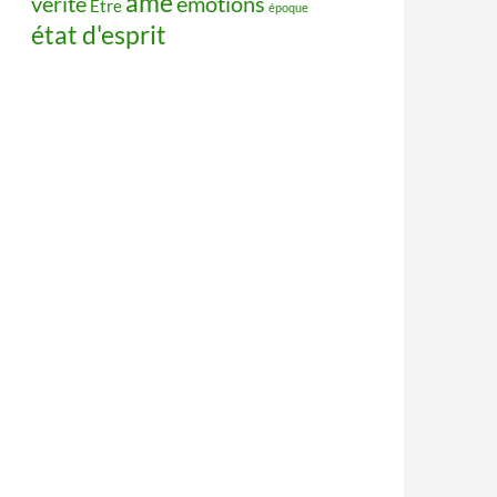
âme
vérité
émotions
Être
époque
état d'esprit