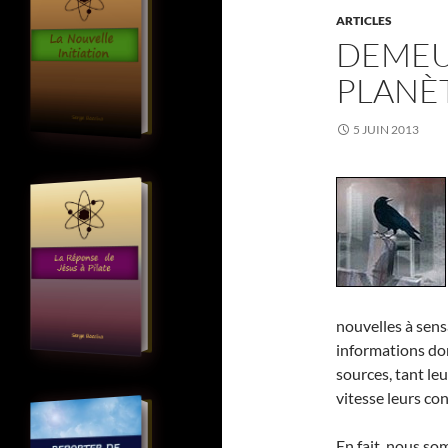
ARTICLES
DEMEU
PLANÈ
5 JUIN 2013
nouvelles à sens
informations don
sources, tant le
vitesse leurs co
En fait, nous s