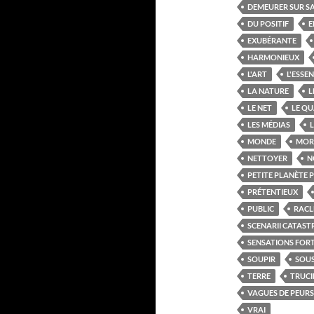
DEMEURER SUR S
DU POSITIF
E
EXUBÉRANTE
HARMONIEUX
L'ART
L'ESSEN
LA NATURE
L
LE NET
LE QU
LES MÉDIAS
L
MONDE
MOR
NETTOYER
N
PETITE PLANÈTE 
PRÉTENTIEUX
PUBLIC
RACL
SCENARII CATAS
SENSATIONS FOR
SOUPIR
SOUS
TERRE
TRUCI
VAGUES DE PEURS
VRAI