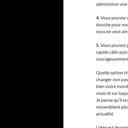
administrer une r
4.
Vous pouvez vo
douche pour vou
vous en veut ains
5.
Vous pouvez po
rapide câlin pui
courageusement 
Quelle option cho
changer non pa
bien votre monde
vivez et sur laq
Je pense qu’il e
ressemblent plus
actualité.
L’idée est de not