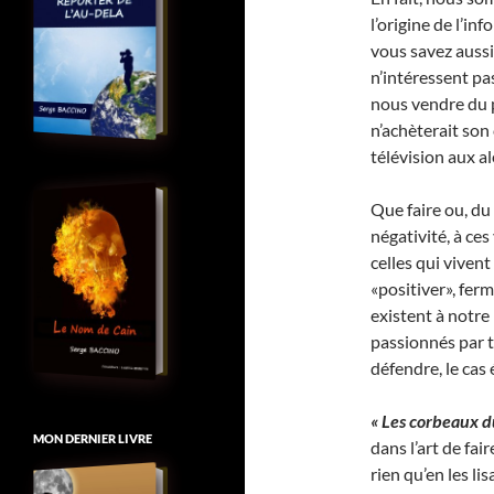
l’origine de l’in
vous savez aussi
n’intéressent pa
nous vendre du p
n’achèterait son
télévision aux a
Que faire ou, du
négativité, à ce
celles qui viven
«positiver», fer
existent à notre
passionnés par to
défendre, le cas
« Les corbeaux d
MON DERNIER LIVRE
dans l’art de fai
rien qu’en les li