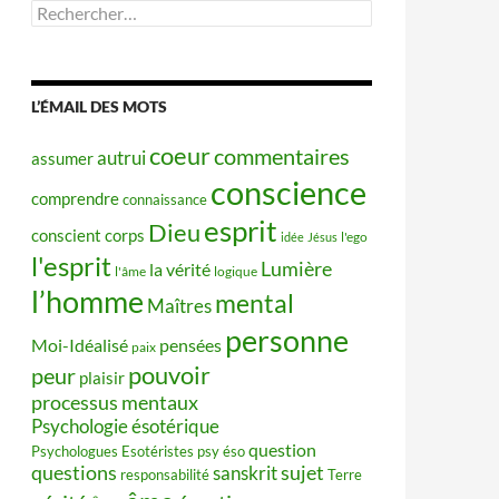
Rechercher :
L’ÉMAIL DES MOTS
coeur
commentaires
autrui
assumer
conscience
comprendre
connaissance
esprit
Dieu
conscient
corps
idée
Jésus
l'ego
l'esprit
Lumière
la vérité
l'âme
logique
l’homme
mental
Maîtres
personne
Moi-Idéalisé
pensées
paix
pouvoir
peur
plaisir
processus mentaux
Psychologie ésotérique
question
Psychologues Esotéristes
psy éso
questions
sujet
sanskrit
responsabilité
Terre