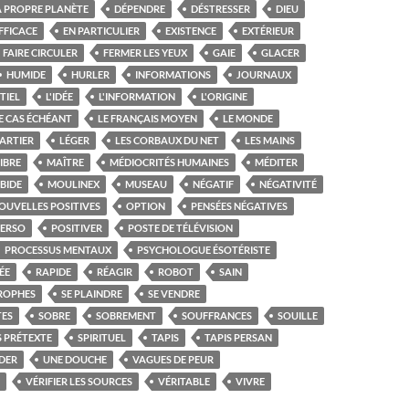
A PROPRE PLANÈTE
DÉPENDRE
DÉSTRESSER
DIEU
FFICACE
EN PARTICULIER
EXISTENCE
EXTÉRIEUR
FAIRE CIRCULER
FERMER LES YEUX
GAIE
GLACER
HUMIDE
HURLER
INFORMATIONS
JOURNAUX
TIEL
L'IDÉE
L'INFORMATION
L'ORIGINE
E CAS ÉCHÉANT
LE FRANÇAIS MOYEN
LE MONDE
ARTIER
LÉGER
LES CORBAUX DU NET
LES MAINS
IBRE
MAÎTRE
MÉDIOCRITÉS HUMAINES
MÉDITER
BIDE
MOULINEX
MUSEAU
NÉGATIF
NÉGATIVITÉ
OUVELLES POSITIVES
OPTION
PENSÉES NÉGATIVES
PERSO
POSITIVER
POSTE DE TÉLÉVISION
PROCESSUS MENTAUX
PSYCHOLOGUE ÉSOTÉRISTE
ÉE
RAPIDE
RÉAGIR
ROBOT
SAIN
TROPHES
SE PLAINDRE
SE VENDRE
TES
SOBRE
SOBREMENT
SOUFFRANCES
SOUILLE
 PRÉTEXTE
SPIRITUEL
TAPIS
TAPIS PERSAN
DER
UNE DOUCHE
VAGUES DE PEUR
VÉRIFIER LES SOURCES
VÉRITABLE
VIVRE