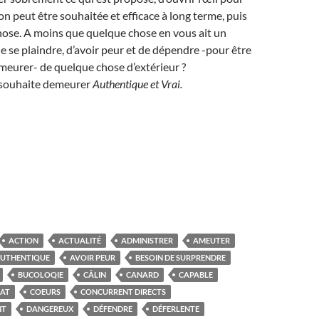
ion peut être souhaitée et efficace à long terme, puis
hose. A moins que quelque chose en vous ait un
de se plaindre, d’avoir peur et de dépendre -pour être
demeurer- de quelque chose d’extérieur ?
n souhaite demeurer
Authentique et
Vrai.
ACTION
ACTUALITÉ
ADMINISTRER
AMEUTER
UTHENTIQUE
AVOIR PEUR
BESOIN DE SURPRENDRE
BUCOLOQIE
CÂLIN
CANARD
CAPABLE
AT
COEURS
CONCURRENT DIRECTS
NT
DANGEREUX
DÉFENDRE
DÉFERLENTE