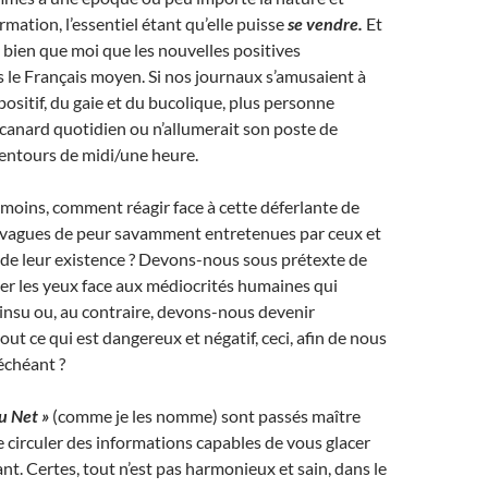
formation, l’essentiel étant qu’elle puisse
se vendre.
Et
 bien que moi que les nouvelles positives
s le Français moyen. Si nos journaux s’amusaient à
ositif, du gaie et du bucolique, plus personne
 canard quotidien ou n’allumerait son poste de
lentours de midi/une heure.
 moins, comment réagir face à cette déferlante de
s vagues de peur savamment entretenues par ceux et
t de leur existence ? Devons-nous sous prétexte de
mer les yeux face aux médiocrités humaines qui
 insu ou, au contraire, devons-nous devenir
ut ce qui est dangereux et négatif, ceci, afin de nous
 échéant ?
u Net »
(comme je les nomme) sont passés maître
re circuler des informations capables de vous glacer
sant. Certes, tout n’est pas harmonieux et sain, dans le