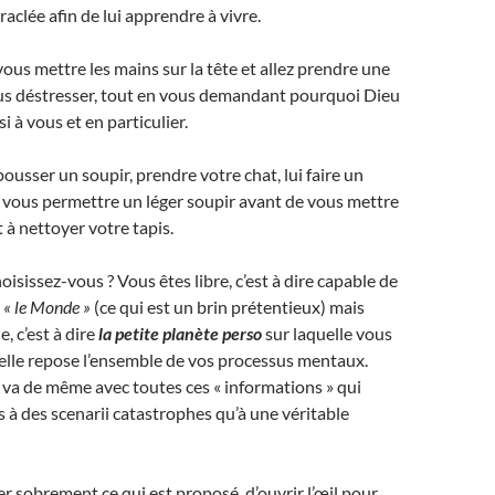
aclée afin de lui apprendre à vivre.
us mettre les mains sur la tête et allez prendre une
s déstresser, tout en vous demandant pourquoi Dieu
i à vous et en particulier.
usser un soupir, prendre votre chat, lui faire un
s vous permettre un léger soupir avant de vous mettre
à nettoyer votre tapis.
isissez-vous ? Vous êtes libre, c’est à dire capable de
s
« le Monde »
(ce qui est un brin prétentieux) mais
, c’est à dire
la petite planète perso
sur laquelle vous
uelle repose l’ensemble de vos processus mentaux.
n va de même avec toutes ces « informations » qui
 à des scenarii catastrophes qu’à une véritable
er sobrement ce qui est proposé, d’ouvrir l’œil pour