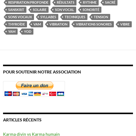
RESPIRATION PROFONDE
RÉSULTATS
RYTHME
SACRÉ
SANSKRIT
SOLAIRE
SON VOCAL
SONORITÉ
SONS VOCAUX
SYLLABES
TECHNIQUES
TENSION
THYROÏDE
VAM
VIBRATION
VIBRATIONS SONORES
VIBRE
YAM
YOD
POUR SOUTENIR NOTRE ASSOCIATION
ARTICLES RÉCENTS
Karma divin vs Karma humain