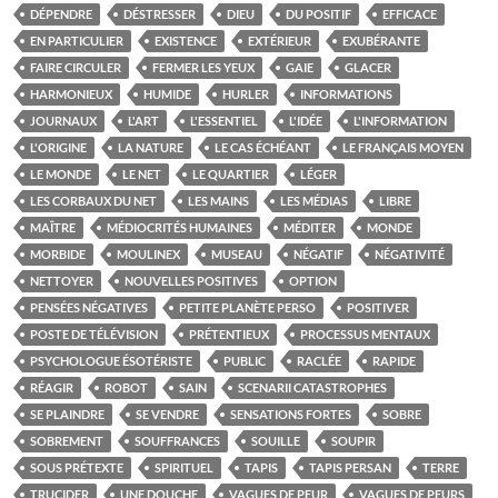
DÉPENDRE
DÉSTRESSER
DIEU
DU POSITIF
EFFICACE
EN PARTICULIER
EXISTENCE
EXTÉRIEUR
EXUBÉRANTE
FAIRE CIRCULER
FERMER LES YEUX
GAIE
GLACER
HARMONIEUX
HUMIDE
HURLER
INFORMATIONS
JOURNAUX
L'ART
L'ESSENTIEL
L'IDÉE
L'INFORMATION
L'ORIGINE
LA NATURE
LE CAS ÉCHÉANT
LE FRANÇAIS MOYEN
LE MONDE
LE NET
LE QUARTIER
LÉGER
LES CORBAUX DU NET
LES MAINS
LES MÉDIAS
LIBRE
MAÎTRE
MÉDIOCRITÉS HUMAINES
MÉDITER
MONDE
MORBIDE
MOULINEX
MUSEAU
NÉGATIF
NÉGATIVITÉ
NETTOYER
NOUVELLES POSITIVES
OPTION
PENSÉES NÉGATIVES
PETITE PLANÈTE PERSO
POSITIVER
POSTE DE TÉLÉVISION
PRÉTENTIEUX
PROCESSUS MENTAUX
PSYCHOLOGUE ÉSOTÉRISTE
PUBLIC
RACLÉE
RAPIDE
RÉAGIR
ROBOT
SAIN
SCENARII CATASTROPHES
SE PLAINDRE
SE VENDRE
SENSATIONS FORTES
SOBRE
SOBREMENT
SOUFFRANCES
SOUILLE
SOUPIR
SOUS PRÉTEXTE
SPIRITUEL
TAPIS
TAPIS PERSAN
TERRE
TRUCIDER
UNE DOUCHE
VAGUES DE PEUR
VAGUES DE PEURS