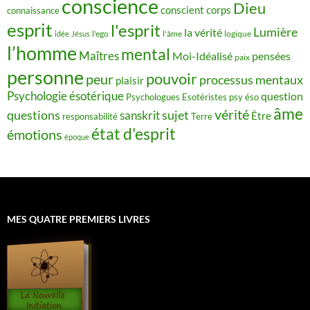
conscience
Dieu
conscient
corps
connaissance
esprit
l'esprit
Lumière
la vérité
idée
Jésus
l'ego
l'âme
logique
l’homme
mental
Maîtres
Moi-Idéalisé
pensées
paix
personne
pouvoir
peur
processus mentaux
plaisir
Psychologie ésotérique
question
Psychologues Esotéristes
psy éso
âme
vérité
questions
sujet
sanskrit
Être
responsabilité
Terre
état d'esprit
émotions
époque
MES QUATRE PREMIERS LIVRES