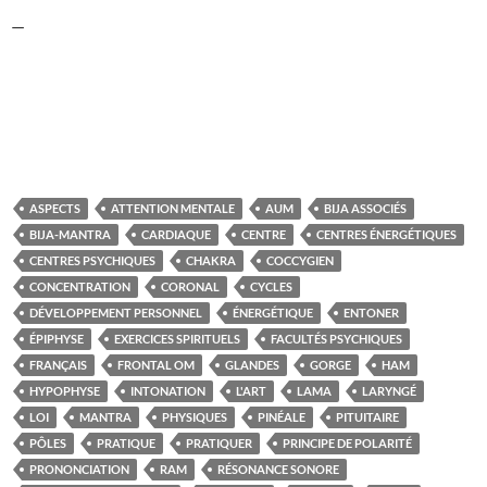
—
ASPECTS
ATTENTION MENTALE
AUM
BIJA ASSOCIÉS
BIJA-MANTRA
CARDIAQUE
CENTRE
CENTRES ÉNERGÉTIQUES
CENTRES PSYCHIQUES
CHAKRA
COCCYGIEN
CONCENTRATION
CORONAL
CYCLES
DÉVELOPPEMENT PERSONNEL
ÉNERGÉTIQUE
ENTONER
ÉPIPHYSE
EXERCICES SPIRITUELS
FACULTÉS PSYCHIQUES
FRANÇAIS
FRONTAL OM
GLANDES
GORGE
HAM
HYPOPHYSE
INTONATION
L'ART
LAMA
LARYNGÉ
LOI
MANTRA
PHYSIQUES
PINÉALE
PITUITAIRE
PÔLES
PRATIQUE
PRATIQUER
PRINCIPE DE POLARITÉ
PRONONCIATION
RAM
RÉSONANCE SONORE