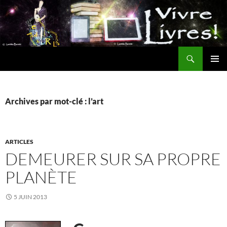
Aller
au
contenu
Recherche
MENU
PRINCI
Archives par mot-clé : l’art
ARTICLES
DEMEURER SUR SA PROPRE
PLANÈTE
5 JUIN 2013