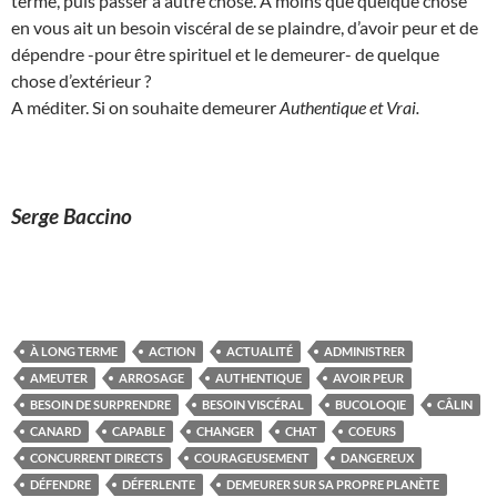
terme, puis passer à autre chose. A moins que quelque chose
en vous ait un besoin viscéral de se plaindre, d’avoir peur et de
dépendre -pour être spirituel et le demeurer- de quelque
chose d’extérieur ?
A méditer. Si on souhaite demeurer
Authentique et
Vrai.
Serge Baccino
À LONG TERME
ACTION
ACTUALITÉ
ADMINISTRER
AMEUTER
ARROSAGE
AUTHENTIQUE
AVOIR PEUR
BESOIN DE SURPRENDRE
BESOIN VISCÉRAL
BUCOLOQIE
CÂLIN
CANARD
CAPABLE
CHANGER
CHAT
COEURS
CONCURRENT DIRECTS
COURAGEUSEMENT
DANGEREUX
DÉFENDRE
DÉFERLENTE
DEMEURER SUR SA PROPRE PLANÈTE