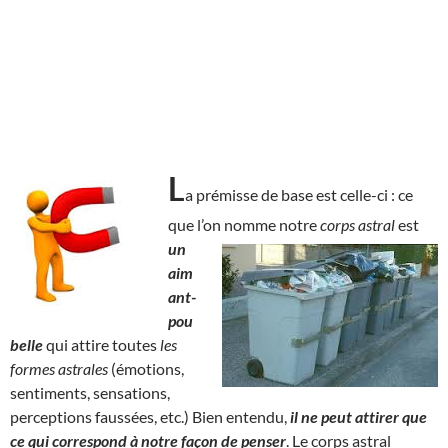
L
a prémisse de base est celle-ci : ce
que l’on nomme notre
corps astral
est
un
aim
ant-
pou
belle
qui attire toutes
les
formes astrales
(émotions,
sentiments, sensations,
perceptions faussées, etc.) Bien entendu,
il ne peut attirer que
ce qui correspond à notre façon de penser
. Le corps astral