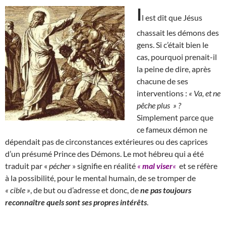
I
l est dit que Jésus
chassait les démons des
gens. Si c’était bien le
cas, pourquoi prenait-il
la peine de dire, après
chacune de ses
interventions :
« Va, et ne
pêche plus » ?
Simplement parce que
ce fameux démon ne
dépendait pas de circonstances extérieures ou des caprices
d’un présumé Prince des Démons. Le mot hébreu qui a été
traduit par «
pécher
» signifie en réalité
«
mal viser
«
et se réfère
à la possibilité, pour le mental humain, de se tromper de
« cible »
, de but ou d’adresse et donc, de
ne pas toujours
reconnaître quels sont ses propres intérêts
.