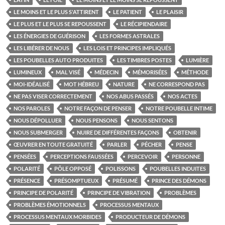
LE MOINS ET LE PLUS S'ATTIRENT
LE PATIENT
LE PLAISIR
LE PLUS ET LE PLUS SE REPOUSSENT
LE RÉCIPIENDAIRE
LES ÉNERGIES DE GUÉRISON
LES FORMES ASTRALES
LES LIBÉRER DE NOUS
LES LOIS ET PRINCIPES IMPLIQUÉS
LES POUBELLES AUTO PRODUITES
LES TIMBRES POSTES
LUMIÈRE
LUMINEUX
MAL VISÉ
MÉDECIN
MÉMORISÉES
MÉTHODE
MOI-IDÉALISÉ
MOT HÉBREU
NATURE
NE CORRESPOND PAS
NE PAS VISER CORRECTEMENT
NOS ABUS PASSÉS
NOS ACTES
NOS PAROLES
NOTRE FAÇON DE PENSER
NOTRE POUBELLE INTIME
NOUS DÉPOLLUER
NOUS PENSONS
NOUS SENTONS
NOUS SUBMERGER
NUIRE DE DIFFÉRENTES FAÇONS
OBTENIR
ŒUVRER EN TOUTE GRATUITÉ
PARLER
PÉCHER
PENSE
PENSÉES
PERCEPTIONS FAUSSÉES
PERCEVOIR
PERSONNE
POLARITÉ
PÔLE OPPOSÉ
POLISSONS
POUBELLES INDUITES
PRÉSENCE
PRÉSOMPTUEUX
PRÉSUMÉ
PRINCE DES DÉMONS
PRINCIPE DE POLARITÉ
PRINCIPE DE VIBRATION
PROBLÈMES
PROBLÈMES ÉMOTIONNELS
PROCESSUS MENTAUX
PROCESSUS MENTAUX MORBIDES
PRODUCTEUR DE DÉMONS