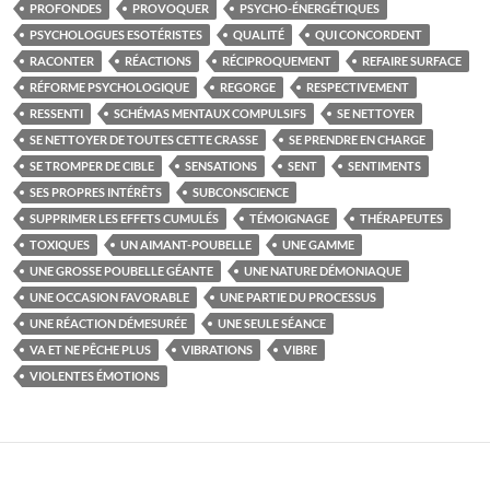
PROFONDES
PROVOQUER
PSYCHO-ÉNERGÉTIQUES
PSYCHOLOGUES ESOTÉRISTES
QUALITÉ
QUI CONCORDENT
RACONTER
RÉACTIONS
RÉCIPROQUEMENT
REFAIRE SURFACE
RÉFORME PSYCHOLOGIQUE
REGORGE
RESPECTIVEMENT
RESSENTI
SCHÉMAS MENTAUX COMPULSIFS
SE NETTOYER
SE NETTOYER DE TOUTES CETTE CRASSE
SE PRENDRE EN CHARGE
SE TROMPER DE CIBLE
SENSATIONS
SENT
SENTIMENTS
SES PROPRES INTÉRÊTS
SUBCONSCIENCE
SUPPRIMER LES EFFETS CUMULÉS
TÉMOIGNAGE
THÉRAPEUTES
TOXIQUES
UN AIMANT-POUBELLE
UNE GAMME
UNE GROSSE POUBELLE GÉANTE
UNE NATURE DÉMONIAQUE
UNE OCCASION FAVORABLE
UNE PARTIE DU PROCESSUS
UNE RÉACTION DÉMESURÉE
UNE SEULE SÉANCE
VA ET NE PÊCHE PLUS
VIBRATIONS
VIBRE
VIOLENTES ÉMOTIONS