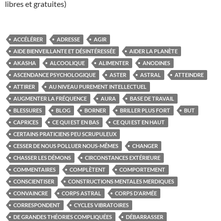
libres et gratuites)
ACCÉLÉRER
ADRESSE
AGIR
AIDE BIENVEILLANTE ET DÉSINTÉRESSÉE
AIDER LA PLANÈTE
AKASHA
ALCOOLIQUE
ALIMENTER
ANODINES
ASCENDANCE PSYCHOLOGIQUE
ASTER
ASTRAL
ATTEINDRE
ATTIRER
AU NIVEAU PUREMENT INTELLECTUEL
AUGMENTER LA FRÉQUENCE
AURA
BASE DE TRAVAIL
BLESSURES
BLOG
BORNER
BRILLER PLUS FORT
BUT
CAPRICES
CE QUI EST EN BAS
CE QUI EST EN HAUT
CERTAINS PRATICIENS PEU SCRUPULEUX
CESSER DE NOUS POLLUER NOUS-MÊMES
CHANGER
CHASSER LES DÉMONS
CIRCONSTANCES EXTÉRIEURE
COMMENTAIRES
COMPLÈTENT
COMPORTEMENT
CONSCIENTISER
CONSTRUCTIONS MENTALES MERDIQUES
CONVAINCRE
CORPS ASTRAL
CORPS D'ARMÉE
CORRESPONDENT
CYCLES VIBRATOIRES
DE GRANDES THÉORIES COMPLIQUÉES
DÉBARRASSER