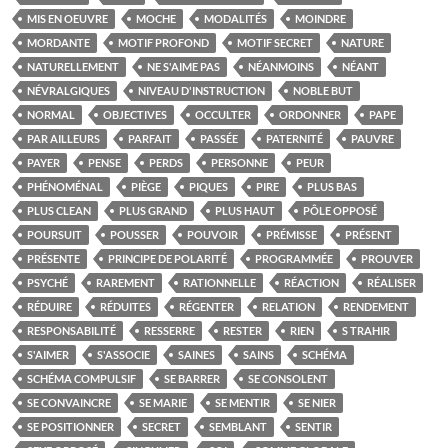
MIS EN OEUVRE
MOCHE
MODALITÉS
MOINDRE
MORDANTE
MOTIF PROFOND
MOTIF SECRET
NATURE
NATURELLEMENT
NE S'AIME PAS
NÉANMOINS
NÉANT
NÉVRALGIQUES
NIVEAU D'INSTRUCTION
NOBLE BUT
NORMAL
OBJECTIVES
OCCULTER
ORDONNER
PAPE
PAR AILLEURS
PARFAIT
PASSÉE
PATERNITÉ
PAUVRE
PAYER
PENSE
PERDS
PERSONNE
PEUR
PHÉNOMÉNAL
PIÈGE
PIQUES
PIRE
PLUS BAS
PLUS CLEAN
PLUS GRAND
PLUS HAUT
PÔLE OPPOSÉ
POURSUIT
POUSSER
POUVOIR
PRÉMISSE
PRÉSENT
PRÉSENTE
PRINCIPE DE POLARITÉ
PROGRAMMÉE
PROUVER
PSYCHÉ
RAREMENT
RATIONNELLE
RÉACTION
RÉALISER
RÉDUIRE
RÉDUITES
RÉGENTER
RELATION
RENDEMENT
RESPONSABILITÉ
RESSERRE
RESTER
RIEN
S TRAHIR
S'AIMER
S'ASSOCIE
SAINES
SAINS
SCHÉMA
SCHÉMA COMPULSIF
SE BARRER
SE CONSOLENT
SE CONVAINCRE
SE MARIE
SE MENTIR
SE NIER
SE POSITIONNER
SECRET
SEMBLANT
SENTIR