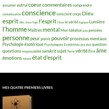
coeur
commentaires
autrui
assumer
comprendre
conscience
Dieu
conscient
corps
connaissance
esprit
l'esprit
Lumière
la vérité
idée
Jésus
l'ego
l'âme
logique
l’homme
mental
Maîtres
Moi-Idéalisé
pensées
paix
personne
pouvoir
peur
processus mentaux
plaisir
Psychologie ésotérique
question
Psychologues Esotéristes
psy éso
âme
vérité
questions
sujet
sanskrit
Être
responsabilité
Terre
état d'esprit
émotions
époque
MES QUATRE PREMIERS LIVRES