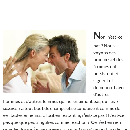
N
on, n’est-ce
pas ? Nous
voyons des
hommes et des
femmes qui
persistent et
signent et
demeurent avec
d’autres
hommes et d’autres femmes qui ne les aiment pas, qui les »
cassent
» à tout bout de champs et se conduisent comme de
véritables ennemis…. Tout en restant là, n’est-ce pas ! N’est-ce
pas quelque peu singulier, comme réaction ?
C
e n’est en rien
singulier lorsqu’on se souvient du
motif secret
de ce choix de vie