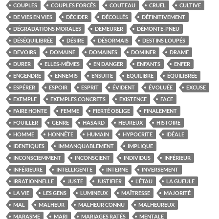
COUPLES
COUPLES FORCÉS
COUTEAU
CRUEL
CULTIVE
DE VIES EN VIES
DÉCIDER
DÉCOLLÉS
DÉFINITIVEMENT
DÉGRADATIONS MORALES
DEMEURER
DÉMONTE-PNEU
DÉSÉQUILIBRÉE
DÉSIRE
DÉSORMAIS
DESTINS LOUPÉS
DEVOIRS
DOMAINE
DOMAINES
DOMINER
DRAME
DURER
ELLES-MÊMES
EN DANGER
ENFANTS
ENFER
ENGENDRE
ENNEMIS
ENSUITE
EQUILIBRE
ÉQUILIBRÉE
ESPÉRER
ESPOIR
ESPRIT
ÉVIDENT
ÉVOLUÉE
EXCUSE
EXEMPLE
EXEMPLES CONCRETS
EXISTENCE
FACE
FAIRE HONTE
FEMME
FIERTÉ OBLIGE
FINALEMENT
FOUILLER
GENRE
HASARD
HEUREUX
HISTOIRE
HOMME
HONNÊTE
HUMAIN
HYPOCRITE
IDÉALE
IDENTIQUES
IMMANQUABLEMENT
IMPLIQUE
INCONSCIEMMENT
INCONSCIENT
INDIVIDUS
INFÉRIEUR
INFÉRIEURE
INTELLIGENTE
INTERNE
INVERSEMENT
IRRATIONNELLE
JUSTE
JUSTIFIER
L'ÉTAU
LA GUEULE
LA VIE
LES GENS
LUMINEUX
MAÎTRESSE
MAJORITÉ
MAL
MALHEUR
MALHEUR CONNU
MALHEUREUX
MARASME
MARI
MARIAGES RATÉS
MENTALE