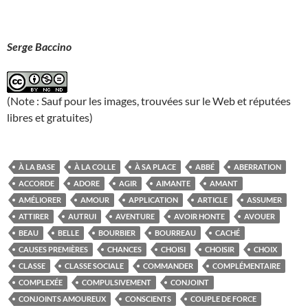
Serge Baccino
(Note : Sauf pour les images, trouvées sur le Web et réputées
libres et gratuites)
À LA BASE
À LA COLLE
À SA PLACE
ABBÉ
ABERRATION
ACCORDE
ADORE
AGIR
AIMANTE
AMANT
AMÉLIORER
AMOUR
APPLICATION
ARTICLE
ASSUMER
ATTIRER
AUTRUI
AVENTURE
AVOIR HONTE
AVOUER
BEAU
BELLE
BOURBIER
BOURREAU
CACHÉ
CAUSES PREMIÈRES
CHANCES
CHOISI
CHOISIR
CHOIX
CLASSE
CLASSE SOCIALE
COMMANDER
COMPLÉMENTAIRE
COMPLEXÉE
COMPULSIVEMENT
CONJOINT
CONJOINTS AMOUREUX
CONSCIENTS
COUPLE DE FORCE