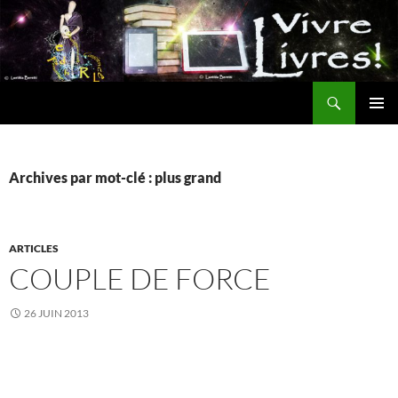
Aller
au
contenu
Recherche
MENU
PRINCI
Archives par mot-clé : plus grand
ARTICLES
COUPLE DE FORCE
26 JUIN 2013